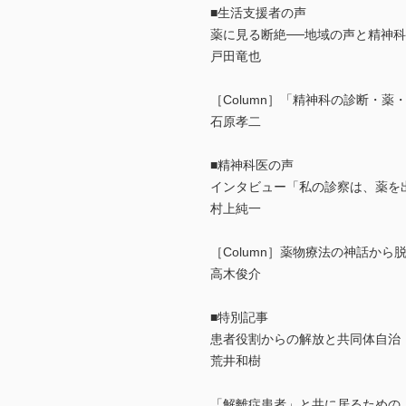
■生活支援者の声
薬に見る断絶──地域の声と精神
戸田竜也
［Column］「精神科の診断・
石原孝二
■精神科医の声
インタビュー「私の診察は、薬を
村上純一
［Column］薬物療法の神話から
高木俊介
■特別記事
患者役割からの解放と共同体自治
荒井和樹
「解離症患者」と共に居るための