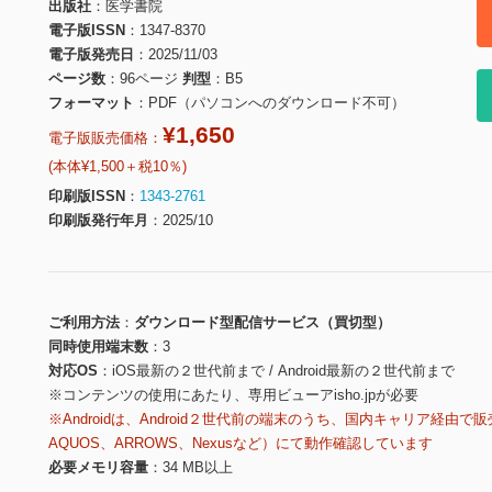
出版社
医学書院
電子版ISSN
1347-8370
電子版発売日
2025/11/03
ページ数
96ページ
判型
B5
フォーマット
PDF（パソコンへのダウンロード不可）
¥1,650
電子版販売価格：
(本体¥1,500＋税10％)
印刷版ISSN
1343-2761
印刷版発行年月
2025/10
ご利用方法
ダウンロード型配信サービス（買切型）
同時使用端末数
3
対応OS
iOS最新の２世代前まで / Android最新の２世代前まで
※コンテンツの使用にあたり、専用ビューアisho.jpが必要
※Androidは、Android２世代前の端末のうち、国内キャリア経由で販
AQUOS、ARROWS、Nexusなど）にて動作確認しています
必要メモリ容量
34 MB以上