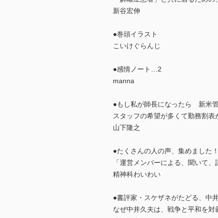
新谷宏伸
●巻頭イラスト
こいけぐらんじ
●感情ノート…2
manna
●もし私が師長になったら 新米
スタッフの希望が多くて勤務割表
山下隆之
●たくさんの人の声、集めました！
「運営メンバーによる、聞いて、
精神科わいわい
●書評家・スケザネがたどる、中
なぜ中井久夫は、戦争と平和を対