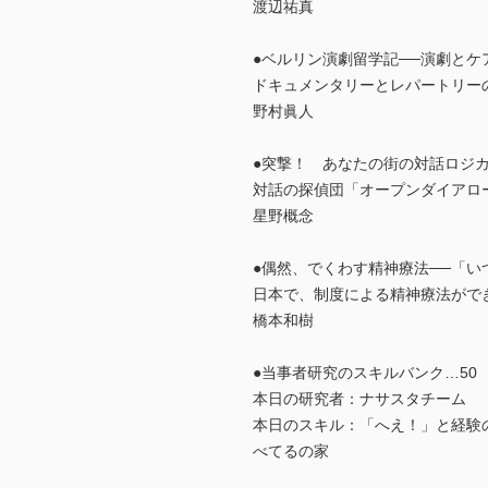
渡辺祐真
●ベルリン演劇留学記──演劇とケ
ドキュメンタリーとレパートリー
野村眞人
●突撃！ あなたの街の対話ロジカ
対話の探偵団「オープンダイアロー
星野概念
●偶然、でくわす精神療法──「
日本で、制度による精神療法がで
橋本和樹
●当事者研究のスキルバンク…50
本日の研究者：ナサスタチーム
本日のスキル：「へえ！」と経験
べてるの家