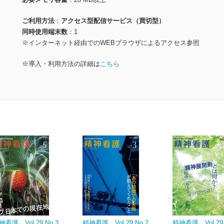
ご利用方法
アクセス型配信サービス（買切型）
同時使用端末数
1
※インターネット経由でのWEBブラウザによるアクセス参照
※導入・利用方法の詳細は
こちら
神看護 Vol.29 No.3
精神看護 Vol.29 No.2
精神看護 Vol.29 