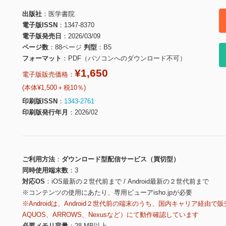
出版社
医学書院
電子版ISSN
1347-8370
電子版発売日
2026/03/09
ページ数
88ページ
判型
B5
フォーマット
PDF（パソコンへのダウンロード不可）
¥1,650
電子版販売価格：
(本体¥1,500＋税10％)
印刷版ISSN
1343-2761
印刷版発行年月
2026/02
ご利用方法
ダウンロード型配信サービス（買切型）
同時使用端末数
3
対応OS
iOS最新の２世代前まで / Android最新の２世代前まで
※コンテンツの使用にあたり、専用ビューアisho.jpが必要
※Androidは、Android２世代前の端末のうち、国内キャリア経由で販
AQUOS、ARROWS、Nexusなど）にて動作確認しています
必要メモリ容量
28 MB以上