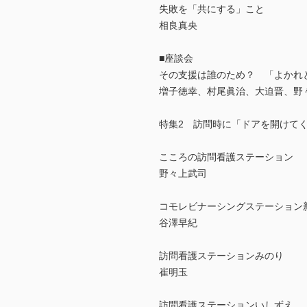
失敗を「共にする」こと
相良真央
■座談会
その支援は誰のため？ 「よかれ
増子徳幸、村尾眞治、大迫晋、野
特集2 訪問時に「ドアを開けて
こころの訪問看護ステーション
野々上武司
コモレビナーシングステーション
谷澤早紀
訪問看護ステーションみのり
崔明玉
訪問看護ステーションいしずえ