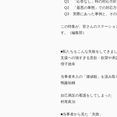
Q1 「応答なし」時の対応方針
Q2 「最悪の事態」での対応方
Q3 実際にあった事例と、その
この特集が、皆さんのステーショ
す。（編集部）
■私たちもこんな失敗をしてきま
支援への強すぎる意欲・欲望や承
増子徳幸
当事者本人の「価値観」を汲み取
鴨藤祐輔
自己満足の看護をしてしまった
村尾眞治
■当事者から見た「失敗」