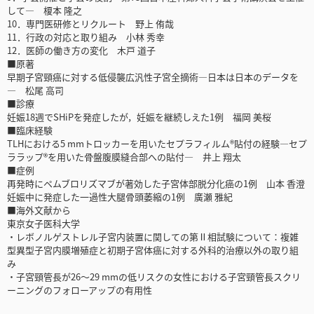
して― 榎本 隆之
10．専門医研修とリクルート 野上 侑哉
11．行政の対応と取り組み 小林 秀幸
12．医師の働き方の変化 木戸 道子
■原著
早期子宮頸癌に対する低侵襲広汎性子宮全摘術―日本は日本のデータを
― 松尾 高司
■診療
妊娠18週でSHiPを発症したが，妊娠を継続しえた1例 福岡 美桜
■臨床経験
TLHにおける5 mmトロッカーを用いたセプラフィルム®貼付の経験―セプ
ララップ®を用いた骨盤腹膜縫合部への貼付― 井上 翔太
■症例
再発時にペムブロリズマブが著効した子宮体部脱分化癌の1例 山本 香澄
妊娠中に発症した一過性大腿骨頭萎縮の1例 廣瀬 雅紀
■海外文献から
東京女子医科大学
・レボノルゲストレル子宮内装置に関しての第Ⅱ相試験について：複雑
型異型子宮内膜増殖症と初期子宮体癌に対する外科的治療以外の取り組
み
・子宮頸管長が26～29 mmの低リスクの女性における子宮頸管長スクリ
ーニングのフォローアップの有用性