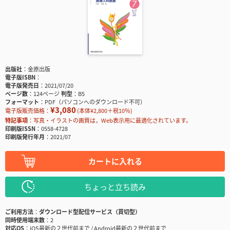
出版社
金原出版
電子版ISBN
電子版発売日
2021/07/20
ページ数
124ページ
判型
B5
フォーマット
PDF（パソコンへのダウンロード不可）
¥3,080
電子版販売価格：
(本体¥2,800＋税10％)
特記事項
写真・イラストの画質は，Web表示用に最適化されています。
印刷版ISSN
0558-4728
印刷版発行年月
2021/07
カートに入れる
ちょっと立ち読み
ご利用方法
ダウンロード型配信サービス（買切型）
同時使用端末数
2
対応OS
iOS最新の２世代前まで / Android最新の２世代前まで