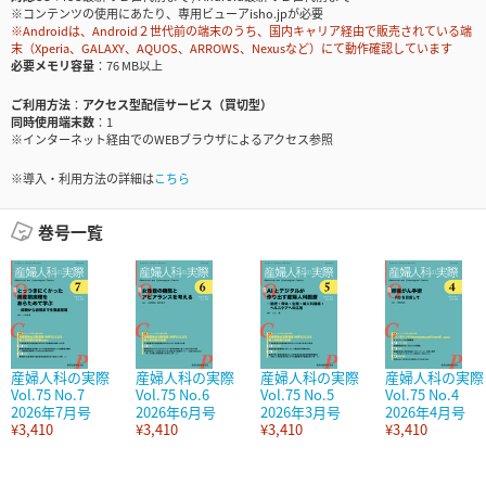
※コンテンツの使用にあたり、専用ビューアisho.jpが必要
※Androidは、Android２世代前の端末のうち、国内キャリア経由で販売されている端
末（Xperia、GALAXY、AQUOS、ARROWS、Nexusなど）にて動作確認しています
必要メモリ容量
76 MB以上
ご利用方法
アクセス型配信サービス（買切型）
同時使用端末数
1
※インターネット経由でのWEBブラウザによるアクセス参照
※導入・利用方法の詳細は
こちら
巻号一覧
産婦人科の実際
産婦人科の実際
産婦人科の実際
産婦人科の実際
Vol.75 No.7
Vol.75 No.6
Vol.75 No.5
Vol.75 No.4
2026年7月号
2026年6月号
2026年3月号
2026年4月号
¥3,410
¥3,410
¥3,410
¥3,410