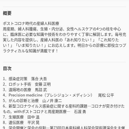
概要
ポストコロナ時代の産婦人科医療
周産期、婦人科腫瘍、生殖・内分泌、女性ヘルスケアの4つの柱を中心
に、臨床医に必要な知識や技術をわかりやすく丁寧に解説します。毎号充
実した内容を提供し、産婦人科医の「あれ知りたい！」「これ知りた
い！」「いま知りたい！」にお応えします。明日からの診療に即役立つプ
ラクティカルな知識が満載です！
目次
1．感染症対策 落合 大吾
2．ロボット手術 安藤 正明
3．遠隔地の医療 馬詰 武
4．Precision medicine（プレシジョン・メディシン） 尾松 公平
5．がんの診断と治療 山ノ井 康二
6．新型コロナウイルス感染症に関する産科的課題―コロナが突き付けた
もの，withポストコロナと周産期医療― 石渡 勇
7．生殖医療 田中 温
8．遺伝医療 平沢 晃
9．学会開催と学会の役割―第73回日本産科婦人科学会学術講演会を主催