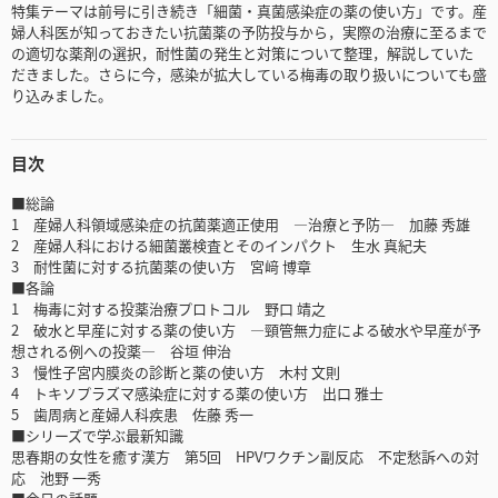
特集テーマは前号に引き続き「細菌・真菌感染症の薬の使い方」です。産
婦人科医が知っておきたい抗菌薬の予防投与から，実際の治療に至るまで
の適切な薬剤の選択，耐性菌の発生と対策について整理，解説していた
だきました。さらに今，感染が拡大している梅毒の取り扱いについても盛
り込みました。
目次
■総論
1 産婦人科領域感染症の抗菌薬適正使用 ―治療と予防― 加藤 秀雄
2 産婦人科における細菌叢検査とそのインパクト 生水 真紀夫
3 耐性菌に対する抗菌薬の使い方 宮﨑 博章
■各論
1 梅毒に対する投薬治療プロトコル 野口 靖之
2 破水と早産に対する薬の使い方 ―頸管無力症による破水や早産が予
想される例への投薬― 谷垣 伸治
3 慢性子宮内膜炎の診断と薬の使い方 木村 文則
4 トキソプラズマ感染症に対する薬の使い方 出口 雅士
5 歯周病と産婦人科疾患 佐藤 秀一
■シリーズで学ぶ最新知識
思春期の女性を癒す漢方 第5回 HPVワクチン副反応 不定愁訴への対
応 池野 一秀