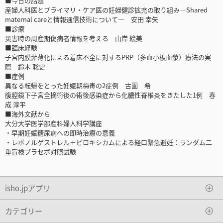
■今日の話題
産婦人科医とプライマリ・ケア医の妊婦健診拡充の取り組み―Shared
maternal careと情報通信技術について― 安田 幸矢
■診療
災害時の周産期傷病者情報を考える 山岸 絵美
■臨床経験
子宮内膜菲薄化による着床不全に対するPRP（多血小板血漿）療法の実
際 鈴木 聡史
■症例
異なる転帰をとった妊娠期梅毒の2症例 古園 希
腹腔鏡下子宮全摘術後の術後感染症から化膿性脊椎炎をきたした1例 春
成 淳平
■海外文献から
大分大学医学部産科婦人科学講座
・早期妊娠糖尿病への即時治療の意義
・レボノルゲストレル＋ピロキシカムによる経口緊急避妊：ランダム二
重盲検プラセボ対照試験
isho.jpアプリ
カテゴリー