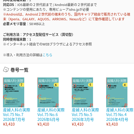
対応OS
iOS最新の２世代前まで / Android最新の２世代前まで
※コンテンツの使用にあたり、専用ビューアisho.jpが必要
※Androidは、Android２世代前の端末のうち、国内キャリア経由で販売されている端
末（Xperia、GALAXY、AQUOS、ARROWS、Nexusなど）にて動作確認しています
必要メモリ容量
58 MB以上
ご利用方法
アクセス型配信サービス（買切型）
同時使用端末数
1
※インターネット経由でのWEBブラウザによるアクセス参照
※導入・利用方法の詳細は
こちら
巻号一覧
産婦人科の実際
産婦人科の実際
産婦人科の実際
産婦人科の実際
Vol.75 No.7
Vol.75 No.6
Vol.75 No.5
Vol.75 No.4
2026年7月号
2026年6月号
2026年3月号
2026年4月号
¥3,410
¥3,410
¥3,410
¥3,410