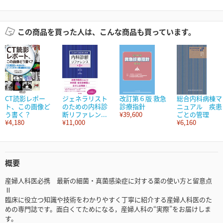
この商品を買った人は、こんな商品も買っています。
CT読影レポー
ジェネラリスト
改訂第６版 救急
総合内科病棟マ
ト、この画像ど
のための内科診
診療指針
ニュアル 疾患
う書く？
断リファレン...
¥39,600
ごとの管理
¥4,180
¥11,000
¥6,160
概要
産婦人科医必携 最新の細菌・真菌感染症に対する薬の使い方と留意点
Ⅱ
臨床に役立つ知識や技術をわかりやすく丁寧に紹介する産婦人科医のた
めの専門誌です。面白くてためになる，産婦人科の“実際”をお届けしま
す。