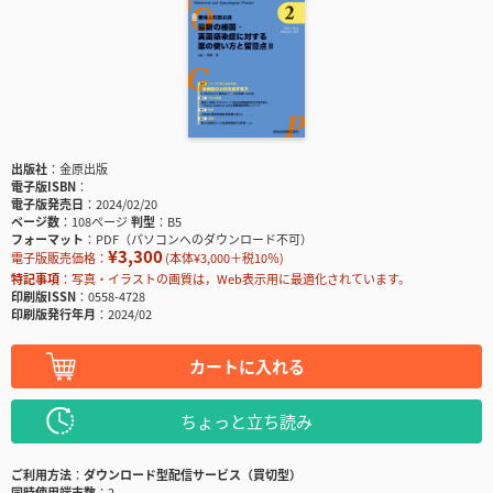
出版社
金原出版
電子版ISBN
電子版発売日
2024/02/20
ページ数
108ページ
判型
B5
フォーマット
PDF（パソコンへのダウンロード不可）
¥3,300
電子版販売価格：
(本体¥3,000＋税10％)
特記事項
写真・イラストの画質は，Web表示用に最適化されています。
印刷版ISSN
0558-4728
印刷版発行年月
2024/02
カートに入れる
ちょっと立ち読み
ご利用方法
ダウンロード型配信サービス（買切型）
同時使用端末数
2