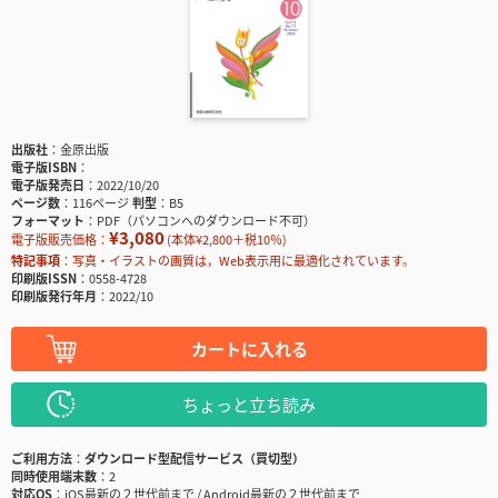
出版社
金原出版
電子版ISBN
電子版発売日
2022/10/20
ページ数
116ページ
判型
B5
フォーマット
PDF（パソコンへのダウンロード不可）
¥3,080
電子版販売価格：
(本体¥2,800＋税10％)
特記事項
写真・イラストの画質は，Web表示用に最適化されています。
印刷版ISSN
0558-4728
印刷版発行年月
2022/10
カートに入れる
ちょっと立ち読み
ご利用方法
ダウンロード型配信サービス（買切型）
同時使用端末数
2
対応OS
iOS最新の２世代前まで / Android最新の２世代前まで