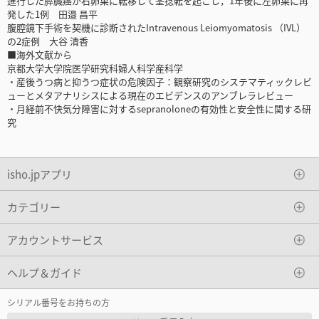
進行した膵臓癌が右卵巣に転移して茎捻転を起こし，1年後に左卵巣に再
発した1例 田邉 昌平
腹腔鏡下手術を契機に診断されたIntravenous Leiomyomatosis （IVL）
の2症例 大谷 清香
■海外文献から
京都大学大学院医学研究科婦人科学産科学
・産後うつ病と抑うつ症状の危険因子：観察研究のシステマティックレビ
ューとメタアナリシスによる現在のエビデンスのアンブレラレビュー
・月経前不快気分障害に対するsepranoloneの有効性と安全性に関する研
究
isho.jpアプリ
カテゴリー
アカウントサービス
ヘルプ＆ガイド
シリアル番号をお持ちの方