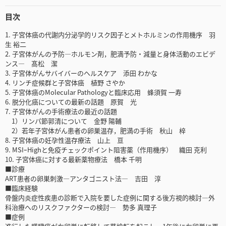
目次
1. 子宮体癌の代謝内分泌学的リスク因子とメトホルミンの作用機序 羽
生 裕二
2. 子宮体がんの予防―ホルモン剤，肥満予防・減量と身体活動のエビデ
ンス― 髙松 潔
3. 子宮体がんサバイバーのヘルスケア 添田 わかな
4. リンチ症候群と子宮体癌 植野 さやか
5. 子宮体癌のMolecular Pathologyと臨床応用 蜂須賀 一寿
6. 脱分化癌についての最新の話題 原賀 光
7. 子宮体がんの手術療法の最近の話題
1）リンパ節郭清について 金野 陽輔
2）若年子宮体がん患者の卵巣温存，肥満の手術 秋山 梓
8. 子宮体癌の妊孕性温存療法 山上 亘
9. MSIｰHighと免疫チェックポイント阻害薬（作用機序） 織田 克利
10. 子宮体癌に対する最新薬物療法 橋本 千明
■診療
ART患者の卵巣刺激―アンタゴニスト法― 吉田 淳
■臨床経験
骨盤内炎症性疾患の診断で入院を要した症例に関する後方視的検討―外
科治療へのリスクファクターの検討― 勢多 真理子
■症例