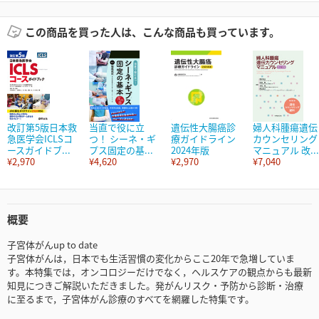
この商品を買った人は、こんな商品も買っています。
改訂第5版日本救
当直で役に立
遺伝性大腸癌診
婦人科腫瘍遺伝
急医学会ICLSコ
つ！ シーネ・ギ
療ガイドライン
カウンセリング
ースガイドブ...
プス固定の基...
2024年版
マニュアル 改...
¥2,970
¥4,620
¥2,970
¥7,040
概要
子宮体がんup to date
子宮体がんは，日本でも生活習慣の変化からここ20年で急増していま
す。本特集では，オンコロジーだけでなく，ヘルスケアの観点からも最新
知見につきご解説いただきました。発がんリスク・予防から診断・治療
に至るまで，子宮体がん診療のすべてを網羅した特集です。