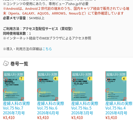
※コンテンツの使用にあたり、専用ビューアisho.jpが必要
※Androidは、Android２世代前の端末のうち、国内キャリア経由で販売されている端
末（Xperia、GALAXY、AQUOS、ARROWS、Nexusなど）にて動作確認しています
必要メモリ容量
54 MB以上
ご利用方法
アクセス型配信サービス（買切型）
同時使用端末数
1
※インターネット経由でのWEBブラウザによるアクセス参照
※導入・利用方法の詳細は
こちら
巻号一覧
産婦人科の実際
産婦人科の実際
産婦人科の実際
産婦人科の実際
Vol.75 No.7
Vol.75 No.6
Vol.75 No.5
Vol.75 No.4
2026年7月号
2026年6月号
2026年3月号
2026年4月号
¥3,410
¥3,410
¥3,410
¥3,410