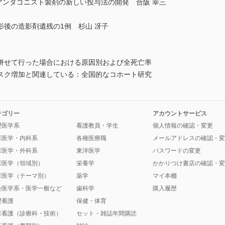
アンタゴニスト製剤の新しい投与法の開発 合阪 幸三
後の造影剤遺残の1例 杉山 冴子
併せて行った場合における原因別および全死亡率
スク増加と関連している：全国的なコホート研究
テゴリー
アカウントサービス
礎医学系
看護教員・学生
個人情報の確認・変更
床医学・内科系
各種医療職
メールアドレスの確認・変
床医学・外科系
東洋医学
パスワードの変更
床医学（領域別）
栄養学
かかりつけ書店の確認・変
床医学（テーマ別）
薬学
マイ本棚
会医学系・医学一般など
歯科学
購入履歴
礎看護
保健・体育
床看護（診療科・技術）
セット・雑誌年間購読