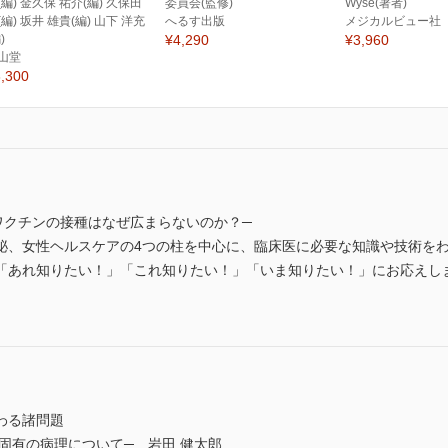
(編) 金久保 祐介(編) 久保田
委員会(監修)
Wyse(著者)
(編) 坂井 雄貴(編) 山下 洋充
へるす出版
メジカルビュー社
)
¥4,290
¥3,960
山堂
,300
ワクチンの接種はなぜ広まらないのか？─
泌、女性ヘルスケアの4つの柱を中心に、臨床医に必要な知識や技術を
「あれ知りたい！」「これ知りたい！」「いま知りたい！」にお応えし
わる諸問題
固有の病理について─ 岩田 健太郎