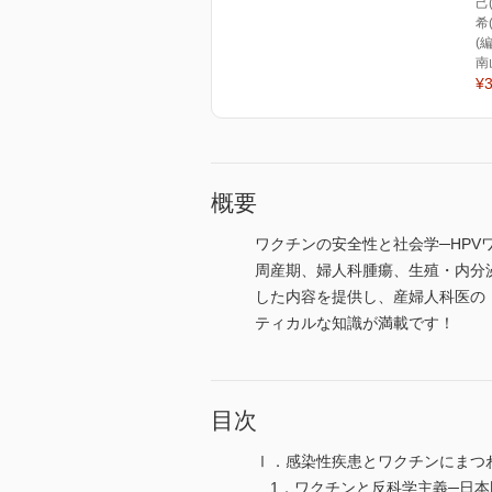
己
希
(編
南
¥3
概要
ワクチンの安全性と社会学─HPV
周産期、婦人科腫瘍、生殖・内分
した内容を提供し、産婦人科医の
ティカルな知識が満載です！
目次
Ⅰ．感染性疾患とワクチンにまつ
1．ワクチンと反科学主義─日本