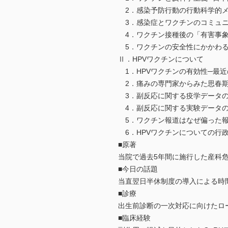
2．感染予防行動の行動科学的メ
3．感染症とワクチンのコミュニ
4．ワクチン接種後の「有害事象
5．ワクチンの安全性にかかわるW
Ⅱ．HPVワクチンについて
1．HPVワクチンの有効性─最近
2．痛みの専門家からみた思春期
3．副反応に関する疫学データの
4．副反応に関する実験データの
5．ワクチン報道はなぜ偏った報
6．HPVワクチンについての行
■原著
当院で過去5年間に施行した産科危
■今日の話題
当直翌日半休制度の導入による時
■診療
出生前診断の一次対応に向けたロ
■臨床経験