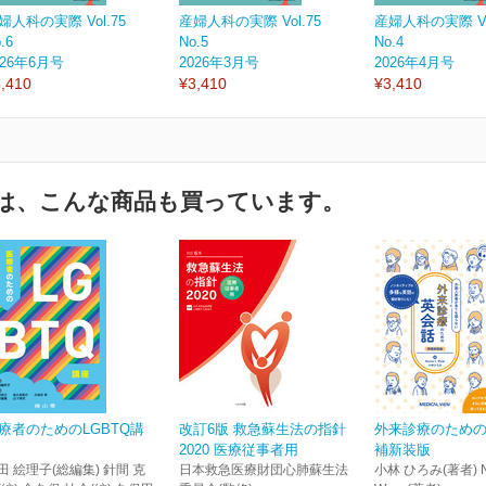
婦人科の実際 Vol.75
産婦人科の実際 Vol.75
産婦人科の実際 Vol
.6
No.5
No.4
026年6月号
2026年3月号
2026年4月号
,410
¥3,410
¥3,410
は、こんな商品も買っています。
療者のためのLGBTQ講
改訂6版 救急蘇生法の指針
外来診療のための
2020 医療従事者用
補新装版
田 絵理子(総編集) 針間 克
日本救急医療財団心肺蘇生法
小林 ひろみ(著者) No