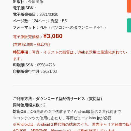
出版社
金原出版
電子版ISBN
電子版発売日
2021/03/20
ページ数
124ページ
判型
B5
フォーマット
PDF（パソコンへのダウンロード不可）
¥3,080
電子版販売価格：
(本体¥2,800＋税10％)
特記事項
写真・イラストの画質は，Web表示用に最適化されてい
ます。
印刷版ISSN
0558-4728
印刷版発行年月
2021/03
ご利用方法
ダウンロード型配信サービス（買切型）
同時使用端末数
2
対応OS
iOS最新の２世代前まで / Android最新の２世代前まで
※コンテンツの使用にあたり、専用ビューアisho.jpが必要
※Androidは、Android２世代前の端末のうち、国内キャリア経由で販
AQUOS、ARROWS、Nexusなど）にて動作確認しています