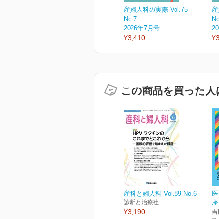
産婦人科の実際 Vol.75
産
No.7
No
2026年7月号
2
¥3,410
¥3
この商品を買った人
産科と婦人科 Vol.89 No.6
医
診断と治療社
座
¥3,190
吉