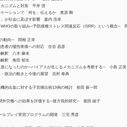
カニズムと対策 平井 啓
ケーションで「何を」伝えるか 奥原 剛
」が社会に及ぼす影響 森内 浩幸
HOの取り組み─予防接種ストレス関連反応（ISRR）という概念─ 岡
の動向─ 関根 正幸
患者の慢性疼痛への対応 住谷 昌彦
解釈 八木 麻未
解釈 角田 郁生
道になったのか─バイアスが生じるメカニズムを考察する─ 小島 正美
政・政治の動きと今後の展望 吉村 泰典
機的出血に対する子宮摘出術13例の検討 前田 振一郎
間外労働への効果を評価する─後方視的研究─ 柴田 綾子
ールプレイ実習プログラムの開発 三宅 秀彦