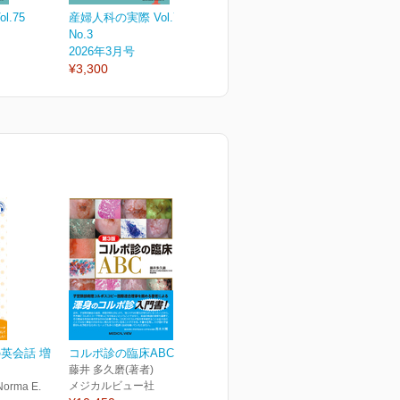
.75
産婦人科の実際 Vol.75
産婦人科の実際 Vol.75
産
No.3
No.2
N
2026年3月号
2026年2月号
2
¥3,300
¥3,300
¥
英会話 増
コルポ診の臨床ABC 第3版
藤井 多久磨(著者)
メジカルビュー社
rma E.