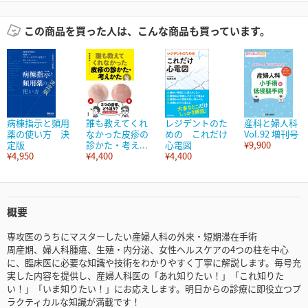
この商品を買った人は、こんな商品も買っています。
病棟指示と頻用
誰も教えてくれ
レジデントのた
産科と婦人科
薬の使い方 決
なかった皮疹の
めの これだけ
Vol.92 増刊号
定版
診かた・考え...
心電図
¥9,900
¥4,950
¥4,400
¥4,400
概要
専攻医のうちにマスターしたい産婦人科の外来・短期滞在手術
周産期、婦人科腫瘍、生殖・内分泌、女性ヘルスケアの4つの柱を中心
に、臨床医に必要な知識や技術をわかりやすく丁寧に解説します。毎号充
実した内容を提供し、産婦人科医の「あれ知りたい！」「これ知りた
い！」「いま知りたい！」にお応えします。明日からの診療に即役立つプ
ラクティカルな知識が満載です！