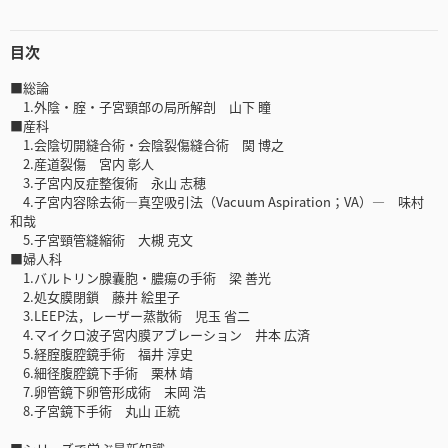
目次
■総論
1.外陰・腟・子宮頸部の局所解剖 山下 瞳
■産科
1.会陰切開縫合術・会陰裂傷縫合術 関 博之
2.産道裂傷 宮内 彰人
3.子宮内反症整復術 永山 志穂
4.子宮内容除去術―真空吸引法（Vacuum Aspiration；VA）― 味村
和哉
5.子宮頸管縫縮術 大槻 克文
■婦人科
1.バルトリン腺囊胞・膿瘍の手術 梁 善光
2.処女膜閉鎖 藤井 絵里子
3.LEEP法，レーザー蒸散術 児玉 省二
4.マイクロ波子宮内膜アブレーション 井本 広済
5.経腟腹腔鏡手術 福井 淳史
6.細径腹腔鏡下手術 栗林 靖
7.卵管鏡下卵管形成術 末岡 浩
8.子宮鏡下手術 丸山 正統