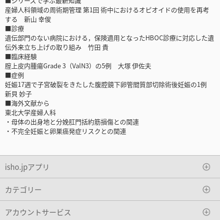
■シリーズで学ぶ最新知識
産婦人科領域の周術期管理 第1回 術中におけるオピオイドの使用を再考
する 新山 幸俊
■診療
遺伝部門のない病院における，保険適用となったHBOC診療に対応した遺
伝外来立ち上げの取り組み 竹田 貴
■臨床経験
腟上皮内腫瘍Grade 3（ValN3）の5例 大塚 伊佐夫
■症例
妊娠17週で子宮破裂をきたした腹腔鏡下卵管間質部切除術後妊娠の1例
新貝 妙子
■海外文献から
東北大学産婦人科
・母体の出身地と分娩肛門括約筋損傷との関連
・不完全妊娠と卵巣癌発症リスクとの関連
isho.jpアプリ
カテゴリー
アカウントサービス