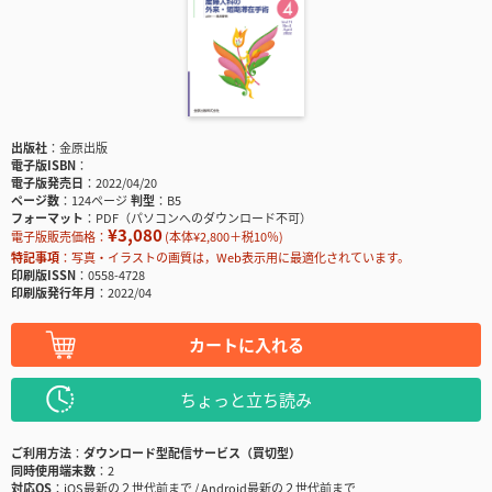
出版社
金原出版
電子版ISBN
電子版発売日
2022/04/20
ページ数
124ページ
判型
B5
フォーマット
PDF（パソコンへのダウンロード不可）
¥3,080
電子版販売価格：
(本体¥2,800＋税10％)
特記事項
写真・イラストの画質は，Web表示用に最適化されています。
印刷版ISSN
0558-4728
印刷版発行年月
2022/04
カートに入れる
ちょっと立ち読み
ご利用方法
ダウンロード型配信サービス（買切型）
同時使用端末数
2
対応OS
iOS最新の２世代前まで / Android最新の２世代前まで