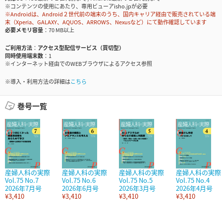
※コンテンツの使用にあたり、専用ビューアisho.jpが必要
※Androidは、Android２世代前の端末のうち、国内キャリア経由で販売されている端
末（Xperia、GALAXY、AQUOS、ARROWS、Nexusなど）にて動作確認しています
必要メモリ容量
70 MB以上
ご利用方法
アクセス型配信サービス（買切型）
同時使用端末数
1
※インターネット経由でのWEBブラウザによるアクセス参照
※導入・利用方法の詳細は
こちら
巻号一覧
産婦人科の実際
産婦人科の実際
産婦人科の実際
産婦人科の実際
Vol.75 No.7
Vol.75 No.6
Vol.75 No.5
Vol.75 No.4
2026年7月号
2026年6月号
2026年3月号
2026年4月号
¥3,410
¥3,410
¥3,410
¥3,410