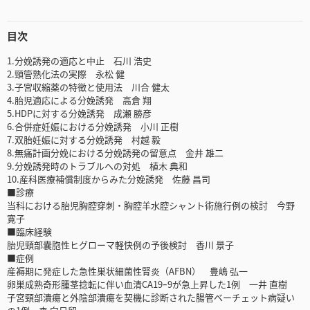
目次
1.分娩誘発の適応と中止 石川 浩史
2.頸管熟化法の実際 永松 健
3.子宮収縮薬の特徴と使用法 川合 健太
4.胎児適応による分娩誘発 高倉 翔
5.HDPに対する分娩誘発 成瀬 勝彦
6.合併症妊娠における分娩誘発 小川 正樹
7.双胎妊娠に対する分娩誘発 村越 毅
8.無痛計画分娩における分娩誘発の留意点 金井 雄二
9.分娩誘発時のトラブルへの対処 植木 典和
10.産科医療補償制度からみた分娩誘発 佐藤 昌司
■診療
当科における胎児胸腔穿刺・胸腔羊水腔シャント術施行例の検討 今野
寛子
■臨床経験
胎児頸部囊胞性ヒグローマ軽快例の予後検討 香川 景子
■症例
産褥期に発症した急性巣状細菌性腎炎（AFBN） 豊嶋 弘一
卵巣成熟奇形腫茎捻転に伴い血清CA19ｰ9が急上昇した1例 一井 直樹
子宮頸部潰瘍と外陰部潰瘍を契機に診断された腸管ベーチェット病疑い