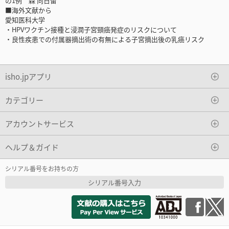
の1例 森 向日留
■海外文献から
愛知医科大学
・HPVワクチン接種と浸潤子宮頸癌発症のリスクについて
・良性疾患での付属器摘出術の有無による子宮摘出後の乳癌リスク
isho.jpアプリ
カテゴリー
アカウントサービス
ヘルプ＆ガイド
シリアル番号をお持ちの方
シリアル番号入力