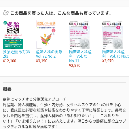
この商品を買った人は、こんな商品も買っています。
多胎妊娠 改訂第
産婦人科の実際
臨床婦人科産
臨床婦人科産
2版
Vol.72 No.2
科 Vol.75
科 Vol.75 No.
¥12,100
¥3,190
No.11
¥2,970
¥2,970
概要
症例にマッチする分娩誘発アプローチ
周産期、婦人科腫瘍、生殖・内分泌、女性ヘルスケアの4つの柱を中心
に、臨床医に必要な知識や技術をわかりやすく丁寧に解説します。毎号充
実した内容を提供し、産婦人科医の「あれ知りたい！」「これ知りた
い！」「いま知りたい！」にお応えします。明日からの診療に即役立つプ
ラクティカルな知識が満載です！