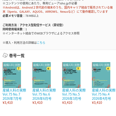
※コンテンツの使用にあたり、専用ビューアisho.jpが必要
※Androidは、Android２世代前の端末のうち、国内キャリア経由で販売されている端
末（Xperia、GALAXY、AQUOS、ARROWS、Nexusなど）にて動作確認しています
必要メモリ容量
78 MB以上
ご利用方法
アクセス型配信サービス（買切型）
同時使用端末数
1
※インターネット経由でのWEBブラウザによるアクセス参照
※導入・利用方法の詳細は
こちら
巻号一覧
産婦人科の実際
産婦人科の実際
産婦人科の実際
産婦人科の実際
Vol.75 No.7
Vol.75 No.6
Vol.75 No.5
Vol.75 No.4
2026年7月号
2026年6月号
2026年3月号
2026年4月号
¥3,410
¥3,410
¥3,410
¥3,410