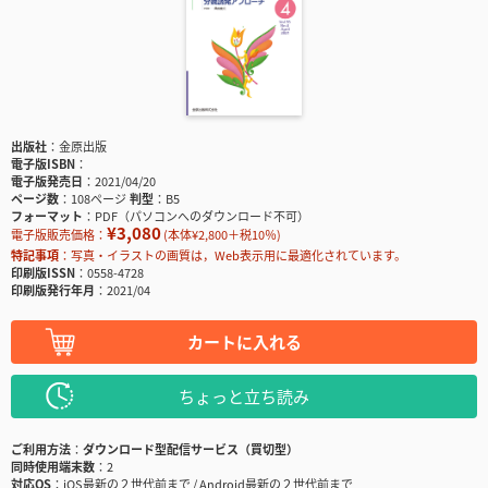
出版社
金原出版
電子版ISBN
電子版発売日
2021/04/20
ページ数
108ページ
判型
B5
フォーマット
PDF（パソコンへのダウンロード不可）
¥3,080
電子版販売価格：
(本体¥2,800＋税10％)
特記事項
写真・イラストの画質は，Web表示用に最適化されています。
印刷版ISSN
0558-4728
印刷版発行年月
2021/04
カートに入れる
ちょっと立ち読み
ご利用方法
ダウンロード型配信サービス（買切型）
同時使用端末数
2
対応OS
iOS最新の２世代前まで / Android最新の２世代前まで