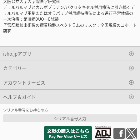
大阪公立大学大学院医学研究科
デュルバルマブとカルボプラチン/パクリタキセル併用療法に引き続くデ
ュルバルマブ単剤またはオラパリブ併用維持療法による進行子宮体癌の
一次治療：第III相DUO—E試験
子宮筋腫核出術後の癒着胎盤スペクトラムのリスク：全国規模のコホート
研究
isho.jpアプリ
カテゴリー
アカウントサービス
ヘルプ＆ガイド
シリアル番号をお持ちの方
シリアル番号入力