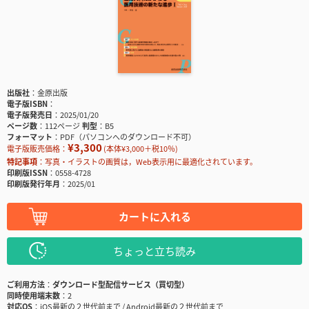
出版社
金原出版
電子版ISBN
電子版発売日
2025/01/20
ページ数
112ページ
判型
B5
フォーマット
PDF（パソコンへのダウンロード不可）
¥3,300
電子版販売価格：
(本体¥3,000＋税10％)
特記事項
写真・イラストの画質は，Web表示用に最適化されています。
印刷版ISSN
0558-4728
印刷版発行年月
2025/01
カートに入れる
ちょっと立ち読み
ご利用方法
ダウンロード型配信サービス（買切型）
同時使用端末数
2
対応OS
iOS最新の２世代前まで / Android最新の２世代前まで