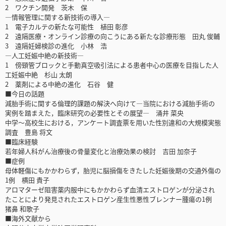
2 ワクチン開発 茨木 保
―情報管理に関する新技術の導入―
1 電子カルテの新たな可能性 植田 彰彦
2 遠隔医療・オンライン診療の向こうにある新たな診療形態 田丸 俊輔
3 遠隔妊婦検診の進化 小林 浩
―人工妊娠中絶の新技術―
1 傍頸管ブロックと手動真空吸引法による患者中心の医療を目指した人
工妊娠中絶 杉山 太朗
2 薬剤による中絶の進化 石谷 健
■今日の話題
減胎手術に関する倫理的課題の解決へ向けて―当院における減胎手術の
実例を踏まえた，臨床研究の必要性とその展望― 涌井 菜央
中学～高校生における，アンケート調査票を用いた性別違和の大規模実態
調査 豊島 将文
■臨床経験
若年婦人科がん治療後の骨量変化と治療効果の検討 吉田 加奈子
■症例
母体軽傷にもかかわらず，胎児に脳損傷をきたした妊娠後期の交通外傷の
1例 横田 貴子
アロマターゼ阻害薬内服中にもかかわらず血清エストロゲンが分泌され
たことにより発見されたエストロゲン産生性悪性ブレンナー腫瘍の1例
猪鼻 和歌子
■海外文献から