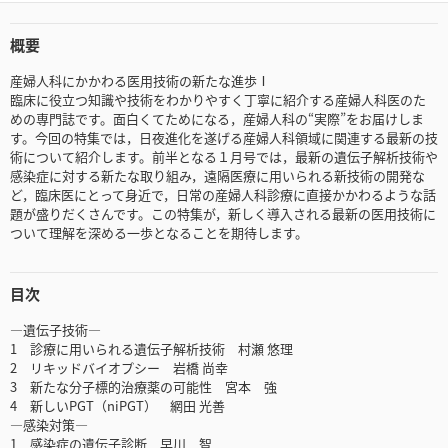
概要
産婦人科にかかわる医用技術の新たな進歩Ⅰ
臨床に役立つ知識や技術をわかりやすく丁寧に紹介する産婦人科医のた
めの専門誌です。面白くてためになる，産婦人科の“実際”をお届けしま
す。今回の特集では，日夜進化を遂げる産婦人科領域に関連する最新の技
術について紹介します。前半となる１月号では，最新の遺伝子解析技術や
感染症に対する新たな取り組み，遠隔医療に用いられる新技術の開発な
ど，臨床医にとって身近で，日常の産婦人科診療に直接かかわるような話
題が盛りだくさんです。この特集が，新しく導入される最新の医用技術に
ついて理解を深める一歩となることを期待します。
目次
―遺伝子技術―
1 診療に用いられる遺伝子解析技術 村瀬 悠理
2 リキッドバイオプシー 岩橋 尚幸
3 新たな分子標的治療薬の可能性 宮本 強
4 新しいPGT（niPGT） 網田 光善
―感染対策―
1 感染症の遺伝子診断 早川 智