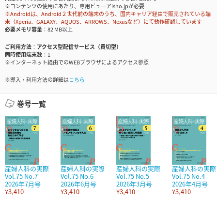
※コンテンツの使用にあたり、専用ビューアisho.jpが必要
※Androidは、Android２世代前の端末のうち、国内キャリア経由で販売されている端
末（Xperia、GALAXY、AQUOS、ARROWS、Nexusなど）にて動作確認しています
必要メモリ容量
82 MB以上
ご利用方法
アクセス型配信サービス（買切型）
同時使用端末数
1
※インターネット経由でのWEBブラウザによるアクセス参照
※導入・利用方法の詳細は
こちら
巻号一覧
産婦人科の実際
産婦人科の実際
産婦人科の実際
産婦人科の実際
Vol.75 No.7
Vol.75 No.6
Vol.75 No.5
Vol.75 No.4
2026年7月号
2026年6月号
2026年3月号
2026年4月号
¥3,410
¥3,410
¥3,410
¥3,410