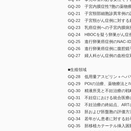
GQ-20 子宮内膜症性?胞の薬物
GQ-21 子宮頸部細胞診異常例の
GQ-22 子宮頸がん症例に対す
GQ-23 乳癌症例への子宮内膜
GQ-24 HBOCを疑う卵巣がん
GQ-25 進行卵巣癌症例のNAC
GQ-26 進行卵巣癌症例に腹腔
GQ-27 婦人科がん症例の血栓症対策のk
■生殖領域
GQ-28 低用量アスピリン＋ヘ
GQ-29 POIの治療、薬物療法と
GQ-30 精液所見と不妊治療の戦
GQ-31 不妊症における統合医療
GQ-32 不妊治療の終結点、AR
GQ-33 胚および胚盤胞の評価
GQ-34 若年がん患者に対する
GQ-35 胚移植カテーテル挿入