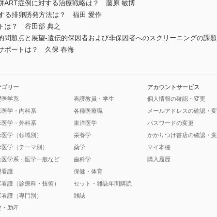
併ART症例に対する治療戦略は？ 藤原 敏博
症例に対する排卵誘発方法は？ 福田 愛作
のポイントは？ 谷田部 典之
床的問題点と展望-遺伝的保因者および非保因者へのスクリーニングの課題
的サポートは？ 久保 春海
テゴリー
アカウントサービス
礎医学系
看護教員・学生
個人情報の確認・変更
床医学・内科系
各種医療職
メールアドレスの確認・変
床医学・外科系
東洋医学
パスワードの変更
床医学（領域別）
栄養学
かかりつけ書店の確認・変
床医学（テーマ別）
薬学
マイ本棚
会医学系・医学一般など
歯科学
購入履歴
礎看護
保健・体育
床看護（診療科・技術）
セット・雑誌年間購読
床看護（専門別）
雑誌
健・助産