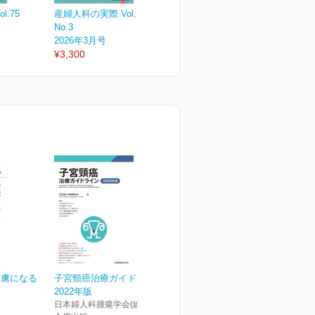
.75
産婦人科の実際 Vol.75
産婦人科の実際 Vol.75
産
No.3
No.2
N
2026年3月号
2026年2月号
2
¥3,300
¥3,300
¥
 虜になる
子宮頸癌治療ガイドライン
2022年版
日本婦人科腫瘍学会(編)