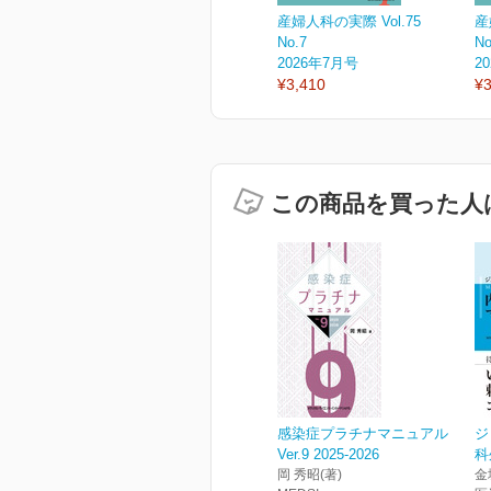
産婦人科の実際 Vol.75
産
No.7
No
2026年7月号
2
¥3,410
¥3
この商品を買った人
感染症プラチナマニュアル
ジ
Ver.9 2025-2026
科
岡 秀昭(著)
金