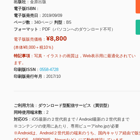
出版社
金原出版
電子版ISBN
電子版発売日
2019/09/09
ページ数
340ページ
判型
B5
フォーマット
PDF（パソコンへのダウンロード不可）
¥8,800
電子版販売価格：
(本体¥8,000＋税10％)
特記事項
写真・イラストの画質は，Web表示用に最適化されてい
ます。
印刷版ISSN
0558-4728
印刷版発行年月
2017/10
ご利用方法
ダウンロード型配信サービス（買切型）
同時使用端末数
2
対応OS
iOS最新の２世代前まで / Android最新の２世代前まで
※コンテンツの使用にあたり、専用ビューアisho.jpが必要
※Androidは、Android２世代前の端末のうち、国内キャリア経由で販
AQUOS、ARROWS、Nexusなど）にて動作確認しています