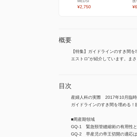
MEDSI
医
¥2,750
¥6
概要
【特集】ガイドラインのすき間を
エストロ”が紹介しています。ま
目次
産婦人科の実際 2017年10月臨
ガイドラインのすき間を埋める！
■周産期領域
GQ-1 緊急頸管縫縮術の有用性
GQ-2 早産児の帝王切開の適応