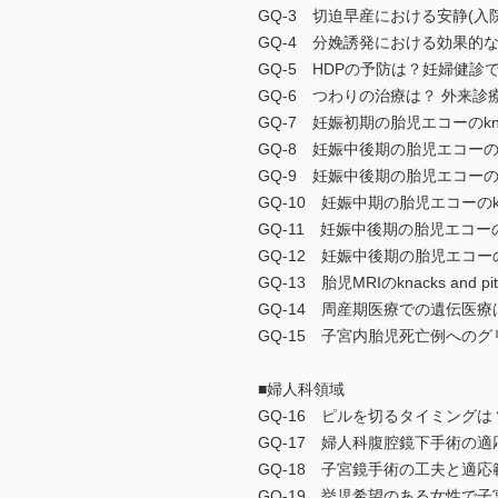
GQ-3 切迫早産における安静(入
GQ-4 分娩誘発における効果的
GQ-5 HDPの予防は？妊婦健
GQ-6 つわりの治療は？ 外来
GQ-7 妊娠初期の胎児エコーのknacks
GQ-8 妊娠中後期の胎児エコーのknac
GQ-9 妊娠中後期の胎児エコーのknac
GQ-10 妊娠中期の胎児エコーのknac
GQ-11 妊娠中後期の胎児エコーのkna
GQ-12 妊娠中後期の胎児エコーのkna
GQ-13 胎児MRIのknacks and p
GQ-14 周産期医療での遺伝医
GQ-15 子宮内胎児死亡例への
■婦人科領域
GQ-16 ピルを切るタイミング
GQ-17 婦人科腹腔鏡下手術の
GQ-18 子宮鏡手術の工夫と適
GQ-19 挙児希望のある女性で