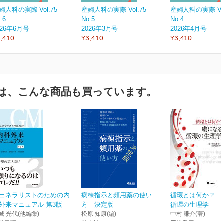
婦人科の実際 Vol.75
産婦人科の実際 Vol.75
産婦人科の実際 Vol
.6
No.5
No.4
026年6月号
2026年3月号
2026年4月号
,410
¥3,410
¥3,410
は、こんな商品も買っています。
ェネラリストのための内
病棟指示と頻用薬の使い
循環とは何か？
外来マニュアル 第3版
方 決定版
循環の生理学
城 光代(他編集)
松原 知康(編)
中村 謙介(著)