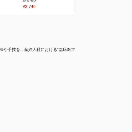
金原出版
¥3,740
法や手技を，産婦人科における”臨床医マ