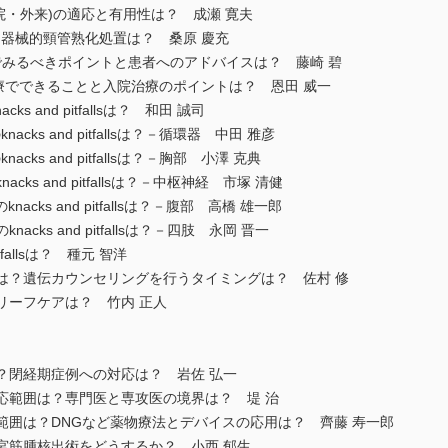
院・外来)の適応と有用性は？ 成瀬 寛夫
な器械的頸管熟化処置は？ 桑原 慶充
診でみるべきポイントと患者へのアドバイスは？ 藤崎 碧
診療でできることと入院治療のポイントは？ 恩田 威一
 and pitfallsは？ 和田 誠司
ks and pitfallsは？－循環器 中田 雅彦
ks and pitfallsは？－胸部 小澤 克典
ks and pitfallsは？－中枢神経 市塚 清健
cks and pitfallsは？－腹部 高橋 雄一郎
cks and pitfallsは？－四肢 永岡 晋一
itfallsは？ 種元 智洋
療は？遺伝カウンセリングを行うタイミングは？ 佐村 修
グリーフケアは？ 竹内 正人
は？閉経期症例への対応は？ 岩佐 弘一
適応範囲は？専門医と専攻医の境界は？ 堤 治
応範囲は？DNGなど薬物療法とデバイスの応用は？ 齊藤 寿一郎
子宮筋腫核出術をどうするか？ 小西 郁生