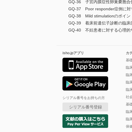
GQ-36 子宮内膜症性卵巣嚢胞合
GQ-37 Poor responder
GQ-38 Mild stimulation
GQ-39 着床前遺伝子診断の臨
GQ-40 不妊患者に対する心理
isho.jpアプリ
カ
基
臨
臨
臨
臨
社
シリアル番号をお持ちの方
基
シリアル番号登録
臨
臨
保