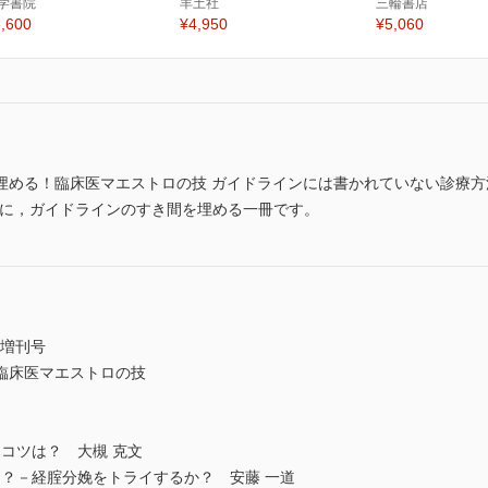
学書院
羊土社
三輪書店
,600
¥4,950
¥5,060
埋める！臨床医マエストロの技 ガイドラインには書かれていない診療方
さに，ガイドラインのすき間を埋める一冊です。
時増刊号
臨床医マエストロの技
とコツは？ 大槻 克文
は？－経腟分娩をトライするか？ 安藤 一道