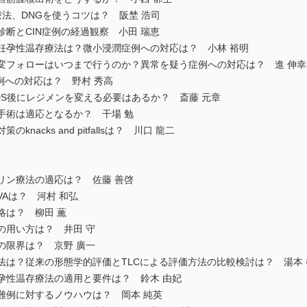
療法、DNGを使うコツは？ 阪埜 浩司
診断とCIN症例の経過観察 小田 瑞恵
る妊孕性温存療法は？微小浸潤症例への対応は？ 小林 裕明
病変フォローはいつまで行うのか？異常を疑う症例への対応は？ 進 伸幸
症例への対応は？ 野村 秀高
-IDS後にレジメンを変える必要はあるか？ 斎藤 元章
鏡手術は適応となるか？ 干場 勉
nacks and pitfallsは？ 川口 龍二
パリン療法の適応は？ 佐藤 善啓
IVAは？ 河村 和弘
略は？ 柳田 薫
の用い方は？ 井田 守
Tの限界は？ 京野 廣一
方法は？従来の形態学的評価とTLCによる評価方法の比較検討は？ 湯本
妊孕性温存療法の適用と要件は？ 鈴木 由妃
困難例に対するノウハウは？ 岡本 純英