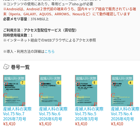
※コンテンツの使用にあたり、専用ビューアisho.jpが必要
※Androidは、Android２世代前の端末のうち、国内キャリア経由で販売されている端
末（Xperia、GALAXY、AQUOS、ARROWS、Nexusなど）にて動作確認しています
必要メモリ容量
376 MB以上
ご利用方法
アクセス型配信サービス（買切型）
同時使用端末数
1
※インターネット経由でのWEBブラウザによるアクセス参照
※導入・利用方法の詳細は
こちら
巻号一覧
産婦人科の実際
産婦人科の実際
産婦人科の実際
産婦人科の実際
Vol.75 No.7
Vol.75 No.6
Vol.75 No.5
Vol.75 No.4
2026年7月号
2026年6月号
2026年3月号
2026年4月号
¥3,410
¥3,410
¥3,410
¥3,410