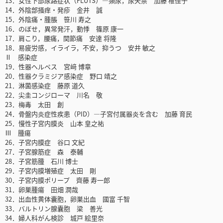
13．女性下部尿路症状（FLUTS）―頻尿，尿失禁 加藤 稚佳子
14．外陰部掻痒・発疹 金井 誠
15．外陰痛・腫脹 笹川 寿之
16．のぼせ，異常発汗，動悸 篠原 康一
17．肩こり，腰痛，関節痛 安達 将隆
18．易疲労感，イライラ，不安，抑うつ 安井 敏之
Ⅱ 感染症
19．性器ヘルペス 宮﨑 博章
20．性器クラミジア感染症 野口 靖之
21．淋菌感染症 藤原 道久
22．尖圭コンジローマ 川名 敬
23．梅毒 太田 創
24．骨盤内炎症性疾患（PID）―子宮付属器炎を含む 加藤 育民
25．慢性子宮内膜炎 山本 皇之祐
Ⅲ 腫瘍
26．子宮内膜症 谷口 文紀
27．子宮腺筋症 森 泰輔
28．子宮筋腫 石川 博士
29．子宮内膜増殖症 太田 剛
30．子宮内膜ポリープ 齊藤 寿一郎
31．卵巣腫瘍 田畑 潤哉
32．出血性黄体囊胞，卵巣出血 國富 千智
33．バルトリン腺囊胞 梁 善光
34．婦人科がん検診 城戸 絵里奈