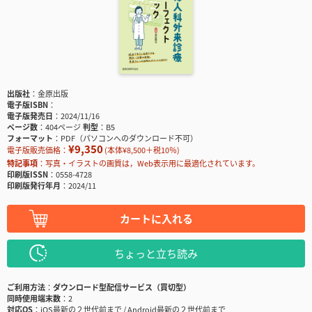
出版社
金原出版
電子版ISBN
電子版発売日
2024/11/16
ページ数
404ページ
判型
B5
フォーマット
PDF（パソコンへのダウンロード不可）
¥9,350
電子版販売価格：
(本体¥8,500＋税10％)
特記事項
写真・イラストの画質は，Web表示用に最適化されています。
印刷版ISSN
0558-4728
印刷版発行年月
2024/11
カートに入れる
ちょっと立ち読み
ご利用方法
ダウンロード型配信サービス（買切型）
同時使用端末数
2
対応OS
iOS最新の２世代前まで / Android最新の２世代前まで