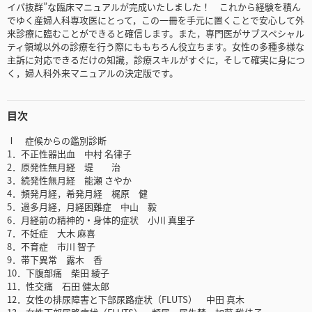
イパ抜群”な臨床マニュアルが完成いたしました！ これから経験を積ん
でゆく産婦人科専攻医にとって，この一冊を手元に置くことで安心して外
来診療に臨むことができると確信します。また，専門医がサブスペシャル
ティ領域以外の診療を行う際にももちろん役立ちます。女性の多種多様な
主訴に対応できるだけの知識，診療スキルがすぐに，そして確実に身につ
く，婦人科外来マニュアルの決定版です。
目次
Ⅰ 症候からの鑑別診断
1．不正性器出血 中村 名律子
2．原発性無月経 堤 治
3．続発性無月経 能瀬 さやか
4．頻発月経，希発月経 梶原 健
5．過多月経，月経困難症 中山 毅
6．月経前の精神的・身体的症状 小川 真里子
7．不妊症 大木 麻喜
8．不育症 市川 智子
9．帯下異常 露木 香
10．下腹部痛 柴田 綾子
11．性交痛 石田 健太郎
12．女性の排尿障害と下部尿路症状（FLUTS） 中田 真木