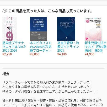
この商品を買った人は、こんな商品も買っています。
感染症プラチナ
ホスピタリスト
高血圧管理・治
新生児蘇生法テ
マニュアル Ver.9
のための内科診
療ガイドライン
キスト［Web動
2025-2026
療フローチャ...
2025
画付］ 第5版
¥2,750
¥8,800
¥4,180
¥4,950
概要
「フローチャートでわかる婦人科外来診療パーフェクトブック」
とにかく多忙な産婦人科医のみなさん，お待たせいたしました！
待望の「タイパ抜群」な臨床マニュアルが出来上がりましたよー！！
婦人科外来における診察・検査・診断・治療の流れを，可能な限り図や
フローチャート形式で見やすく整理し，直感的に使用できる，まさに“タ