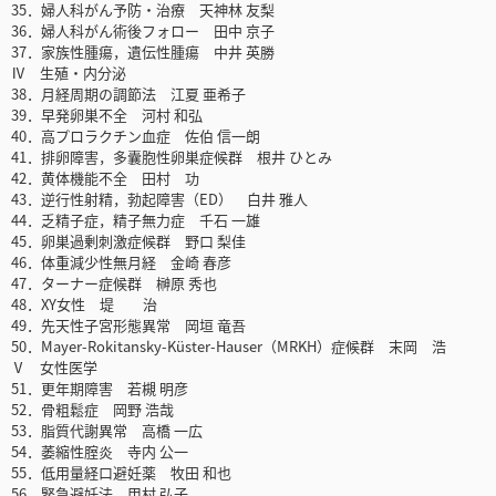
35．婦人科がん予防・治療 天神林 友梨
36．婦人科がん術後フォロー 田中 京子
37．家族性腫瘍，遺伝性腫瘍 中井 英勝
Ⅳ 生殖・内分泌
38．月経周期の調節法 江夏 亜希子
39．早発卵巣不全 河村 和弘
40．高プロラクチン血症 佐伯 信一朗
41．排卵障害，多囊胞性卵巣症候群 根井 ひとみ
42．黄体機能不全 田村 功
43．逆行性射精，勃起障害（ED） 白井 雅人
44．乏精子症，精子無力症 千石 一雄
45．卵巣過剰刺激症候群 野口 梨佳
46．体重減少性無月経 金崎 春彦
47．ターナー症候群 榊原 秀也
48．XY女性 堤 治
49．先天性子宮形態異常 岡垣 竜吾
50．Mayer-Rokitansky-Küster-Hauser（MRKH）症候群 末岡 浩
Ⅴ 女性医学
51．更年期障害 若槻 明彦
52．骨粗鬆症 岡野 浩哉
53．脂質代謝異常 高橋 一広
54．萎縮性腟炎 寺内 公一
55．低用量経口避妊薬 牧田 和也
56．緊急避妊法 甲村 弘子