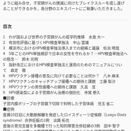
ように組み合せ，子宮頸がんの撲滅に向けたブレイクスルーを成し遂げ
ることができるかを，各分野のエキスパートにご執筆いただきました。
目次
1 わが国および世界の子宮頸がんの疫学的推移 水島 大一
2 有効性評価に基づくHPV検査単独法 中山 富雄
3 横浜市におけるHPV検査単独法導入までの経緯と議論 佐治 晴哉
4 5年ごとのHPV単独検診で日本の女性を守れるか？―HPV検査単独法へ
の懸念― 鈴木 光明
5 指針改正におけるHPV検査単独法と運用のためのマニュアルについ
て 森定 徹
6 HPVワクチン接種の普及に向けて必要なことは何か？ 八木 麻未
7 HPVワクチンのキャッチアップ接種への期待と課題 工藤 梨沙
8 HPVワクチンの男性接種への期待と課題 久高 亘
9 HPV感染型による子宮頸がん治療の個別化 寺尾 泰久
■診療
子宮内膜ポリープの子宮鏡下切除で判明した子宮体癌 児玉 省二
■症例
産褥10日目に大動脈解離を発症したロイスディーツ症候群（Loeys-Dietz
syndrome）合併妊娠の1例 淡路 拓也
産後の育児支援を多職種で行った知的障害合併妊婦の3例 田中 智子