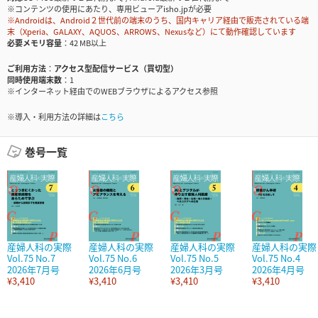
※コンテンツの使用にあたり、専用ビューアisho.jpが必要
※Androidは、Android２世代前の端末のうち、国内キャリア経由で販売されている端
末（Xperia、GALAXY、AQUOS、ARROWS、Nexusなど）にて動作確認しています
必要メモリ容量
42 MB以上
ご利用方法
アクセス型配信サービス（買切型）
同時使用端末数
1
※インターネット経由でのWEBブラウザによるアクセス参照
※導入・利用方法の詳細は
こちら
巻号一覧
産婦人科の実際
産婦人科の実際
産婦人科の実際
産婦人科の実際
Vol.75 No.7
Vol.75 No.6
Vol.75 No.5
Vol.75 No.4
2026年7月号
2026年6月号
2026年3月号
2026年4月号
¥3,410
¥3,410
¥3,410
¥3,410