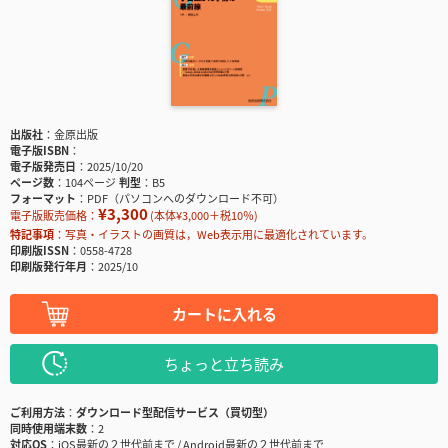
出版社
金原出版
電子版ISBN
電子版発売日
2025/10/20
ページ数
104ページ
判型
B5
フォーマット
PDF（パソコンへのダウンロード不可）
¥3,300
電子版販売価格：
(本体¥3,000＋税10％)
特記事項
写真・イラストの画質は，Web表示用に最適化されています。
印刷版ISSN
0558-4728
印刷版発行年月
2025/10
カートに入れる
ちょっと立ち読み
ご利用方法
ダウンロード型配信サービス（買切型）
同時使用端末数
2
対応OS
iOS最新の２世代前まで / Android最新の２世代前まで