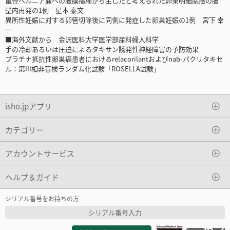
鼠径ヘルニア囊への腹膜播種から生じたと考えられた卵巣明細胞癌の腹
壁内再発の1例 星本 泰文
異所性妊娠に対する卵管切除後に同側に発症した卵巣妊娠の1例 宮下 幸
一
■海外文献から 金沢医科大学医学部産科婦人科学
手の冷却あるいは圧迫によるタキサン誘発性神経障害の予防効果
プラチナ抵抗性卵巣癌患者におけるrelacorilantおよびnab-パクリタキセ
ル：第III相非盲検ランダム化試験「ROSELLA試験」
isho.jpアプリ
カテゴリー
アカウントサービス
ヘルプ＆ガイド
シリアル番号をお持ちの方
シリアル番号入力