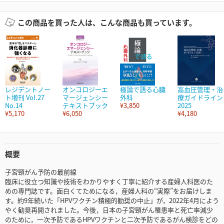
この商品を買った人は、こんな商品も買っています。
レジデントノー
オンコロジーエ
極論で語る心臓
高血圧管理・治
ト増刊 Vol.27
マージェンシー
外科
療ガイドライン
No.14
テキストブック
¥3,850
2025
¥5,170
¥6,050
¥4,180
概要
子宮頸がん予防の最前線
臨床に役立つ知識や技術をわかりやすく丁寧に紹介する産婦人科医のた
めの専門誌です。面白くてためになる，産婦人科の“実際”をお届けしま
す。約9年続いた「HPVワクチン積極的勧奨の中止」が，2022年4月によう
やく勧奨再開されました。今後，日本の子宮頸がん罹患率と死亡率減少
のために，一次予防であるHPVワクチンと二次予防であるがん検診をどの