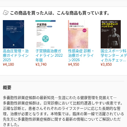
この商品を買った人は、こんな商品も買っています。
高血圧管理・治
子宮頸癌治療ガ
性感染症 診断・
国立スポーツ科
療ガイドライン
イドライン 2022
治療ガイドライ
学センター メ
2025
年版
ン2026
ィカルチェッ...
¥4,180
¥3,740
¥4,950
¥3,850
概要
多囊胞性卵巣症候群の最新知見―生涯にわたる健康管理を見据えて―
多嚢胞性卵巣症候群は，日常診療において比較的遭遇しやすい疾患です。
正確な診断と，患者さんそれぞれのライフステージに応じた長期的な管
理，治療が必要となります。本特集では，臨床の第一線で活躍されている
先生方に多嚢胞性卵巣症候群に関する最新の情報についてご解説いただ
きました。