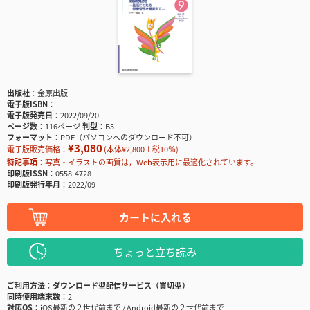
出版社
金原出版
電子版ISBN
電子版発売日
2022/09/20
ページ数
116ページ
判型
B5
フォーマット
PDF（パソコンへのダウンロード不可）
¥3,080
電子版販売価格：
(本体¥2,800＋税10％)
特記事項
写真・イラストの画質は，Web表示用に最適化されています。
印刷版ISSN
0558-4728
印刷版発行年月
2022/09
カートに入れる
ちょっと立ち読み
ご利用方法
ダウンロード型配信サービス（買切型）
同時使用端末数
2
対応OS
iOS最新の２世代前まで / Android最新の２世代前まで