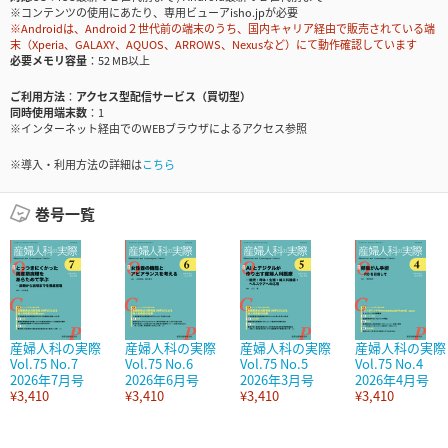
※コンテンツの使用にあたり、専用ビューアisho.jpが必要
※Androidは、Android２世代前の端末のうち、国内キャリア経由で販売されている端
末（Xperia、GALAXY、AQUOS、ARROWS、Nexusなど）にて動作確認しています
必要メモリ容量
52 MB以上
ご利用方法
アクセス型配信サービス（買切型）
同時使用端末数
1
※インターネット経由でのWEBブラウザによるアクセス参照
※導入・利用方法の詳細は
こちら
巻号一覧
産婦人科の実際
産婦人科の実際
産婦人科の実際
産婦人科の実際
Vol.75 No.7
Vol.75 No.6
Vol.75 No.5
Vol.75 No.4
2026年7月号
2026年6月号
2026年3月号
2026年4月号
¥3,410
¥3,410
¥3,410
¥3,410