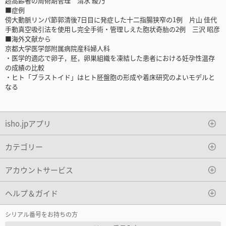
超高齢者の周術期管理 清水 綾乃
■症例
傍大動脈リンパ節郭清後7日目に発症した十二指腸狭窄の1例 片山 佳代
手動真空吸引法を使用し完全手術・管理しえた胞状奇胎の2例 三沢 昭彦
■海外文献から
京都大学医学部附属病院産科婦人科
・医学的適応で卵子，胚，卵巣組織を凍結した患者における妊孕性温存
の成績の比較
・ヒト「ブラストイド」はヒト胚盤胞の形成や着床研究のよいモデルと
なる
isho.jpアプリ
カテゴリー
アカウントサービス
ヘルプ＆ガイド
シリアル番号をお持ちの方