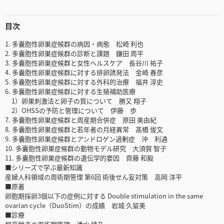
目次
1. 多囊胞性卵巣症候群の病因・病態 松崎 利也
2. 多囊胞性卵巣症候群の診断と課題 鎌田 周平
3. 多囊胞性卵巣症候群と女性ヘルスケア 長谷川 祐子
4. 多囊胞性卵巣症候群に対する排卵誘発法 金崎 春彦
5. 多囊胞性卵巣症候群に対する外科的治療 福井 淳史
6. 多囊胞性卵巣症候群に対する生殖補助医療
1）卵巣刺激法と卵子の質について 勝又 翔子
2）OHSSの予防と管理について 伊藤 歩
7. 多囊胞性卵巣症候群と周産期合併症 原田 美由紀
8. 多囊胞性卵巣症候群と若年者の月経異常 髙橋 俊文
9. 多囊胞性卵巣症候群とアンドロゲン過剰症 沖 利通
10. 多囊胞性卵巣症候群の動物モデル研究 大須賀 智子
11. 多囊胞性卵巣症候群の遺伝学的要因 齊藤 和毅
■シリーズで学ぶ最新知識
産婦人科領域の周術期管理 第6回 術後せん妄対策 高岡 洋平
■原著
卵胞期採卵3個以下の症例に対する Double stimulation in the same
ovarian cycle（DuoStim）の成績 岩城 久留美
■診療