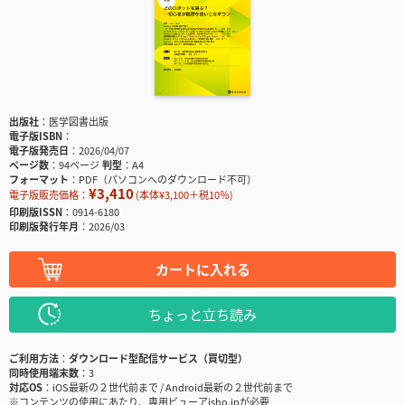
出版社
医学図書出版
電子版ISBN
電子版発売日
2026/04/07
ページ数
94ページ
判型
A4
フォーマット
PDF（パソコンへのダウンロード不可）
¥3,410
電子版販売価格：
(本体¥3,100＋税10％)
印刷版ISSN
0914-6180
印刷版発行年月
2026/03
カートに入れる
ちょっと立ち読み
ご利用方法
ダウンロード型配信サービス（買切型）
同時使用端末数
3
対応OS
iOS最新の２世代前まで / Android最新の２世代前まで
※コンテンツの使用にあたり、専用ビューアisho.jpが必要