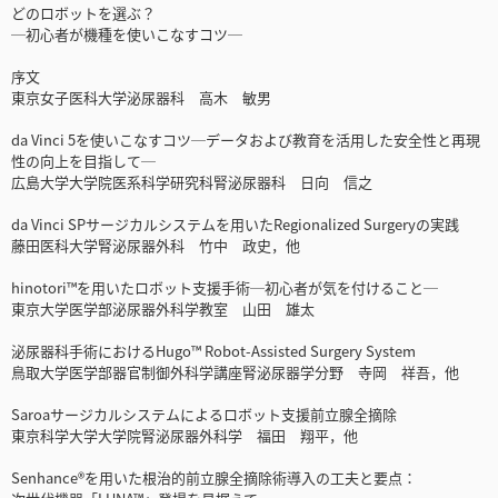
どのロボットを選ぶ？
─初心者が機種を使いこなすコツ─
序文
東京女子医科大学泌尿器科 高木 敏男
da Vinci 5を使いこなすコツ─データおよび教育を活用した安全性と再現
性の向上を目指して─
広島大学大学院医系科学研究科腎泌尿器科 日向 信之
da Vinci SPサージカルシステムを用いたRegionalized Surgeryの実践
藤田医科大学腎泌尿器外科 竹中 政史，他
hinotori™を用いたロボット支援手術─初心者が気を付けること─
東京大学医学部泌尿器外科学教室 山田 雄太
泌尿器科手術におけるHugo™ Robot-Assisted Surgery System
鳥取大学医学部器官制御外科学講座腎泌尿器学分野 寺岡 祥吾，他
Saroaサージカルシステムによるロボット支援前立腺全摘除
東京科学大学大学院腎泌尿器外科学 福田 翔平，他
Senhance®を用いた根治的前立腺全摘除術導入の工夫と要点：