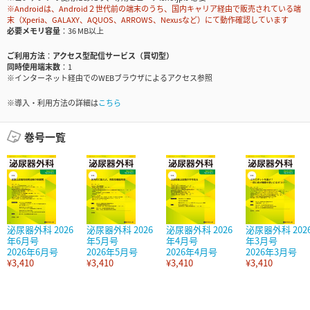
※Androidは、Android２世代前の端末のうち、国内キャリア経由で販売されている端
末（Xperia、GALAXY、AQUOS、ARROWS、Nexusなど）にて動作確認しています
必要メモリ容量
36 MB以上
ご利用方法
アクセス型配信サービス（買切型）
同時使用端末数
1
※インターネット経由でのWEBブラウザによるアクセス参照
※導入・利用方法の詳細は
こちら
巻号一覧
泌尿器外科 2026
泌尿器外科 2026
泌尿器外科 2026
泌尿器外科 202
年6月号
年5月号
年4月号
年3月号
2026年6月号
2026年5月号
2026年4月号
2026年3月号
¥3,410
¥3,410
¥3,410
¥3,410