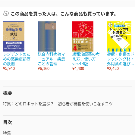
この商品を買った人は、こんな商品も買っています。
レジデントのた
総合内科病棟マ
緩和治療薬の考
褥瘡・創傷のド
めの感染症診療
ニュアル 疾患
え方、使い方
レッシング材・
の鉄則
ごとの管理
ver.4 4版
外用薬の選び...
¥5,940
¥6,160
¥4,400
¥2,420
概要
特集：どのロボットを選ぶ？─初心者が機種を使いこなすコツ─
目次
特集