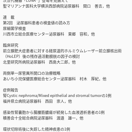
次世代機器「LUNA™」登場を見据えて
聖マリアンナ医科大学横浜西部病院泌尿器科 関口 善吉，他
連 載
第2回 泌尿器科患者の検査値の読み方
尿細菌学検査
川西市立総合医療センター泌尿器科 東郷 容和，他
臨床研究
前立腺肥大症患者に対する経尿道的ホルミウムレーザー前立腺核出術
（HoLEP）後の残存過活動膀胱の因子の検討
北里研究所病院泌尿器科 西島大二郎，他
両側単一尿管異所開口の治療戦略
あいち小児保健医療総合センター泌尿器科 村木 厚紀，他
症例報告
腎Cystic nephroma/Mixed epithelial and stromal tumorの1例
福井県立病院泌尿器科 西田 崇人，他
感染性腎囊胞から腸腰筋膿瘍が続発した血液透析患者の1例
積善会十全総合病院泌尿器科 渡邉 雄一，他
環状切除術後に失踪した精神疾患の1例