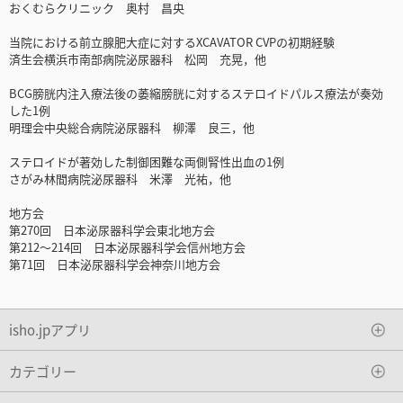
おくむらクリニック 奥村 昌央
当院における前立腺肥大症に対するXCAVATOR CVPの初期経験
済生会横浜市南部病院泌尿器科 松岡 充晃，他
BCG膀胱内注入療法後の萎縮膀胱に対するステロイドパルス療法が奏効
した1例
明理会中央総合病院泌尿器科 柳澤 良三，他
ステロイドが著効した制御困難な両側腎性出血の1例
さがみ林間病院泌尿器科 米澤 光祐，他
地方会
第270回 日本泌尿器科学会東北地方会
第212～214回 日本泌尿器科学会信州地方会
第71回 日本泌尿器科学会神奈川地方会
isho.jpアプリ
カテゴリー