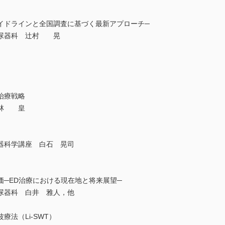
ガイドラインと全国調査に基づく最新アプローチ─
泌尿器科 辻村 晃
治療戦略
小林 皇
器科学講座 白石 晃司
価─ED治療における現在地と将来展望─
尿器科 白井 雅人，他
法（Li-SWT）