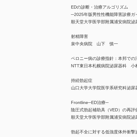
EDの診断・治療アルゴリズム
─2025年版男性性機能障害診療
順天堂大学医学部附属浦安病院
射精障害
泉中央病院 山下 慎一
ペロニー病の診療指針：本邦での
NTT東日本札幌病院泌尿器科 
持続勃起症
山口大学大学院医学系研究科泌尿
Frontline─ED治療─
陰圧式勃起補助具（VED）の再評
順天堂大学医学部附属浦安病院泌
勃起不全に対する低強度体外衝撃波療