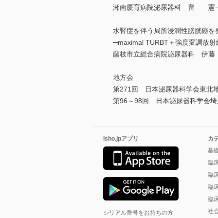
湘南慶育病院泌尿器科 畠 憲
水腎症を伴う局所浸潤性膀胱癌を
─maximal TURBT＋強度変調
藤枝市立総合病院泌尿器科 伊藤
地方会
第271回 日本泌尿器科学会東北
第96～98回 日本泌尿器科学会
isho.jpアプリ
カ
基
臨
臨
臨
臨
社
シリアル番号をお持ちの方