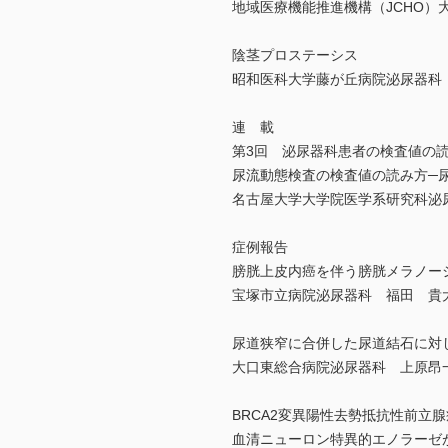
地域医療機能推進機構（JCHO）
陰茎プロステーシス
昭和医科大学藤が丘病院泌尿器科
連 載
第3回 泌尿器科患者の検査値の
尿流動態検査の検査値の読み方─
名古屋大学大学院医学系研究科泌
症例報告
膀胱上皮内癌を伴う膀胱メラノー
宝塚市立病院泌尿器科 福田 貴
尿道狭窄に合併した尿道結石に対して尿
大口東総合病院泌尿器科 上原昂
BRCA2変異陽性去勢抵抗性前立
血清ニューロン特異的エノラーゼ