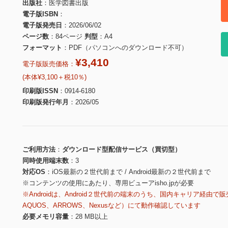
出版社
医学図書出版
電子版ISBN
電子版発売日
2026/06/02
ページ数
84ページ
判型
A4
フォーマット
PDF（パソコンへのダウンロード不可）
¥3,410
電子版販売価格：
(本体¥3,100＋税10％)
印刷版ISSN
0914-6180
印刷版発行年月
2026/05
ご利用方法
ダウンロード型配信サービス（買切型）
同時使用端末数
3
対応OS
iOS最新の２世代前まで / Android最新の２世代前まで
※コンテンツの使用にあたり、専用ビューアisho.jpが必要
※Androidは、Android２世代前の端末のうち、国内キャリア経由で販
AQUOS、ARROWS、Nexusなど）にて動作確認しています
必要メモリ容量
28 MB以上