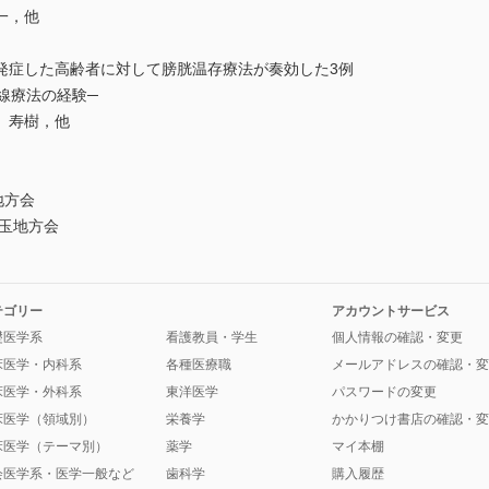
一，他
発症した高齢者に対して膀胱温存療法が奏効した3例
放射線療法の経験─
 寿樹，他
地方会
埼玉地方会
テゴリー
アカウントサービス
礎医学系
看護教員・学生
個人情報の確認・変更
床医学・内科系
各種医療職
メールアドレスの確認・変
床医学・外科系
東洋医学
パスワードの変更
床医学（領域別）
栄養学
かかりつけ書店の確認・変
床医学（テーマ別）
薬学
マイ本棚
会医学系・医学一般など
歯科学
購入履歴