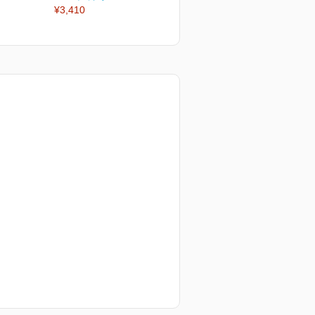
¥3,410
¥3,410
¥