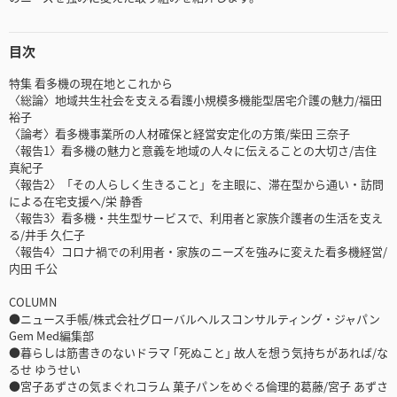
目次
特集 看多機の現在地とこれから
〈総論〉地域共生社会を支える看護小規模多機能型居宅介護の魅力/福田
裕子
〈論考〉看多機事業所の人材確保と経営安定化の方策/柴田 三奈子
〈報告1〉看多機の魅力と意義を地域の人々に伝えることの大切さ/吉住
真紀子
〈報告2〉「その人らしく生きること」を主眼に、滞在型から通い・訪問
による在宅支援へ/栄 静香
〈報告3〉看多機・共生型サービスで、利用者と家族介護者の生活を支え
る/井手 久仁子
〈報告4〉コロナ禍での利用者・家族のニーズを強みに変えた看多機経営/
内田 千公
COLUMN
●ニュース手帳/株式会社グローバルヘルスコンサルティング・ジャパン
Gem Med編集部
●暮らしは筋書きのないドラマ ｢死ぬこと｣ 故人を想う気持ちがあれば/な
るせ ゆうせい
●宮子あずさの気まぐれコラム 菓子パンをめぐる倫理的葛藤/宮子 あずさ