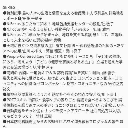
SERIES
●特別記事 島の人々の生活と健康を支える看護職 トカラ列島の群発地震
レポート❶/田畑 千穂子
●N.Focus あらためて知る！ 地域包括支援センターの役割/辻 敏子
●N.Focus 歩行を支える新しい移動手段「C+walk S」/山田 雅司
●N.Focus さい帯血から始まった、地域を支える看護 母として、看護師
として未来を拓いた選択/磯村 実穂
●実践に役立つ 訪問看護の注目論文 回想法 ～孤独感軽減のための日常ケ
アへの応用/山川 みやえ・繁信 和恵・関口 亮子
●People-Centered Care 市民とともに歩むナースたち 『子どもの健康、
知ろう、考えよう「子どもの健康を家族と考える会」』 立場を超えた学
習と交流の場づくり/小林 京子
●訪問の 合間に一句 詠んでみる 訪問看護“泣き笑い”川柳/山藤 響子
喪失と死を共に受けとめ、助けあって生きる コンパッション都市・コミ
ュニティへの招待 なぜコンパッション都市・コミュニティなのか/竹之内
裕文
●精神科訪問看護へようこそ 訪問拒否を別の視点で捉える/川下 貴士
●POTTスキルで解決〜食事ケアの困りごと 看護で食べるよろこびを 誤
嚥性肺炎を繰り返す人のポジショニングはどうすればいい？/定松 ルリ子
●行動変容をそっと促す ナッジを使ったアプローチ 社会的処方は大切。
でもどうやって？｜竹林 正樹
●日本訪問看護財団からのお知らせ ハワイ海外教育プログラムの報告 ほ
か