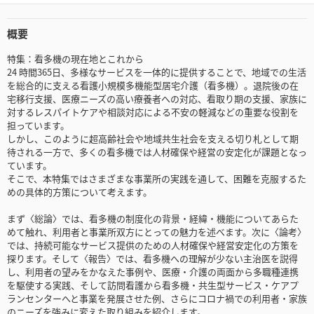
概要
特集：看多機の現在地とこれから
24 時間365日、多様なサービスを一体的に提供することで、地域での生活
を総合的に支える看護小規模多機能型居宅介護（看多機）。退院後の在
宅移行支援、医療ニーズの高い療養者への対応、看取り期の支援、家族に
対するレスパイトケアや相談対応による不安の軽減などの重要な役割を
担っています。
しかし、このように超高齢社会や地域共生社会を支える切り札として期
待される一方で、多くの看多機では人材確保や経営の安定化が課題となっ
ています。
そこで、本特集ではさまざまな事業所の実践を通して、困難を克服するた
めの具体的方策について考えます。
まず〈総論〉では、看多機の制度化の背景・経緯・機能についてあらた
めて触れ、利用者と事業所双方にとっての魅力を述べます。次に〈論考〉
では、持続可能なサービス提供のための人材確保や経営安定化の方策を
探ります。そして〈報告〉では、看多機への理解が少ない主治医を説得
し、利用者の望みをかなえた事例や、医療・介護の両面から多職種連携
を駆使する実践、そして訪問看護から看多機・共生型サービス・ケアプ
ランセンターへと事業を発展させた例、さらにコロナ禍での利用者・家族
のニーズを強みに変えた取り組みを紹介します。