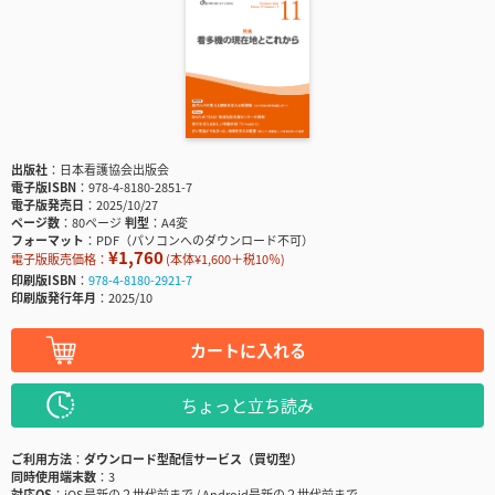
出版社
日本看護協会出版会
電子版ISBN
978-4-8180-2851-7
電子版発売日
2025/10/27
ページ数
80ページ
判型
A4変
フォーマット
PDF（パソコンへのダウンロード不可）
¥1,760
電子版販売価格：
(本体¥1,600＋税10％)
印刷版ISBN
978-4-8180-2921-7
印刷版発行年月
2025/10
カートに入れる
ちょっと立ち読み
ご利用方法
ダウンロード型配信サービス（買切型）
同時使用端末数
3
対応OS
iOS最新の２世代前まで / Android最新の２世代前まで