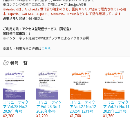
※コンテンツの使用にあたり、専用ビューアisho.jpが必要
※Androidは、Android２世代前の端末のうち、国内キャリア経由で販売されている端
末（Xperia、GALAXY、AQUOS、ARROWS、Nexusなど）にて動作確認しています
必要メモリ容量
66 MB以上
ご利用方法
アクセス型配信サービス（買切型）
同時使用端末数
1
※インターネット経由でのWEBブラウザによるアクセス参照
※導入・利用方法の詳細は
こちら
巻号一覧
コミュニティケ
コミュニティケ
コミュニティケ
コミュニティケ
ア Vol.28 No.2
ア Vol.28 No.1
ア Vol.27 No.12
ア Vol.27 No.11
2026年春号
2026年冬号
2025年12月号
2025年11月号
¥2,200
¥2,200
¥1,760
¥1,760