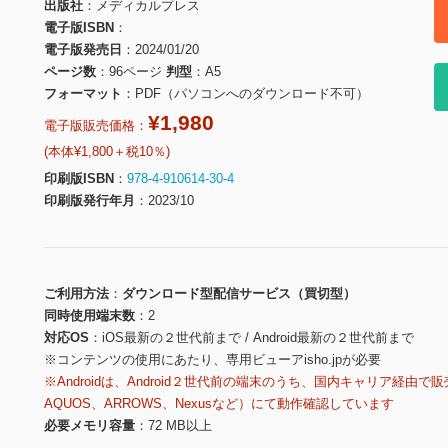
出版社
メディカルプレス
電子版ISBN
電子版発売日
2024/01/20
ページ数
96ページ
判型
A5
フォーマット
PDF（パソコンへのダウンロード不可）
¥1,980
電子版販売価格：
(本体¥1,800＋税10％)
印刷版ISBN
978-4-910614-30-4
印刷版発行年月
2023/10
ご利用方法
ダウンロード型配信サービス（買切型）
同時使用端末数
2
対応OS
iOS最新の２世代前まで / Android最新の２世代前まで
※コンテンツの使用にあたり、専用ビューアisho.jpが必要
※Androidは、Android２世代前の端末のうち、国内キャリア経由で販
AQUOS、ARROWS、Nexusなど）にて動作確認しています
必要メモリ容量
72 MB以上