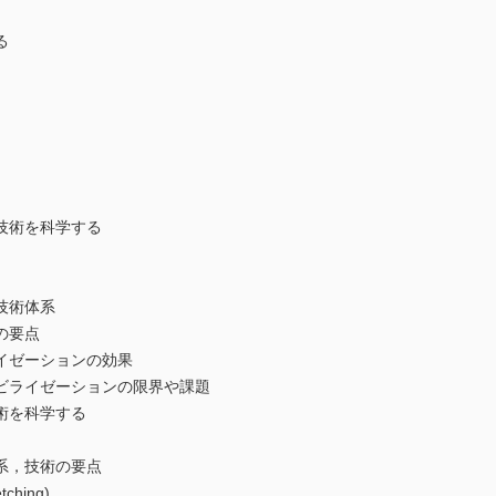
る
技術を科学する
技術体系
の要点
イゼーションの効果
ビライゼーションの限界や課題
術を科学する
系，技術の要点
ching)