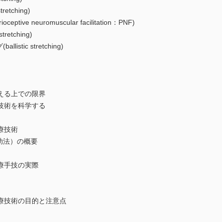
tching)
ve neuromuscular facilitation：PNF)
etching)
tic stretching)
える上での限界
技術を科学する
療技術
助法）の概要
療手技の実際
療技術の目的と注意点