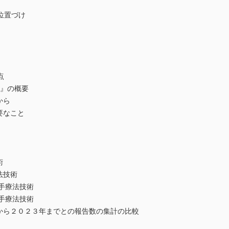
位置づけ
点
版』の概要
から
要なこと
術
法技術
手療法技術
手療法技術
から２０２３年までとの報告数の集計の比較