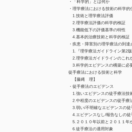
・「科学的」とは何か
・理学療法における技術の科学的
1.技術と理学療法評価
2.理学療法評価の科学的検証
3.機能低下の評価基準の特性
4.基本的治療技術と科学的検証
・疾患・障害別の理学療法の到達
1.『理学療法ガイドライン第2
2.理学療法ガイドラインのこれ
3.科学的エビデンスの構築に必
徒手療法における技術と科学
【藤縄 理】
・徒手療法のエビデンス
1.強いエビデンスの徒手療法技
2.中程度のエビデンスの徒手療
3.弱い/不明確なエビデンスの徒
4.エビデンスなし/報告なしの徒
5.２０１０年以前と２０１１年
6.徒手療法の適用対象