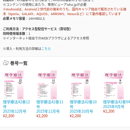
※コンテンツの使用にあたり、専用ビューアisho.jpが必要
※Androidは、Android２世代前の端末のうち、国内キャリア経由で販売されている端
末（Xperia、GALAXY、AQUOS、ARROWS、Nexusなど）にて動作確認しています
必要メモリ容量
144 MB以上
ご利用方法
アクセス型配信サービス（買切型）
同時使用端末数
1
※インターネット経由でのWEBブラウザによるアクセス参照
※導入・利用方法の詳細は
こちら
巻号一覧
理学療法42巻12
理学療法42巻11
理学療法42巻10
理学療法42巻9
号
号
号
2025年9月号
2025年12月号
2025年11月号
2025年10月号
¥2,200
¥2,200
¥2,200
¥2,200