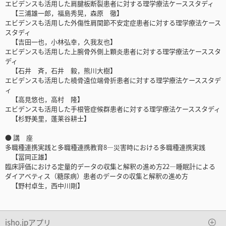
エビデンスも活用した肩腱板断裂患者に対する理学療法ケーススタディ
【三浦雄一郎，福島秀晃，森原 徹】
エビデンスも活用した外傷性肩関節不安定症患者に対する理学療法ケース
スタディ
【吉田一也，小林弘幸，久我友也】
エビデンスも活用した上腕骨外側上顆炎患者に対する理学療法ケーススタ
ディ
【石井 斉，石井 毅，熊川大樹】
エビデンスも活用した橈骨遠位端骨折患者に対する理学療法ケーススタデ
ィ
【高見悠也，高村 隆】
エビデンスも活用した手根管症候群患者に対する理学療法ケーススタディ
【杉野美里，蓬莱谷耕士】
● 講 座
多職種連携実践と多職種連携教育8―災害時における多職種連携実践
【冨岡正雄】
臨床評価における定量的データの収集と解釈の進め方22―睡眠計による
ダイアベティス（糖尿病）患者のデータの収集と解釈の進め方
【野村卓生，西中川剛】
isho.jpアプリ