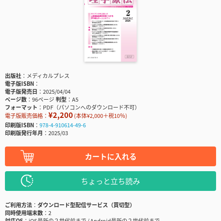
出版社
メディカルプレス
電子版ISBN
電子版発売日
2025/04/04
ページ数
96ページ
判型
A5
フォーマット
PDF（パソコンへのダウンロード不可）
¥2,200
電子版販売価格：
(本体¥2,000＋税10％)
印刷版ISBN
978-4-910614-49-6
印刷版発行年月
2025/03
カートに入れる
ちょっと立ち読み
ご利用方法
ダウンロード型配信サービス（買切型）
同時使用端末数
2
対応OS
iOS最新の２世代前まで / Android最新の２世代前まで