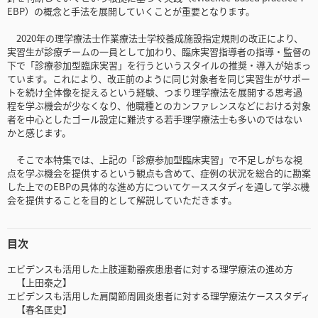
EBP）の概念と手法を展開していくことが重要となります。
2020年の理学療法士作業療法士学校養成施設指定規則の改正により、
実習生が診療チームの一員として加わり、臨床実習指導者の指導・監督の
下で「診療参加型臨床実習」を行うというスタイルの推奨・導入が始まっ
ています。これにより、改正前のように同じ対象者を同じ実習生がサポー
トを続け全体像を捉えるという経験、つまり理学療法を展開する思考過
程を学ぶ機会が少なくなり、他職種とのカンファレンスなどにおける対象
者を中心としたゴール設定に難渋する若手理学療法士も多いのではない
かと感じます。
そこで本特集では、上記の「診療参加型臨床実習」で不足しがちな視
点を学ぶ機会を提供するという観点も含めて、症例の状況を総合的に勘案
した上でのEBPの具体的な進め方についてケーススタディを通して学ぶ機
会を提供することを目的として解説していただきます。
目次
エビデンスも活用した上肢運動器疾患患者に対する理学療法の進め方
【上田泰之】
エビデンスも活用した肩関節周囲炎患者に対する理学療法ケーススタディ
【春名匡史】