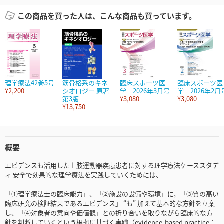
この商品を買った人は、こんな商品も買っています。
理学療法42巻5号
筋骨格系のキネ
臨床スポーツ医
臨床スポーツ医
¥2,200
シオロジー 原著
学 2026年3月号
学 2026年2月
第3版
¥3,080
¥3,080
¥13,750
概要
エビデンスも活用した上肢運動器疾患患者に対する理学療法ケーススタデ
ィ 安全で効果的な理学療法を実践していくためには、
「①理学療法士の臨床能力」、「②施設の設備や環境」に，「③質の高い
臨床研究の検証結果であるエビデンス」 “も” 加えて基本的な方針を立案
し、「④対象者の意向や価値観」との折り合いを取りながら臨床的な方
針を判断していくという根拠に基づく実践（evidence-based practice：