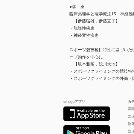
●講 座
臨床薬理学と理学療法15―神経難
【伊藤猛雄，伊藤直子】
・脱髄性疾患
・神経変性疾患
スポーツ競技種目特性に基づいた
ーブ動作を中心に
【坂本雅昭，浅川大地】
・スポーツクライミングの競技特
・スポーツクライミングの外傷・
isho.jpアプリ
カ
基
臨
臨
臨