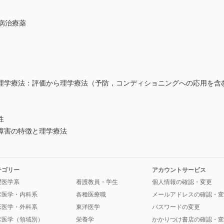
病治療薬
理学療法：評価から理学療法（予防，コンディショニングへの応用を含む
性
障害の特徴と理学療法
テゴリー
アカウントサービス
礎医学系
看護教員・学生
個人情報の確認・変更
床医学・内科系
各種医療職
メールアドレスの確認・変
床医学・外科系
東洋医学
パスワードの変更
床医学（領域別）
栄養学
かかりつけ書店の確認・変