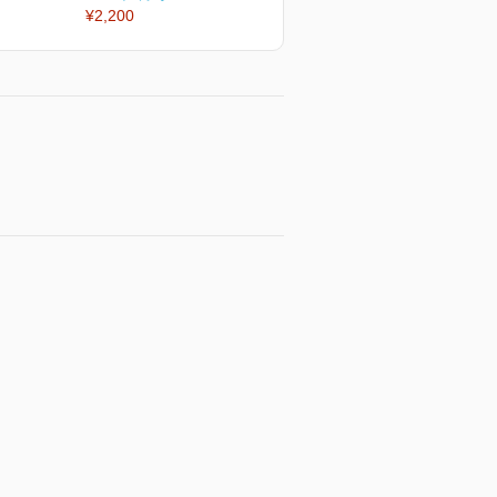
¥2,200
¥2,200
¥