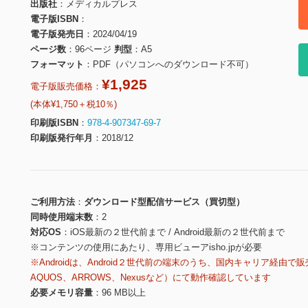
出版社
メディカルプレス
電子版ISBN
電子版発売日
2024/04/19
ページ数
96ページ
判型
A5
フォーマット
PDF（パソコンへのダウンロード不可）
¥1,925
電子版販売価格：
(本体¥1,750＋税10％)
印刷版ISBN
978-4-907347-69-7
印刷版発行年月
2018/12
ご利用方法
ダウンロード型配信サービス（買切型）
同時使用端末数
2
対応OS
iOS最新の２世代前まで / Android最新の２世代前まで
※コンテンツの使用にあたり、専用ビューアisho.jpが必要
※Androidは、Android２世代前の端末のうち、国内キャリア経由で販
AQUOS、ARROWS、Nexusなど）にて動作確認しています
必要メモリ容量
96 MB以上