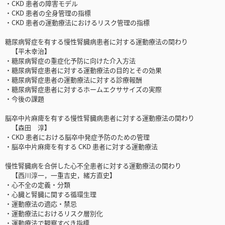
・CKD 患者の障害モデル
・CKD 患者の全身管理の指標
・CKD 患者の運動療法におけるリスク管理の指標
糖尿病腎症を有する慢性腎臓病患者に対する運動療法の関わり
【平木幸治】
・糖尿病腎症の重症化予防に向けた介入方法
・糖尿病腎症患者に対する運動療法の目的とその効果
・糖尿病腎症患者の運動療法に対する診療報酬
・糖尿病腎症患者に対するホームエクササイズの実際
・今後の課題
脳卒中片麻痺を有する慢性腎臓病患者に対する運動療法の関わり
【森田 淳】
・CKD 患者における脳卒中発症予防のための管理
・脳卒中片麻痺を有する CKD 患者に対する運動療法
慢性腎臓病を合併した心不全患者に対する運動療法の関わり
【西川淳一，一重吉史，緒方直史】
・心不全の定義・分類
・心臓と腎臓に関する循環生理
・運動療法の適応・禁忌
・運動療法におけるリスク層別化
・運動療法で観察すべき指標