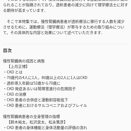
られることが指摘されており，透析患者の減少に向けて理学療法士に対す
る期待が高まっています．
そこで本特集では，慢性腎臓病患者が透析療法に移行する人数を減少
させるために，運動療法（理学療法）が寄与するための取り組みについ
て，その具体的な内容と効果について述べていただきます．
目次
慢性腎臓病の成因と病態
【上月正博】
・CKD とは
・70歳代の4人に1人，80歳以上の2人に1人はCKD
・透析導入年齢は52歳から70歳に
・CKD 発症あるいは腎障害進行の危険因子
・CKD の治療
・CKD 患者の合併症と運動耐容能低下
・CKD 患者におけるサルコペニアおよびフレイル
慢性腎臓病患者の全身管理の指標
【鈴木裕太，松沢良太，松永篤彦】
・CKD 患者の身体機能と身体活動量の評価の流れ