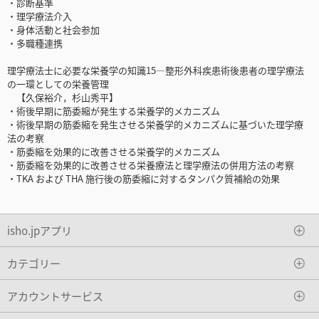
・診断基準
・理学療法介入
・身体活動と社会参加
・多職種連携
理学療法士に必要な栄養学の知識15―整形外科疾患術後患者の理学療法
の一環としての栄養管理
【久保裕介，杉山秀平】
・術後早期に筋委縮が発生する栄養学的メカニズム
・術後早期の筋委縮を発生させる栄養学的メカニズムに基づいた理学療
法の考察
・筋委縮を効果的に改善させる栄養学的メカニズム
・筋委縮を効果的に改善させる栄養療法と理学療法の併用方法の考察
・TKA および THA 施行後の筋委縮に対するタンパク質補給の効果
isho.jpアプリ
カテゴリー
アカウントサービス