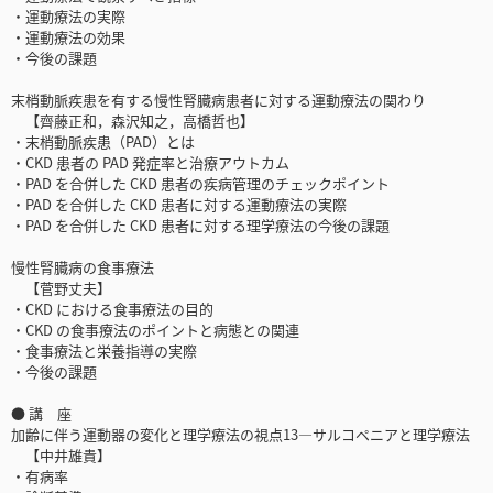
・運動療法の実際
・運動療法の効果
・今後の課題
末梢動脈疾患を有する慢性腎臓病患者に対する運動療法の関わり
【齊藤正和，森沢知之，高橋哲也】
・末梢動脈疾患（PAD）とは
・CKD 患者の PAD 発症率と治療アウトカム
・PAD を合併した CKD 患者の疾病管理のチェックポイント
・PAD を合併した CKD 患者に対する運動療法の実際
・PAD を合併した CKD 患者に対する理学療法の今後の課題
慢性腎臓病の食事療法
【菅野丈夫】
・CKD における食事療法の目的
・CKD の食事療法のポイントと病態との関連
・食事療法と栄養指導の実際
・今後の課題
● 講 座
加齢に伴う運動器の変化と理学療法の視点13―サルコペニアと理学療法
【中井雄貴】
・有病率