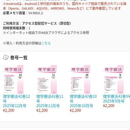
※Androidは、Android２世代前の端末のうち、国内キャリア経由で販売されている端
末（Xperia、GALAXY、AQUOS、ARROWS、Nexusなど）にて動作確認しています
必要メモリ容量
54 MB以上
ご利用方法
アクセス型配信サービス（買切型）
同時使用端末数
1
※インターネット経由でのWEBブラウザによるアクセス参照
※導入・利用方法の詳細は
こちら
巻号一覧
理学療法42巻12
理学療法42巻11
理学療法42巻10
理学療法42巻9
号
号
号
2025年9月号
2025年12月号
2025年11月号
2025年10月号
¥2,200
¥2,200
¥2,200
¥2,200