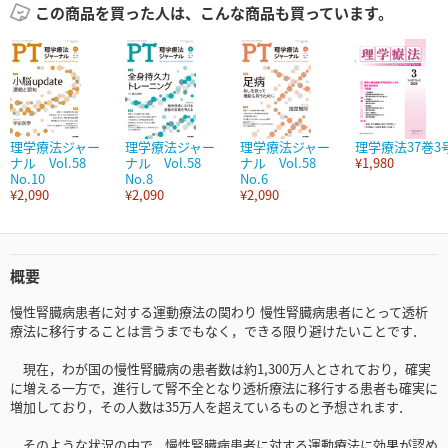
この商品を買った人は、こんな商品も買っています。
理学療法ジャー
理学療法ジャー
理学療法ジャー
理学療法37巻3
ナル Vol.58
ナル Vol.58
ナル Vol.58
¥1,980
No.10
No.8
No.6
¥2,090
¥2,090
¥2,090
概要
慢性腎臓病患者に対する運動療法の関わり 慢性腎臓病患者にとって透析
療法に移行することは言うまでもなく，できる限り避けたいことです．
現在，わが国の慢性腎臓病の患者数は約1,300万人とされており，確実
に増える一方で，進行して腎不全となり透析療法に移行する患者も確実に
増加しており，その人数は35万人を超えているものと予想されます．
そのような状況の中で，慢性腎臓病患者に対する運動療法に効果が認め