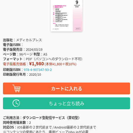
出版社
メディカルプレス
電子版ISBN
電子版発売日
2024/03/19
ページ数
96ページ
判型
A5
フォーマット
PDF（パソコンへのダウンロード不可）
¥1,980
電子版販売価格：
(本体¥1,800＋税10％)
印刷版ISBN
978-4-907347-93-2
印刷版発行年月
2020/10
カートに入れる
ちょっと立ち読み
ご利用方法
ダウンロード型配信サービス（買切型）
同時使用端末数
2
対応OS
iOS最新の２世代前まで / Android最新の２世代前まで
※コンテンツの使用にあたり、専用ビューアisho.jpが必要