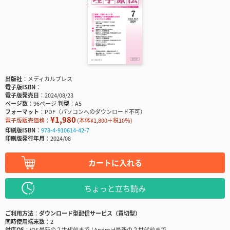
出版社
メディカルプレス
電子版ISBN
電子版発売日
2024/08/23
ページ数
96ページ
判型
A5
フォーマット
PDF（パソコンへのダウンロード不可）
¥1,980
電子版販売価格：
(本体¥1,800＋税10％)
印刷版ISBN
978-4-910614-42-7
印刷版発行年月
2024/08
カートに入れる
ちょっと立ち読み
ご利用方法
ダウンロード型配信サービス（買切型）
同時使用端末数
2
対応OS
iOS最新の２世代前まで / Android最新の２世代前まで