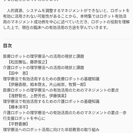
人的資源、システムを調整するマネジメントができないと、ロボットを
有効に活用されない可能性があることから、本特集ではロボット有効活
用のマネジメント成功例を中心に述べていただき、ロボットの役割を理解
した上で、現在の臨床への有効活用の方途を学んでいきます。
目次
医療ロボットの理学療法への活用の現状と課題
【松田雅弘，藤原俊之】
介護ロボットの理学療法への活用の現状と課題
【田中 恩】
理学療法で有効活用するための医療ロボットの基礎知識
【伊藤直樹，相本啓太，片山裕崇，牧賢一郎】
医療ロボットの理学療法への有効活用のためのマネジメントの要点
【浅野智也，上野芳也，伊藤慎英】
理学療法で有効活用するための介護ロボットの基礎知識
【樽本洋平】
介護ロボットの理学療法への有効活用のためのマネジメントの要点―歩
行支援ロボットを中心に
【平野蒼勝】
理学療法へのロボット活用に向けた卒前教育の取り組み