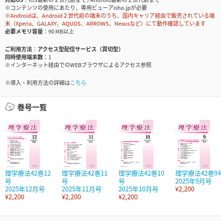
※コンテンツの使用にあたり、専用ビューアisho.jpが必要
※Androidは、Android２世代前の端末のうち、国内キャリア経由で販売されている端
末（Xperia、GALAXY、AQUOS、ARROWS、Nexusなど）にて動作確認しています
必要メモリ容量
90 MB以上
ご利用方法
アクセス型配信サービス（買切型）
同時使用端末数
1
※インターネット経由でのWEBブラウザによるアクセス参照
※導入・利用方法の詳細は
こちら
巻号一覧
理学療法42巻12
理学療法42巻11
理学療法42巻10
理学療法42巻9
号
号
号
2025年9月号
2025年12月号
2025年11月号
2025年10月号
¥2,200
¥2,200
¥2,200
¥2,200