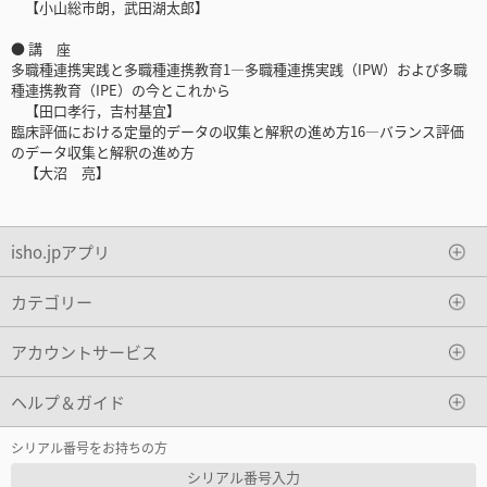
【小山総市朗，武田湖太郎】
● 講 座
多職種連携実践と多職種連携教育1―多職種連携実践（IPW）および多職
種連携教育（IPE）の今とこれから
【田口孝行，吉村基宜】
臨床評価における定量的データの収集と解釈の進め方16―バランス評価
のデータ収集と解釈の進め方
【大沼 亮】
isho.jpアプリ
カテゴリー
アカウントサービス
ヘルプ＆ガイド
シリアル番号をお持ちの方
シリアル番号入力