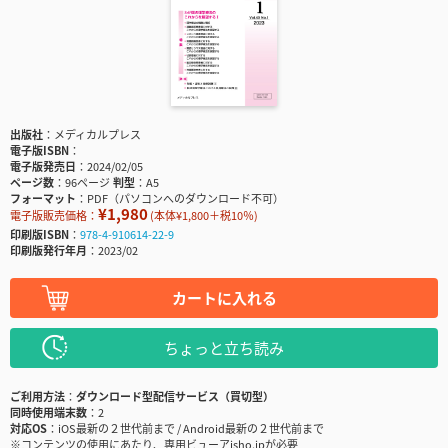
出版社
メディカルプレス
電子版ISBN
電子版発売日
2024/02/05
ページ数
96ページ
判型
A5
フォーマット
PDF（パソコンへのダウンロード不可）
¥1,980
電子版販売価格：
(本体¥1,800＋税10％)
印刷版ISBN
978-4-910614-22-9
印刷版発行年月
2023/02
カートに入れる
ちょっと立ち読み
ご利用方法
ダウンロード型配信サービス（買切型）
同時使用端末数
2
対応OS
iOS最新の２世代前まで / Android最新の２世代前まで
※コンテンツの使用にあたり、専用ビューアisho.jpが必要