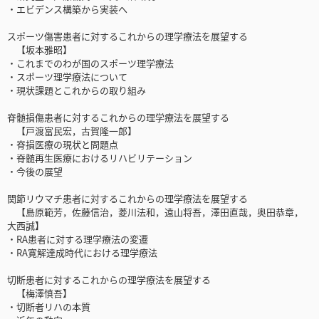
・エビデンス構築から実装へ
スポーツ傷害患者に対するこれからの理学療法を展望する
【坂本雅昭】
・これまでのわが国のスポーツ理学療法
・スポーツ理学療法について
・現状課題とこれからの取り組み
脊髄損傷患者に対するこれからの理学療法を展望する
【戸渡富民宏，古賀隆一郎】
・脊損医療の現状と問題点
・脊髄再生医療におけるリハビリテーション
・今後の展望
関節リウマチ患者に対するこれからの理学療法を展望する
【島原範芳，佐藤信治，菱川法和，遠山将吾，澤田直哉，奥田恭章，
大西誠】
・RA患者に対する理学療法の変遷
・RA寛解達成時代における理学療法
切断患者に対するこれからの理学療法を展望する
【梅澤慎吾】
・切断者リハの本質