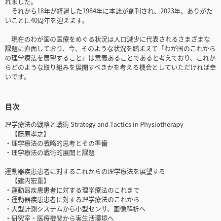
れました。
それから18年が経過した1984年に本誌が創刊され、2023年、ありがた
いことに40周年を迎えます。
現在のわが国の医療をめぐる状況は人口減少に代表されるさまざまな
課題に直面しており、今、そのような状況を踏まえて「わが国のこれから
の理学療法を展望すること」は意義あることであると考えており、これか
らどのような取り組みを展開すべきかを考える機会としていただければ幸
いです。
目次
理学療法の戦略と戦術 Strategy and Tactics in Physiotherapy
【藤原孝之】
・理学療法の戦略的思考とその準備
・理学療法の戦術的展開と課題
運動器疾患患者に対するこれからの理学療法を展望する
【建内宏重】
・運動器疾患患者に対する理学療法のこれまで
・運動器疾患患者に対する理学療法のこれから
・大型計測システムから小型センサ、画像解析へ
・研究室・医療機関から実生活環境へ