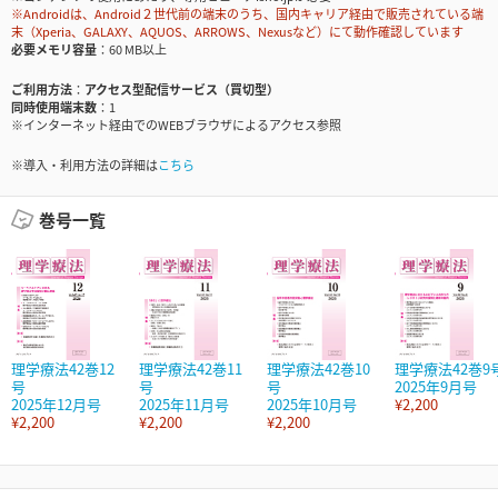
※Androidは、Android２世代前の端末のうち、国内キャリア経由で販売されている端
末（Xperia、GALAXY、AQUOS、ARROWS、Nexusなど）にて動作確認しています
必要メモリ容量
60 MB以上
ご利用方法
アクセス型配信サービス（買切型）
同時使用端末数
1
※インターネット経由でのWEBブラウザによるアクセス参照
※導入・利用方法の詳細は
こちら
巻号一覧
理学療法42巻12
理学療法42巻11
理学療法42巻10
理学療法42巻9
号
号
号
2025年9月号
2025年12月号
2025年11月号
2025年10月号
¥2,200
¥2,200
¥2,200
¥2,200