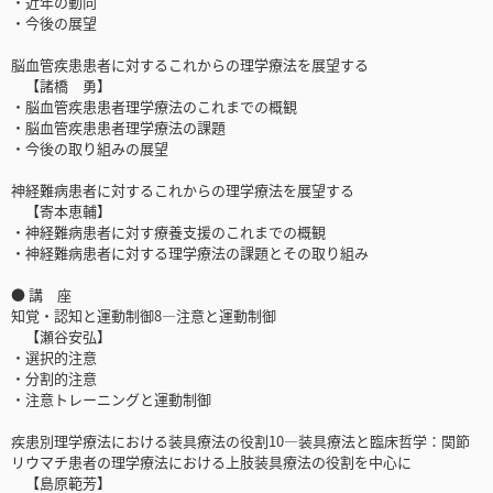
・近年の動向
・今後の展望
脳血管疾患患者に対するこれからの理学療法を展望する
【諸橋 勇】
・脳血管疾患患者理学療法のこれまでの概観
・脳血管疾患患者理学療法の課題
・今後の取り組みの展望
神経難病患者に対するこれからの理学療法を展望する
【寄本恵輔】
・神経難病患者に対す療養支援のこれまでの概観
・神経難病患者に対する理学療法の課題とその取り組み
● 講 座
知覚・認知と運動制御8―注意と運動制御
【瀬谷安弘】
・選択的注意
・分割的注意
・注意トレーニングと運動制御
疾患別理学療法における装具療法の役割10―装具療法と臨床哲学：関節
リウマチ患者の理学療法における上肢装具療法の役割を中心に
【島原範芳】