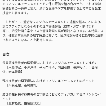
るフィジカルアセスメントとその他の評価を組み合わせた、いわば理学
療法診断の一過程と言え、適切な医療やケアを提供する上で重要な臨床
技能とも言えます。
したがって、適切なフィジカルアセスメントの過程を経ることにより、
次のステップとなるその他の理学療法評価（検査・測定・動作分析
等）、治療計画立案やリスク管理計画立案が可能となります。本特集によ
り、骨関節疾患患者の理学療法において、臨床推論がさらに効率的に展開
されるようになることを期待します。
目次
骨関節疾患患者の理学療法におけるフィジカルアセスメントの進め方
【木藤伸宏，小澤淳也，平元奈津子，内田茂博，梅原拓也，小西玲
依，岩本義隆】
頚椎症患者の理学療法におけるフィジカルアセスメントのポイント
【千葉弘樹，高﨑博司】
腰部脊柱管狭窄症患者の理学療法におけるフィジカルアセスメントのポ
イント
【北村拓也，佐藤成登志】