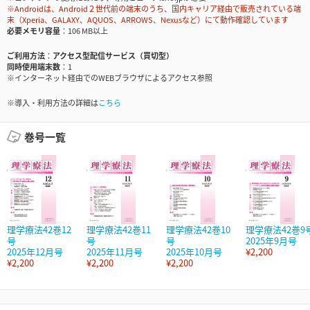
※Androidは、Android２世代前の端末のうち、国内キャリア経由で販売されている端
末（Xperia、GALAXY、AQUOS、ARROWS、Nexusなど）にて動作確認しています
必要メモリ容量
106 MB以上
ご利用方法
アクセス型配信サービス（買切型）
同時使用端末数
1
※インターネット経由でのWEBブラウザによるアクセス参照
※導入・利用方法の詳細は
こちら
巻号一覧
理学療法42巻12
理学療法42巻11
理学療法42巻10
理学療法42巻9
号
号
号
2025年9月号
2025年12月号
2025年11月号
2025年10月号
¥2,200
¥2,200
¥2,200
¥2,200