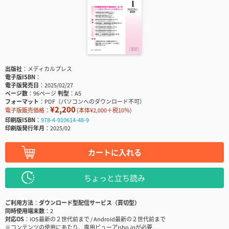
出版社
メディカルプレス
電子版ISBN
電子版発売日
2025/02/27
ページ数
96ページ
判型
A5
フォーマット
PDF（パソコンへのダウンロード不可）
¥2,200
電子版販売価格：
(本体¥2,000＋税10％)
印刷版ISBN
978-4-910614-48-9
印刷版発行年月
2025/02
カートに入れる
ちょっと立ち読み
ご利用方法
ダウンロード型配信サービス（買切型）
同時使用端末数
2
対応OS
iOS最新の２世代前まで / Android最新の２世代前まで
※コンテンツの使用にあたり、専用ビューアisho.jpが必要