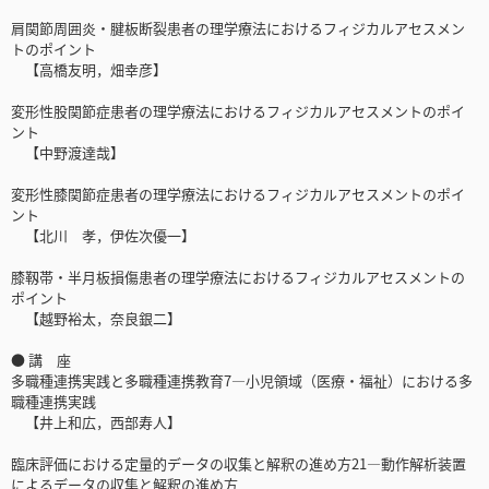
肩関節周囲炎・腱板断裂患者の理学療法におけるフィジカルアセスメン
トのポイント
【高橋友明，畑幸彦】
変形性股関節症患者の理学療法におけるフィジカルアセスメントのポイ
ント
【中野渡達哉】
変形性膝関節症患者の理学療法におけるフィジカルアセスメントのポイ
ント
【北川 孝，伊佐次優一】
膝靱帯・半月板損傷患者の理学療法におけるフィジカルアセスメントの
ポイント
【越野裕太，奈良銀二】
● 講 座
多職種連携実践と多職種連携教育7―小児領域（医療・福祉）における多
職種連携実践
【井上和広，西部寿人】
臨床評価における定量的データの収集と解釈の進め方21―動作解析装置
によるデータの収集と解釈の進め方