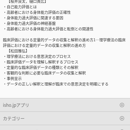
【桜井良太，樋口貴広】
・自己能力評価とは
・高齢者における身体能力評価の正確性
・身体能力過大評価に関連する要因
・身体能力過大評価の神経基盤
・高齢者における身体能力過大評価と転倒との関連性
臨床評価における定量的データの収集と解釈の進め方1―理学療法の臨床
評価における定量的データの収集と解釈の進め方
【松田雅弘】
・理学療法における意思決定のプロセス
・臨床評価データを理解し解釈するプロセス
・定量的な臨床評価データの種類とその解釈
・客観的な判断に必要な臨床データの収集と解釈
・事例呈示
・データの正しい解釈と理解が臨床での意思決定を明確にする
isho.jpアプリ
カテゴリー