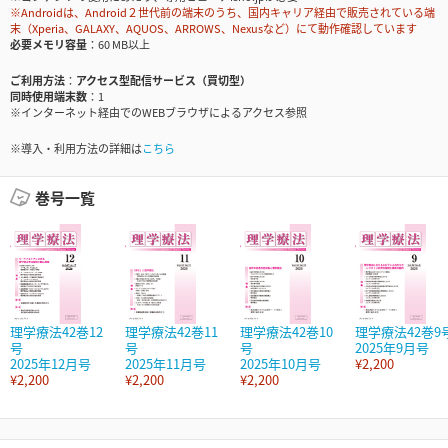
※Androidは、Android２世代前の端末のうち、国内キャリア経由で販売されている端
末（Xperia、GALAXY、AQUOS、ARROWS、Nexusなど）にて動作確認しています
必要メモリ容量
60 MB以上
ご利用方法
アクセス型配信サービス（買切型）
同時使用端末数
1
※インターネット経由でのWEBブラウザによるアクセス参照
※導入・利用方法の詳細は
こちら
巻号一覧
理学療法42巻12
理学療法42巻11
理学療法42巻10
理学療法42巻9
号
号
号
2025年9月号
2025年12月号
2025年11月号
2025年10月号
¥2,200
¥2,200
¥2,200
¥2,200