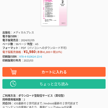
出版社
メディカルプレス
電子版ISBN
電子版発売日
2024/02/05
ページ数
96ページ
判型
A5
フォーマット
PDF（パソコンへのダウンロード不可）
¥1,980
電子版販売価格：
(本体¥1,800＋税10％)
印刷版ISBN
978-4-910614-23-6
印刷版発行年月
2023/03
カートに入れる
ちょっと立ち読み
ご利用方法
ダウンロード型配信サービス（買切型）
同時使用端末数
2
対応OS
iOS最新の２世代前まで / Android最新の２世代前まで
※コンテンツの使用にあたり、専用ビューアisho.jpが必要