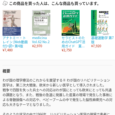
この商品を買った人は、こんな商品も買っています。
アナトミー・ト
medicina
セラピストのた
基礎運動学 第7
レイン [Web動画
Vol.62 No.2
めのChatGPT活
版
付]<訳> 第4版
¥2,970
用ガイド 業...
¥7,920
¥7,480
¥2,750
概要
わが国の理学療法のこれからを展望するⅡ わが国のリハビリテーション
医学は、第二次大戦後、欧米から新しい医学として導入されました。
戦争で四肢を失った兵士への対応はわが国にとっても欧米にとっても共通
の課題となり、また、戦後の急速に発展した産業の現場で発生した事故に
よる脊髄損傷への対応や、ベビーブームの中で発生した脳性麻痺児への対
応も大きなテーマとなりました。
そのような状況の中で1966年、リハビリテーション医学の現場で患者に