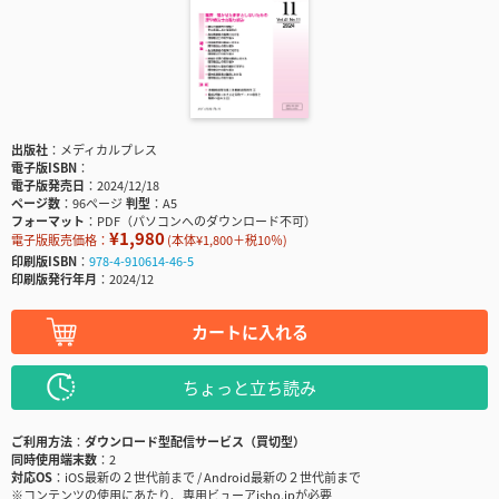
出版社
メディカルプレス
電子版ISBN
電子版発売日
2024/12/18
ページ数
96ページ
判型
A5
フォーマット
PDF（パソコンへのダウンロード不可）
¥1,980
電子版販売価格：
(本体¥1,800＋税10％)
印刷版ISBN
978-4-910614-46-5
印刷版発行年月
2024/12
カートに入れる
ちょっと立ち読み
ご利用方法
ダウンロード型配信サービス（買切型）
同時使用端末数
2
対応OS
iOS最新の２世代前まで / Android最新の２世代前まで
※コンテンツの使用にあたり、専用ビューアisho.jpが必要