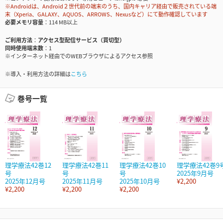
※Androidは、Android２世代前の端末のうち、国内キャリア経由で販売されている端
末（Xperia、GALAXY、AQUOS、ARROWS、Nexusなど）にて動作確認しています
必要メモリ容量
114 MB以上
ご利用方法
アクセス型配信サービス（買切型）
同時使用端末数
1
※インターネット経由でのWEBブラウザによるアクセス参照
※導入・利用方法の詳細は
こちら
巻号一覧
理学療法42巻12
理学療法42巻11
理学療法42巻10
理学療法42巻9
号
号
号
2025年9月号
2025年12月号
2025年11月号
2025年10月号
¥2,200
¥2,200
¥2,200
¥2,200