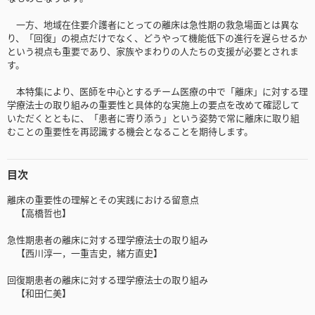
一方、地域在住要介護者にとっての離床は急性期の救急場面とは異な
り、「回復」の視点だけでなく、どうやって機能低下の進行を遅らせるか
という視点も重要であり、家族やまわりの人たちの支援が必要とされま
す。
本特集により、医師を中心とするチーム医療の中で「離床」に対する理
学療法士の取り組みの重要性と具体的な実施上の要点を改めて確認して
いただくとともに、「患者に寄り添う」という姿勢で常に離床に取り組
むことの重要性を再認識する機会となることを期待します。
目次
離床の重要性の理解とその実践における留意点
【高橋哲也】
急性期患者の離床に対する理学療法士の取り組み
【西川淳一，一重吉史，緒方直史】
回復期患者の離床に対する理学療法士の取り組み
【和田仁美】