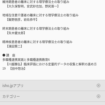
維持期患者の離床に対する理学療法士の取り組み
【大久保智明，安武紗也加，野尻晋一】
地域在住要介護者の離床に対する理学療法士の取り組み
【飯野朋彦，岩佐恭平】
終末期患者の離床に対する理学療法士の取り組み
【矢木健太郎】
精神疾患患者の離床に対する理学療法士の取り組み
【濱田賢二】
● 講 座
多職種連携実践と多職種連携教育6
【川越雅弘】臨床評価における定量的データの収集と解釈の進め方
19 【田中惣治】
isho.jpアプリ
カテゴリー