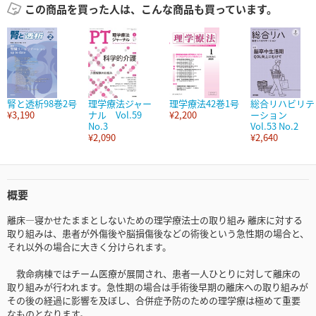
この商品を買った人は、こんな商品も買っています。
腎と透析98巻2号
理学療法ジャー
理学療法42巻1号
総合リハビリテ
¥3,190
ナル Vol.59
¥2,200
ーション
No.3
Vol.53 No.2
¥2,090
¥2,640
概要
離床―寝かせたままとしないための理学療法士の取り組み 離床に対する
取り組みは、患者が外傷後や脳損傷後などの術後という急性期の場合と、
それ以外の場合に大きく分けられます。
救命病棟ではチーム医療が展開され、患者一人ひとりに対して離床の
取り組みが行われます。急性期の場合は手術後早期の離床への取り組みが
その後の経過に影響を及ぼし、合併症予防のための理学療は極めて重要
なものとなります。