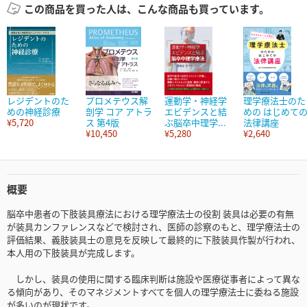
この商品を買った人は、こんな商品も買っています。
レジデントのた
プロメテウス解
運動学・神経学
理学療法士のた
めの神経診療
剖学 コア アトラ
エビデンスと結
めの はじめて
¥5,720
ス 第4版
ぶ脳卒中理学...
法律講座
¥10,450
¥5,280
¥2,640
概要
脳卒中患者の下肢装具療法における理学療法士の役割 装具は必要の有無
が装具カンファレンスなどで検討され、医師の診察のもと、理学療法士の
評価結果、義肢装具士の意見を反映して最終的に下肢装具作製が行われ、
本人用の下肢装具が完成します。
しかし、装具の使用に関する臨床判断は施設や医療従事者によって異な
る傾向があり、そのマネジメントすべてを個人の理学療法士に委ねる施設
が多いのが現状です。