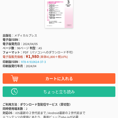
出版社
メディカルプレス
電子版ISBN
電子版発売日
2024/04/05
ページ数
96ページ
判型
A5
フォーマット
PDF（パソコンへのダウンロード不可）
¥1,980
電子版販売価格：
(本体¥1,800＋税10％)
印刷版ISBN
978-4-910614-37-3
印刷版発行年月
2024/04
カートに入れる
ちょっと立ち読み
ご利用方法
ダウンロード型配信サービス（買切型）
同時使用端末数
2
対応OS
iOS最新の２世代前まで / Android最新の２世代前まで
※コンテンツの使用にあたり、専用ビューアisho.jpが必要