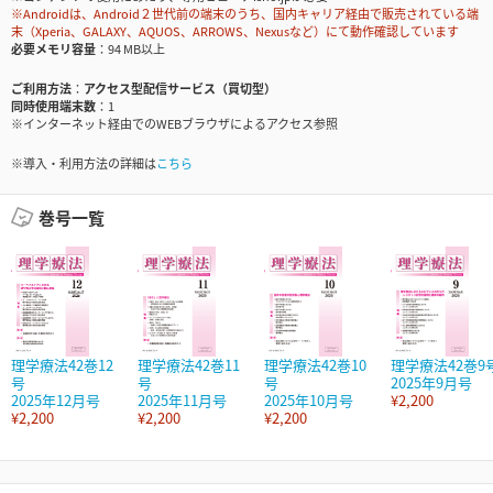
※Androidは、Android２世代前の端末のうち、国内キャリア経由で販売されている端
末（Xperia、GALAXY、AQUOS、ARROWS、Nexusなど）にて動作確認しています
必要メモリ容量
94 MB以上
ご利用方法
アクセス型配信サービス（買切型）
同時使用端末数
1
※インターネット経由でのWEBブラウザによるアクセス参照
※導入・利用方法の詳細は
こちら
巻号一覧
理学療法42巻12
理学療法42巻11
理学療法42巻10
理学療法42巻9
号
号
号
2025年9月号
2025年12月号
2025年11月号
2025年10月号
¥2,200
¥2,200
¥2,200
¥2,200