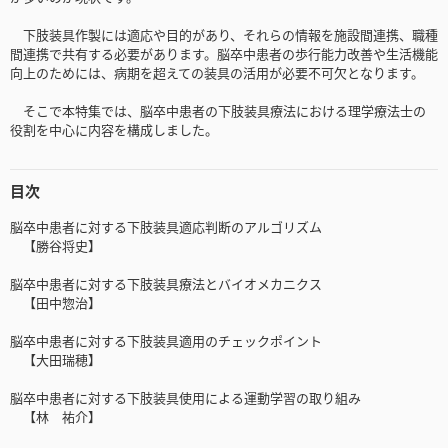
下肢装具作製には適応や目的があり、それらの情報を施設間連携、職種
間連携で共有する必要があります。脳卒中患者の歩行能力改善や生活機能
向上のためには、病期を超えての装具の活用が必要不可欠となります。
そこで本特集では、脳卒中患者の下肢装具療法における理学療法士の
役割を中心に内容を構成しました。
目次
脳卒中患者に対する下肢装具適応判断のアルゴリズム
【勝谷将史】
脳卒中患者に対する下肢装具療法とバイオメカニクス
【田中惣治】
脳卒中患者に対する下肢装具適用のチェックポイント
【大田瑞穂】
脳卒中患者に対する下肢装具使用による運動学習の取り組み
【林 祐介】