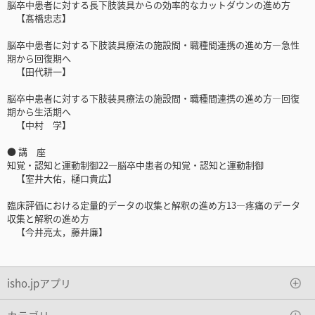
脳卒中患者に対する長下肢装具からの効率的なカットダウンの進め方
【髙橋忠志】
脳卒中患者に対する下肢装具療法の施設間・職種間連携の進め方―急性
期から回復期へ
【田代耕一】
脳卒中患者に対する下肢装具療法の施設間・職種間連携の進め方―回復
期から生活期へ
【中村 学】
● 講 座
知覚・認知と運動制御22―脳卒中患者の知覚・認知と運動制御
【室井大佑，樋口貴広】
臨床評価における定量的データの収集と解釈の進め方13―疼痛のデータ
収集と解釈の進め方
【今井亮太，藤井廉】
isho.jpアプリ