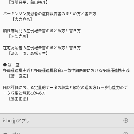
【野崎晋平，亀山裕斗】
パーキンソン病患者の症例報告書のまとめ方と書き方
【大力真吾】
脳性麻痺児の症例報告書のまとめ方と書き方
【阿部光司】
在宅高齢者の症例報告書のまとめ方と書き方
【深沢 周，高橋大生】
● 講 座
多職種連携実践と多職種連携教育2―急性期医療における多職種連携実践
【薄 直宏】
臨床評価における定量的データの収集と解釈の進め方17―歩行能力のデ
ータ収集と解釈の進め方
【脇田正徳】
isho.jpアプリ