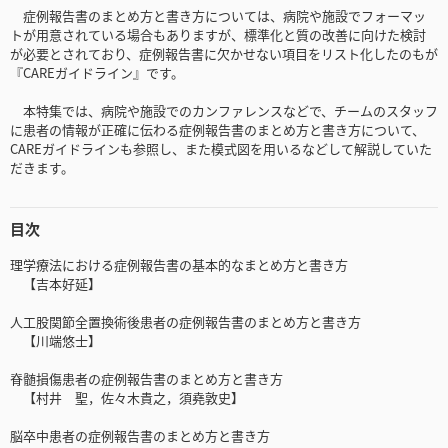
症例報告書のまとめ方と書き方については、病院や施設でフォーマッ
トが用意されている場合もありますが、標準化と質の改善に向けた検討
が必要とされており、症例報告書に欠かせない項目をリスト化したのもが
『CAREガイドライン』です。
本特集では、病院や施設でのカンファレンスなどで、チームのスタッフ
に患者の情報が正確に伝わる症例報告書のまとめ方と書き方について、
CAREガイドラインも参照し、また模式図を用いるなどして解説していた
だきます。
目次
理学療法における症例報告書の基本的なまとめ方と書き方
【吉本好延】
人工股関節全置換術後患者の症例報告書のまとめ方と書き方
【川端悠士】
脊髄損傷患者の症例報告書のまとめ方と書き方
【村井 聖，佐々木貴之，須堯敦史】
脳卒中患者の症例報告書のまとめ方と書き方