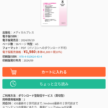
出版社
メディカルプレス
電子版ISBN
電子版発売日
2024/09/19
ページ数
96ページ
判型
A5
フォーマット
PDF（パソコンへのダウンロード不可）
¥1,980
電子版販売価格：
(本体¥1,800＋税10％)
印刷版ISBN
978-4-910614-43-4
印刷版発行年月
2024/09
カートに入れる
ちょっと立ち読み
ご利用方法
ダウンロード型配信サービス（買切型）
同時使用端末数
2
対応OS
iOS最新の２世代前まで / Android最新の２世代前まで
※コンテンツの使用にあたり、専用ビューアisho.jpが必要