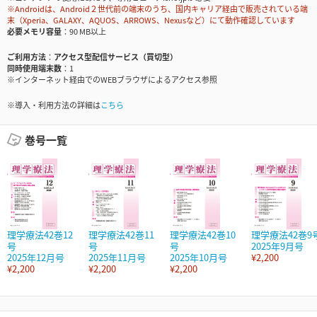
※Androidは、Android２世代前の端末のうち、国内キャリア経由で販売されている端
末（Xperia、GALAXY、AQUOS、ARROWS、Nexusなど）にて動作確認しています
必要メモリ容量
90 MB以上
ご利用方法
アクセス型配信サービス（買切型）
同時使用端末数
1
※インターネット経由でのWEBブラウザによるアクセス参照
※導入・利用方法の詳細は
こちら
巻号一覧
理学療法42巻12
理学療法42巻11
理学療法42巻10
理学療法42巻9
号
号
号
2025年9月号
2025年12月号
2025年11月号
2025年10月号
¥2,200
¥2,200
¥2,200
¥2,200