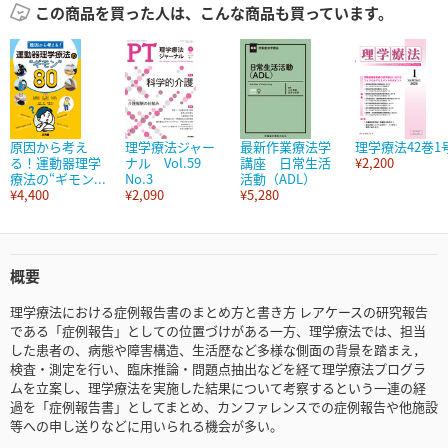
この商品を買った人は、こんな商品も買っています。
原因から考え
理学療法ジャー
最新作業療法学
理学療法42巻1
る！運動器理学
ナル Vol.59
講座 日常生活
¥2,200
療法の“ギモン...
No.3
活動（ADL）
¥4,400
¥2,090
¥5,280
概要
理学療法における症例報告書のまとめ方と書き方 レアケースの研究報告
である「症例報告」としての位置づけがある一方、理学療法では、担当
した患者の、病態や障害構造、生活歴など多様な側面の背景を踏まえ，
検査・測定を行い、臨床推論・問題点抽出などを経て理学療法プログラ
ムを立案し、理学療法を実施した結果について考察するという一連の経
過を「症例報告書」としてまとめ、カンファレンスでの症例報告や他施設
等への申し送りなどに用いられる機会が多い。