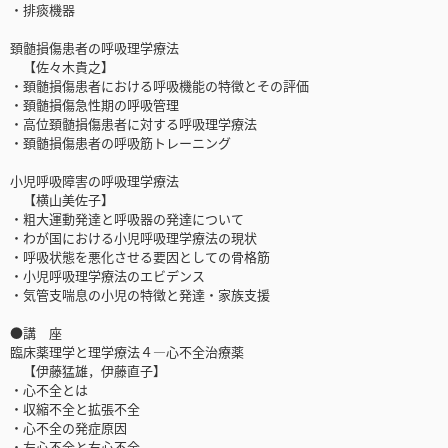
・排痰機器
頚髄損傷患者の呼吸理学療法
【佐々木貴之】
・頚髄損傷患者における呼吸機能の特徴とその評価
・頚髄損傷急性期の呼吸管理
・高位頚髄損傷患者に対する呼吸理学療法
・頚髄損傷患者の呼吸筋トレーニング
小児呼吸障害の呼吸理学療法
【横山美佐子】
・粗大運動発達と呼吸器の発達について
・わが国における小児呼吸理学療法の現状
・呼吸状態を悪化させる要因としての骨格筋
・小児呼吸理学療法のエビデンス
・気管支喘息の小児の特徴と発達・家族支援
●講 座
臨床薬理学と理学療法４―心不全治療薬
【伊藤猛雄，伊藤直子】
・心不全とは
・収縮不全と拡張不全
・心不全の発症原因
・左心不全と右心不全