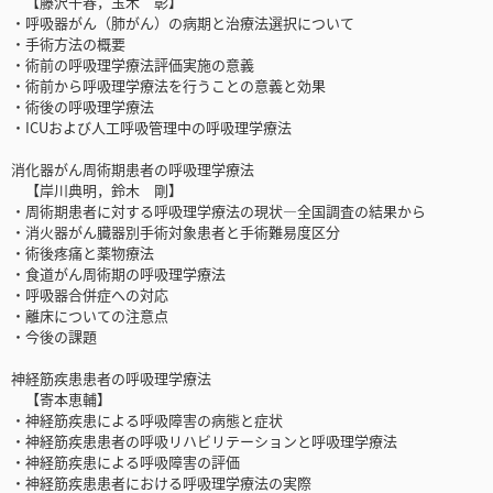
【藤沢千春，玉木 彰】
・呼吸器がん（肺がん）の病期と治療法選択について
・手術方法の概要
・術前の呼吸理学療法評価実施の意義
・術前から呼吸理学療法を行うことの意義と効果
・術後の呼吸理学療法
・ICUおよび人工呼吸管理中の呼吸理学療法
消化器がん周術期患者の呼吸理学療法
【岸川典明，鈴木 剛】
・周術期患者に対する呼吸理学療法の現状―全国調査の結果から
・消火器がん臓器別手術対象患者と手術難易度区分
・術後疼痛と薬物療法
・食道がん周術期の呼吸理学療法
・呼吸器合併症への対応
・離床についての注意点
・今後の課題
神経筋疾患患者の呼吸理学療法
【寄本恵輔】
・神経筋疾患による呼吸障害の病態と症状
・神経筋疾患患者の呼吸リハビリテーションと呼吸理学療法
・神経筋疾患による呼吸障害の評価
・神経筋疾患患者における呼吸理学療法の実際