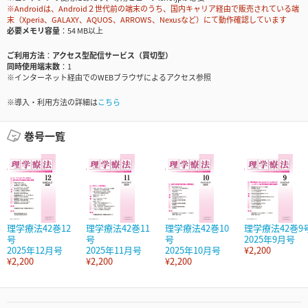
※Androidは、Android２世代前の端末のうち、国内キャリア経由で販売されている端
末（Xperia、GALAXY、AQUOS、ARROWS、Nexusなど）にて動作確認しています
必要メモリ容量
54 MB以上
ご利用方法
アクセス型配信サービス（買切型）
同時使用端末数
1
※インターネット経由でのWEBブラウザによるアクセス参照
※導入・利用方法の詳細は
こちら
巻号一覧
理学療法42巻12
理学療法42巻11
理学療法42巻10
理学療法42巻9
号
号
号
2025年9月号
2025年12月号
2025年11月号
2025年10月号
¥2,200
¥2,200
¥2,200
¥2,200