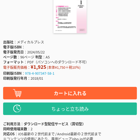
出版社
メディカルプレス
電子版ISBN
電子版発売日
2024/05/22
ページ数
96ページ
判型
A5
フォーマット
PDF（パソコンへのダウンロード不可）
¥1,925
電子版販売価格：
(本体¥1,750＋税10％)
印刷版ISBN
978-4-907347-58-1
印刷版発行年月
2018/01
カートに入れる
ちょっと立ち読み
ご利用方法
ダウンロード型配信サービス（買切型）
同時使用端末数
2
対応OS
iOS最新の２世代前まで / Android最新の２世代前まで
※コンテンツの使用にあたり、専用ビューアisho.jpが必要