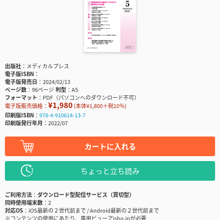
出版社
メディカルプレス
電子版ISBN
電子版発売日
2024/02/13
ページ数
96ページ
判型
A5
フォーマット
PDF（パソコンへのダウンロード不可）
¥1,980
電子版販売価格：
(本体¥1,800＋税10％)
印刷版ISBN
978-4-910614-13-7
印刷版発行年月
2022/07
カートに入れる
ちょっと立ち読み
ご利用方法
ダウンロード型配信サービス（買切型）
同時使用端末数
2
対応OS
iOS最新の２世代前まで / Android最新の２世代前まで
※コンテンツの使用にあたり、専用ビューアisho.jpが必要