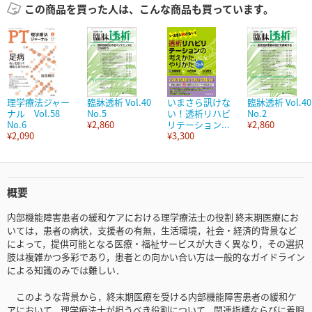
この商品を買った人は、こんな商品も買っています。
理学療法ジャー
臨牀透析 Vol.40
いまさら訊けな
臨牀透析 Vol.40
ナル Vol.58
No.5
い！透析リハビ
No.2
No.6
¥2,860
リテーション...
¥2,860
¥2,090
¥3,300
概要
内部機能障害患者の緩和ケアにおける理学療法士の役割 終末期医療にお
いては，患者の病状，支援者の有無，生活環境，社会・経済的背景など
によって，提供可能となる医療・福祉サービスが大きく異なり，その選択
肢は複雑かつ多彩であり，患者との向かい合い方は一般的なガイドライン
による知識のみでは難しい．
このような背景から，終末期医療を受ける内部機能障害患者の緩和ケ
アにおいて，理学療法士が担うべき役割について，関連指標ならびに着眼