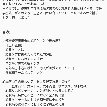
点を整理することが必要であり，
本特集では，終末期内部機能障害患者のQOLを最大限に維持する上で理
学療法士がどのように患者と向かい合っていくことができるかを論ずるこ
とを目的としました．
目次
内部機能障害患者の緩和ケアと今後の展望
【上月正博】
・緩和ケアとは
・緩和ケア提供のための包括的評価
・緩和ケアにおける意思決定
・内部障害患者の緩和ケア
・内部障害患者に緩和ケア導入が困難であった理由
・多職種チームビルディング
心臓病患者の緩和ケアにおける理学療法士の役割
【笠原酉介，井澤和大，武市尚也，根本慎司，鈴木規雄】
・心臓リハビリテーションと緩和ケアの接点と相違
・心臓病（特に心不全）における全人的苦痛
・緩和ケアチームにおける理学療法士の役割
・心臓病の緩和ケアにおける理学療法の実践