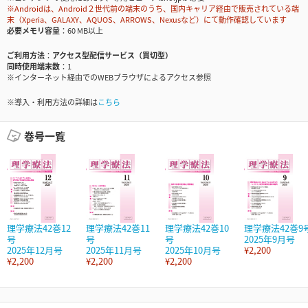
※Androidは、Android２世代前の端末のうち、国内キャリア経由で販売されている端
末（Xperia、GALAXY、AQUOS、ARROWS、Nexusなど）にて動作確認しています
必要メモリ容量
60 MB以上
ご利用方法
アクセス型配信サービス（買切型）
同時使用端末数
1
※インターネット経由でのWEBブラウザによるアクセス参照
※導入・利用方法の詳細は
こちら
巻号一覧
理学療法42巻12
理学療法42巻11
理学療法42巻10
理学療法42巻9
号
号
号
2025年9月号
2025年12月号
2025年11月号
2025年10月号
¥2,200
¥2,200
¥2,200
¥2,200