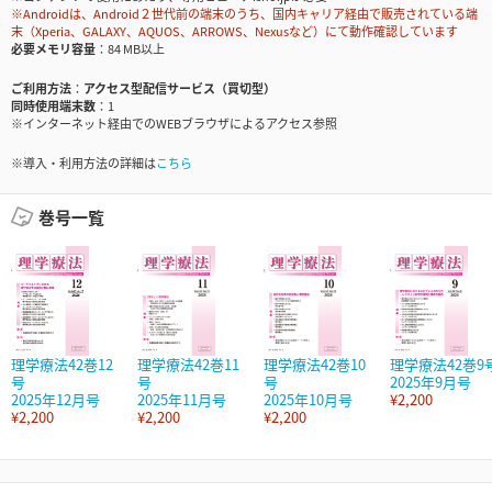
※Androidは、Android２世代前の端末のうち、国内キャリア経由で販売されている端
末（Xperia、GALAXY、AQUOS、ARROWS、Nexusなど）にて動作確認しています
必要メモリ容量
84 MB以上
ご利用方法
アクセス型配信サービス（買切型）
同時使用端末数
1
※インターネット経由でのWEBブラウザによるアクセス参照
※導入・利用方法の詳細は
こちら
巻号一覧
理学療法42巻12
理学療法42巻11
理学療法42巻10
理学療法42巻9
号
号
号
2025年9月号
2025年12月号
2025年11月号
2025年10月号
¥2,200
¥2,200
¥2,200
¥2,200