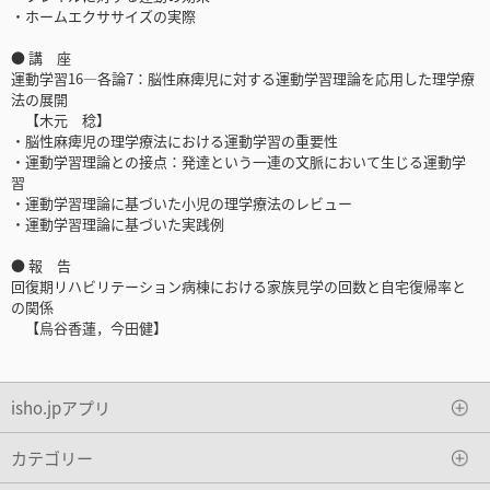
・ホームエクササイズの実際
● 講 座
運動学習16―各論7：脳性麻痺児に対する運動学習理論を応用した理学療
法の展開
【木元 稔】
・脳性麻痺児の理学療法における運動学習の重要性
・運動学習理論との接点：発達という一連の文脈において生じる運動学
習
・運動学習理論に基づいた小児の理学療法のレビュー
・運動学習理論に基づいた実践例
● 報 告
回復期リハビリテーション病棟における家族見学の回数と自宅復帰率と
の関係
【烏谷香蓮，今田健】
isho.jpアプリ
カテゴリー