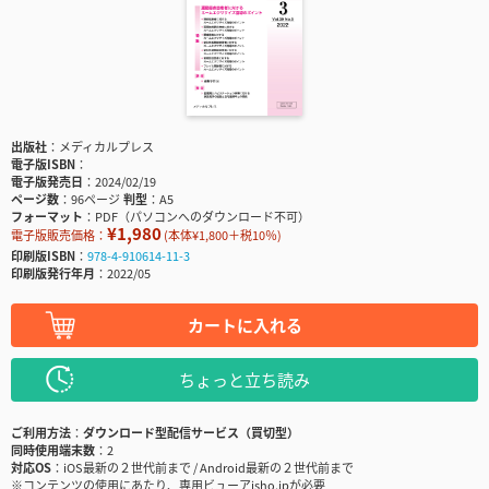
出版社
メディカルプレス
電子版ISBN
電子版発売日
2024/02/19
ページ数
96ページ
判型
A5
フォーマット
PDF（パソコンへのダウンロード不可）
¥1,980
電子版販売価格：
(本体¥1,800＋税10％)
印刷版ISBN
978-4-910614-11-3
印刷版発行年月
2022/05
カートに入れる
ちょっと立ち読み
ご利用方法
ダウンロード型配信サービス（買切型）
同時使用端末数
2
対応OS
iOS最新の２世代前まで / Android最新の２世代前まで
※コンテンツの使用にあたり、専用ビューアisho.jpが必要