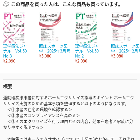
この商品を買った人は、こんな商品も買っています。
理学療法ジャー
臨床スポーツ医
理学療法ジャー
臨床スポーツ医
ナル Vol.59
学 2025年3月号
ナル Vol.59
学 2025年2月
No.3
¥3,080
No.2
¥3,080
¥2,090
¥2,090
概要
運動器疾患患者に対するホームエクササイズ指導のポイント ホームエク
ササイズ実施のための基本事項を整理すると以下のようになります。
＜①患者の在宅の環境を確認する＞
＜②患者のコンプライアンスを高める＞
＜③そのエクササイズを行う理由とその内容，効果を患者と家族に分
かりやすく説明する＞
本特集ではホームエクササイズについて上記の3点に沿って、それぞれ