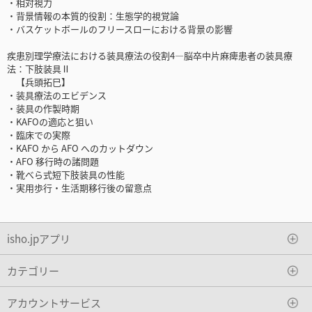
・相対視力
・背景情報の本質的役割：生態学的視覚論
・バスケットボールのフリースローにおける背景の影響
疾患別理学療法における装具療法の役割4―脳卒中片麻痺患者の装具療
法：下肢装具Ⅱ
【兵頭拓巳】
・装具療法のエビデンス
・装具の作製時期
・KAFOの適応と狙い
・臨床での実際
・KAFO から AFO へのカットダウン
・AFO 移行時の諸問題
・靴べら式短下肢装具の性能
・実用歩行・生活期移行後の留意点
isho.jpアプリ
カテゴリー
アカウントサービス