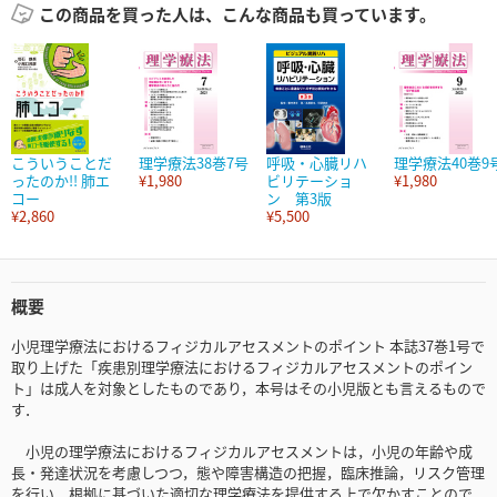
この商品を買った人は、こんな商品も買っています。
こういうことだ
理学療法38巻7号
呼吸・心臓リハ
理学療法40巻9
ったのか!! 肺エ
¥1,980
ビリテーショ
¥1,980
コー
ン 第3版
¥2,860
¥5,500
概要
小児理学療法におけるフィジカルアセスメントのポイント 本誌37巻1号で
取り上げた「疾患別理学療法におけるフィジカルアセスメントのポイン
ト」は成人を対象としたものであり，本号はその小児版とも言えるもので
す．
小児の理学療法におけるフィジカルアセスメントは，小児の年齢や成
長・発達状況を考慮しつつ，態や障害構造の把握，臨床推論，リスク管理
を行い，根拠に基づいた適切な理学療法を提供する上で欠かすことので