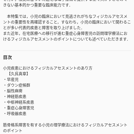
きない基本的かつ重要な臨床能力です．
本特集では，小児の臨床において見逃されがちなフィジカルアセスメ
ントの重要性を再確認すること，すなわち，小児の臨床において関わるこ
とが多い代表的疾患と障害を取り上げました．
また近年，在宅医療への移行が進む重症心身障害児の訪問理学療法にお
けるフィジカルアセスメントのポイントについても述べていただきます．
目次
小児疾患におけるフィジカルアセスメントのあり方
【久呉真章】
・早産児
・ダウン症候群
・脳性麻痺
・神経筋疾患
・中枢神経系疾患
・重症心身障害児
・呼吸器疾患
筋骨格系障害を有する小児の理学療法におけるフィジカルアセスメント
のポイント