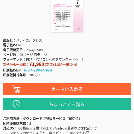
出版社
メディカルプレス
電子版ISBN
電子版発売日
2024/02/09
ページ数
96ページ
判型
A5
フォーマット
PDF（パソコンへのダウンロード不可）
¥1,980
電子版販売価格：
(本体¥1,800＋税10％)
印刷版ISBN
978-4-910614-16-8
印刷版発行年月
2022/09
カートに入れる
ちょっと立ち読み
ご利用方法
ダウンロード型配信サービス（買切型）
同時使用端末数
2
対応OS
iOS最新の２世代前まで / Android最新の２世代前まで
※コンテンツの使用にあたり、専用ビューアisho.jpが必要