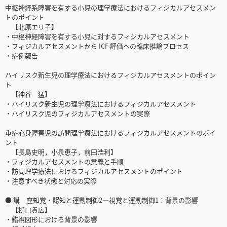
中枢神経系障害を有する小児の理学療法におけるフィジカルアセスメン
トのポイント
【北原エリ子】
・中枢神経障害を有する小児に対するフィジカルアセスメント
・フィジカルアセスメントから ICF 評価への臨床推論プロセス
・症例報告
ハイリスク新生児の理学療法におけるフィジカルアセスメントのポイン
ト
【神谷 猛】
・ハイリスク新生児の理学療法におけるフィジカルアセスメント
・ハイリスク児のフィジカルアセスメントの実際
重症心身障害児の訪問理学療法におけるフィジカルアセスメントのポイ
ント
【長島史明，小泉恵子，前田浩利】
・フィジカルアセスメントの意義と手順
・訪問理学療法におけるフィジカルアセスメントのポイント
・注意すべき状態と対応の実際
● 講 座知覚・認知と運動制御2―視覚と運動制御1：背景の影響
【樋口貴広】
・錯視図形における背景の影響