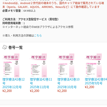
※Androidは、Android２世代前の端末のうち、国内キャリア経由で販売されている端
末（Xperia、GALAXY、AQUOS、ARROWS、Nexusなど）にて動作確認しています
必要メモリ容量
64 MB以上
ご利用方法
アクセス型配信サービス（買切型）
同時使用端末数
1
※インターネット経由でのWEBブラウザによるアクセス参照
※導入・利用方法の詳細は
こちら
巻号一覧
理学療法42巻12
理学療法42巻11
理学療法42巻10
理学療法42巻9
号
号
号
2025年9月号
2025年12月号
2025年11月号
2025年10月号
¥2,200
¥2,200
¥2,200
¥2,200