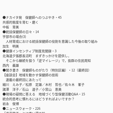
●ナカイタ発 保健師へのつぶやき・45
共感的態度を育む・磨く
中板 育美
●統括保健師の日々・14
宇部市の場合(3)
人材育成における統括保健師の役割を意識した今後の取り組み
加生 明美
●健康インセンティブ制度見聞録・3
北海道夕張郡長沼町 まずきっかけを提供し，
そこから継続を狙う「逆マイレージ」で，抜群の住民周知
西内 義雄
●聞き書き 保健師ものがたり（特別区編）・12（最終回）
【座談会】地域を動かす保健師の技術
連載の最終回にあたって
細川 えみ子／松原 定雄／木村 哲也／佐々木 峯子
諸澤 洋子／石山 道子／小宮山 恵美
●現場の疑問に答える 地域づくり型保健活動Q&A・15
統合的思考に慣れるにはどうすればよいですか？
岩永 俊博
●ニュースウォーク・226