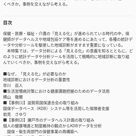
くべきか，事例を交えながら考える。
目次
保健・医療・福祉・介護の「見える化」が進められている時代の中，保
健師がデータヘルスや地域包括ケア等を進めるにあたって，各種の統計デ
ータや分析ツールを駆使した地域診断がますます重要になっている。
本特集では，データ分析による「見える化」の意義を知るとともに，ど
のように統計データや分析ツールを活用して戦略的に地域診断に取り組
んでいくべきか，事例を交えながら考える。
■なぜ，「見える化」が必要なのか
地域診断におけるデータ分析の重要性
早川 岳人
■生活習慣病対策における健康課題把握のためのデータ活用
横山 徹爾
■【事例(1)】滋賀県国保連合会の取り組み
国保データベース（KDB）システム等を活用した保険者支援
岩見 さゆり
■【事例(2)】瀬戸市のデータヘルス計画の取り組み
個人の健康増進と制度維持の観点からKDBデータを分析
国保・衛生両部門の保健事業の再構築へ