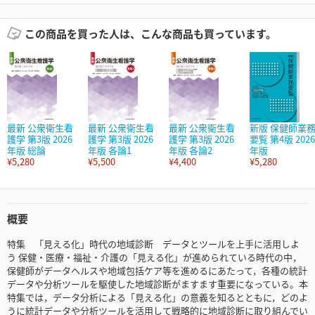
この商品を買った人は、こんな商品も買っています。
最新 公衆衛生看
最新 公衆衛生看
最新 公衆衛生看
新版 保健師業
護学 第3版 2026
護学 第3版 2026
護学 第3版 2026
要覧 第4版 2026
年版 総論
年版 各論1
年版 各論2
年版
¥5,280
¥5,500
¥4,400
¥5,280
概要
特集 「見える化」時代の地域診断 データとツールを上手に活用しよ
う 保健・医療・福祉・介護の「見える化」が進められている時代の中，
保健師がデータヘルスや地域包括ケア等を進めるにあたって，各種の統計
データや分析ツールを駆使した地域診断がますます重要になっている。本
特集では，データ分析による「見える化」の意義を知るとともに，どのよ
うに統計データや分析ツールを活用して戦略的に地域診断に取り組んでい