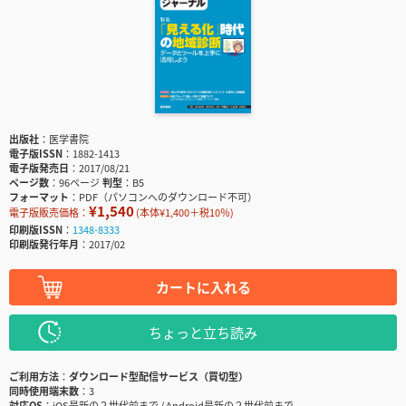
出版社
医学書院
電子版ISSN
1882-1413
電子版発売日
2017/08/21
ページ数
96ページ
判型
B5
フォーマット
PDF（パソコンへのダウンロード不可）
¥1,540
電子版販売価格：
(本体¥1,400＋税10％)
印刷版ISSN
1348-8333
印刷版発行年月
2017/02
カートに入れる
ちょっと立ち読み
ご利用方法
ダウンロード型配信サービス（買切型）
同時使用端末数
3
対応OS
iOS最新の２世代前まで / Android最新の２世代前まで