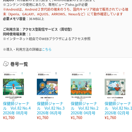
※コンテンツの使用にあたり、専用ビューアisho.jpが必要
※Androidは、Android２世代前の端末のうち、国内キャリア経由で販売されている端
末（Xperia、GALAXY、AQUOS、ARROWS、Nexusなど）にて動作確認しています
必要メモリ容量
36 MB以上
ご利用方法
アクセス型配信サービス（買切型）
同時使用端末数
1
※インターネット経由でのWEBブラウザによるアクセス参照
※導入・利用方法の詳細は
こちら
巻号一覧
保健師ジャーナ
保健師ジャーナ
保健師ジャーナ
保健師ジャーナ
ル Vol.82 No.4
ル Vol.82 No.3
ル Vol.82 No.2
ル Vol.82 No.
2026年 08月号
2026年 06月号
2026年 04月号
2026年 02月号
¥1,760
¥1,760
¥1,760
¥1,760