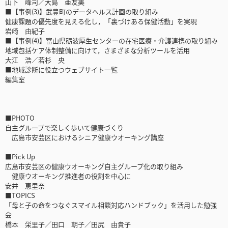
山下 峰司／大島 亜友美
■【事例(3)】武豊町のデータヘルス計画の取り組み
健康課題の優先度を見える化し，「裏づけある保健活動」を実現
岩崎 由紀子
■【事例(4)】富山県砺波厚生センターの在宅医療・介護連携の取り組み
地域包括ケア体制整備に向けて，さまざまな分析ツールを活用
大江 浩／若杉 央
■地域診断に役立つウェブサイト一覧
編集室
■PHOTO
自主グループで楽しく歩いて健康づくり
広島市安芸区におけるシニア健康ウオーキング講座
■Pick Up
広島市安芸区の健康ウオーキング自主グループ化の取り組み
健康ウオーキング推進者の役割を中心に
安井 恵里奈
■TOPICS
「母と子の命をつなぐスマイル相談対応ハンドブック」を活用した勉強
会
橋本 栄里子／田口 朝子／田尻 由貴子