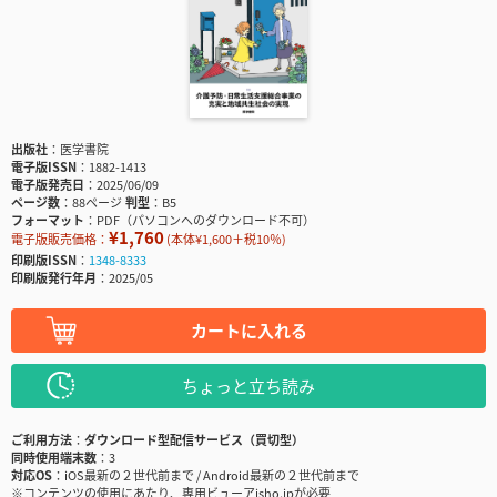
出版社
医学書院
電子版ISSN
1882-1413
電子版発売日
2025/06/09
ページ数
88ページ
判型
B5
フォーマット
PDF（パソコンへのダウンロード不可）
¥1,760
電子版販売価格：
(本体¥1,600＋税10％)
印刷版ISSN
1348-8333
印刷版発行年月
2025/05
カートに入れる
ちょっと立ち読み
ご利用方法
ダウンロード型配信サービス（買切型）
同時使用端末数
3
対応OS
iOS最新の２世代前まで / Android最新の２世代前まで
※コンテンツの使用にあたり、専用ビューアisho.jpが必要