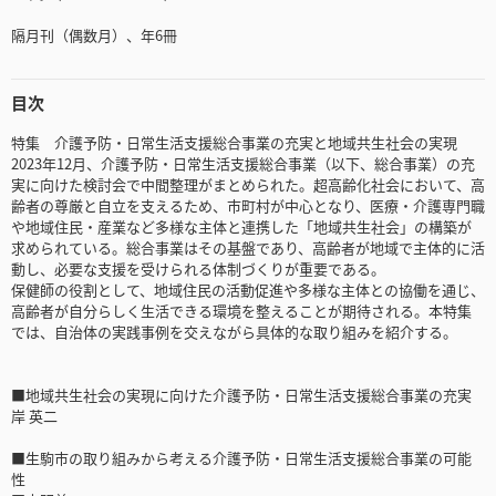
隔月刊（偶数月）、年6冊
目次
特集 介護予防・日常生活支援総合事業の充実と地域共生社会の実現
2023年12月、介護予防・日常生活支援総合事業（以下、総合事業）の充
実に向けた検討会で中間整理がまとめられた。超高齢化社会において、高
齢者の尊厳と自立を支えるため、市町村が中心となり、医療・介護専門職
や地域住民・産業など多様な主体と連携した「地域共生社会」の構築が
求められている。総合事業はその基盤であり、高齢者が地域で主体的に活
動し、必要な支援を受けられる体制づくりが重要である。
保健師の役割として、地域住民の活動促進や多様な主体との協働を通じ、
高齢者が自分らしく生活できる環境を整えることが期待される。本特集
では、自治体の実践事例を交えながら具体的な取り組みを紹介する。
■地域共生社会の実現に向けた介護予防・日常生活支援総合事業の充実
岸 英二
■生駒市の取り組みから考える介護予防・日常生活支援総合事業の可能
性