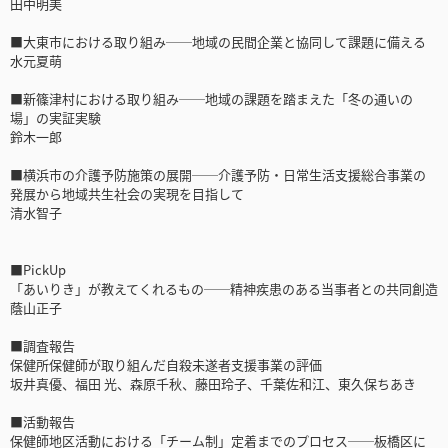
田中明美
■大東市における取り組み──地域の民間企業と協同して課題に備える
水元夏萌
■新篠津村における取り組み──地域の課題を踏まえた「冬の通いの
場」の実証実験
鈴木一郎
■横浜市の介護予防施策の展開──介護予防・日常生活支援総合事業の
発展から地域共生社会の実現を目指して
清水智子
■PickUp
「あいりき」が教えてくれるもの──精神疾患のある当事者との共同創造
蔭山正子
■調査報告
保健所保健師が取り組んだ自殺未遂者支援事業の評価
坂井真優、福田 光、森原千秋、藤田玲子、千葉佐和江、東久保ちあき
■活動報告
保健師地区活動における「チーム制」定着までのプロセス──板橋区に