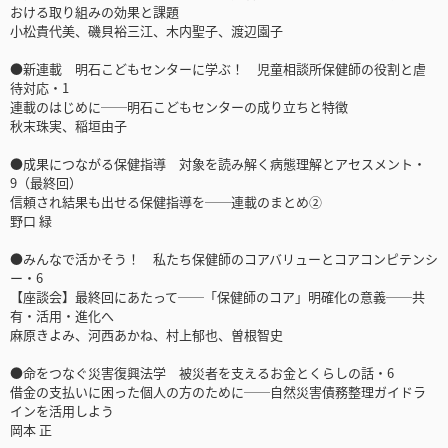
おける取り組みの効果と課題
小松貴代美、磯貝裕三江、木内聖子、渡辺園子
●新連載 明石こどもセンターに学ぶ！ 児童相談所保健師の役割と虐
待対応・1
連載のはじめに──明石こどもセンターの成り立ちと特徴
秋末珠実、稲垣由子
●成果につながる保健指導 対象を読み解く病態理解とアセスメント・
9（最終回）
信頼され結果も出せる保健指導を──連載のまとめ②
野口 緑
●みんなで活かそう！ 私たち保健師のコアバリューとコアコンピテンシ
ー・6
【座談会】最終回にあたって──「保健師のコア」明確化の意義──共
有・活用・進化へ
麻原きよみ、河西あかね、村上郁也、曽根智史
●命をつなぐ災害復興法学 被災者を支えるお金とくらしの話・6
借金の支払いに困った個人の方のために──自然災害債務整理ガイドラ
インを活用しよう
岡本 正