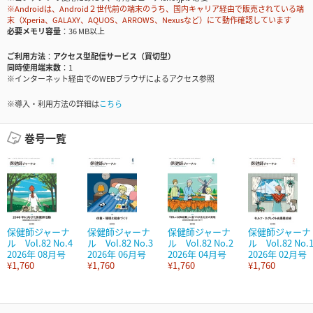
※Androidは、Android２世代前の端末のうち、国内キャリア経由で販売されている端
末（Xperia、GALAXY、AQUOS、ARROWS、Nexusなど）にて動作確認しています
必要メモリ容量
36 MB以上
ご利用方法
アクセス型配信サービス（買切型）
同時使用端末数
1
※インターネット経由でのWEBブラウザによるアクセス参照
※導入・利用方法の詳細は
こちら
巻号一覧
保健師ジャーナ
保健師ジャーナ
保健師ジャーナ
保健師ジャーナ
ル Vol.82 No.4
ル Vol.82 No.3
ル Vol.82 No.2
ル Vol.82 No.
2026年 08月号
2026年 06月号
2026年 04月号
2026年 02月号
¥1,760
¥1,760
¥1,760
¥1,760