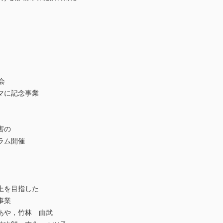
会
マに記念事業
害の
ラム開催
上を目指した
事業
あや，竹林 由武