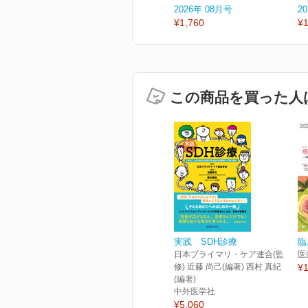
2026年 08月号
2
¥1,760
¥1
この商品を買った人
実践 SDH診療
臨
日本プライマリ・ケア連合(監
医
修) 近藤 尚己(編著) 西村 真紀
¥1
(編著)
中外医学社
¥5,060