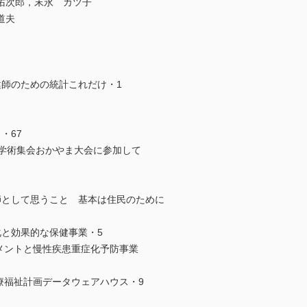
佑次郎，末永 カツ子
道夫
健師のための統計これだけ・1
・67
回学術集会おかやま大会に参加して
師として思うこと 基本は住民のために
化と効果的な保健事業・5
ジメントと慢性疾患重症化予防事業
療福祉計画データウェアハウス・9