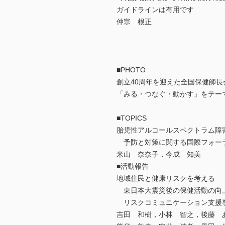
ガイドラインは有用です
仲宗 根正
■PHOTO
創立40周年を迎えた全国保健師長
「みる・つなぐ・動かす」をテー
■TOPICS
胎児性アルコールスペクトラム障
予防と対策に関する国際フォー
米山 奈奈子，今成 知美
■活動報告
地域住民と健康リスクを考える
東日本大震災後の保健活動の向
リスクコミュニケーション支援
吉田 和樹，小林 智之，後藤 