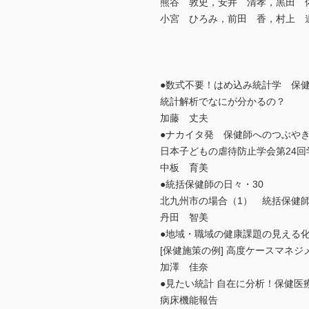
熊谷 敦史，安井 清孝，黒田 
小宮 ひろみ，前田 香，村上 
●数式不要！はめ込み統計学 保
統計解析でなにが分かるの？
加藤 丈夫
●ナカイタ発 保健師へのつぶやき
日本子どもの虐待防止学会第24
中板 育美
●統括保健師の日々・30
北九州市の場合（1） 統括保健
丹田 智美
●地域・職域の健康課題の見える
[保健施策の例] 高度ケースマネ
加澤 佳奈
●見たい統計 自在に分析！保健医
病床機能報告