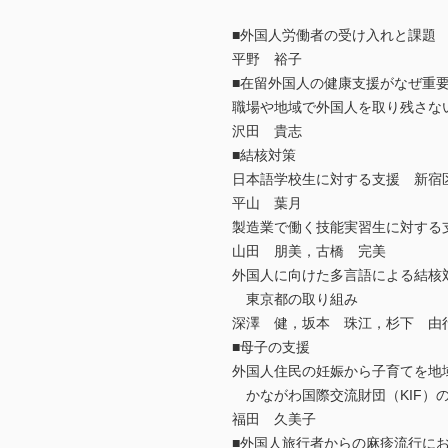
■外国人労働者の受け入れと課題
平野 裕子
■在留外国人の健康支援がなぜ重
職場や地域で外国人を取り残さな
沢田 貴志
■結核対策
日本語学校生に対する支援 新宿
平山 葉月
製造業で働く技能実習生に対する
山田 朋美，古橋 完美
外国人に向けた多言語による結核
東京都の取り組み
深澤 健，坂本 珠江，杉下 由
■母子の支援
外国人住民の妊娠から子育てを地
かながわ国際交流財団（KIF）
福田 久美子
■外国人旅行者からの麻疹流行に