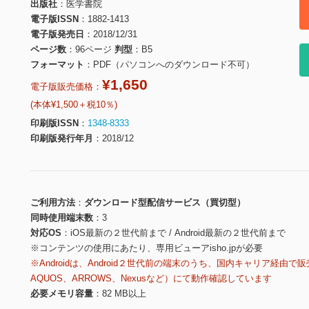
出版社
医学書院
電子版ISSN
1882-1413
電子版発売日
2018/12/31
ページ数
96ページ
判型
B5
フォーマット
PDF（パソコンへのダウンロード不可）
¥1,650
電子版販売価格：
(本体¥1,500＋税10％)
印刷版ISSN
1348-8333
印刷版発行年月
2018/12
ご利用方法
ダウンロード型配信サービス（買切型）
同時使用端末数
3
対応OS
iOS最新の２世代前まで / Android最新の２世代前まで
※コンテンツの使用にあたり、専用ビューアisho.jpが必要
※Androidは、Android２世代前の端末のうち、国内キャリア経由で販
AQUOS、ARROWS、Nexusなど）にて動作確認しています
必要メモリ容量
82 MB以上