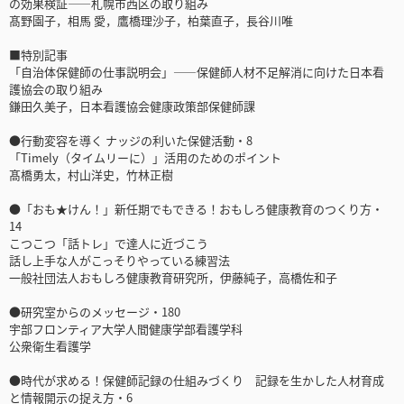
の効果検証――札幌市西区の取り組み
髙野園子，相馬 愛，鷹橋理沙子，柏葉直子，長谷川唯
■特別記事
「自治体保健師の仕事説明会」――保健師人材不足解消に向けた日本看
護協会の取り組み
鎌田久美子，日本看護協会健康政策部保健師課
●行動変容を導く ナッジの利いた保健活動・8
「Timely（タイムリーに）」活用のためのポイント
髙橋勇太，村山洋史，竹林正樹
●「おも★けん！」新任期でもできる！おもしろ健康教育のつくり方・
14
こつこつ「話トレ」で達人に近づこう
話し上手な人がこっそりやっている練習法
一般社団法人おもしろ健康教育研究所，伊藤純子，高橋佐和子
●研究室からのメッセージ・180
宇部フロンティア大学人間健康学部看護学科
公衆衛生看護学
●時代が求める！保健師記録の仕組みづくり 記録を生かした人材育成
と情報開示の捉え方・6