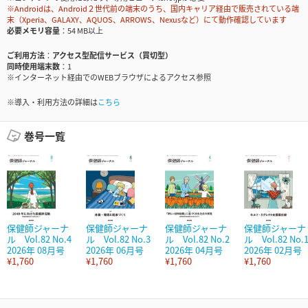
※Androidは、Android２世代前の端末のうち、国内キャリア経由で販売されている端
末（Xperia、GALAXY、AQUOS、ARROWS、Nexusなど）にて動作確認しています
必要メモリ容量
54 MB以上
ご利用方法
アクセス型配信サービス（買切型）
同時使用端末数
1
※インターネット経由でのWEBブラウザによるアクセス参照
※導入・利用方法の詳細は
こちら
巻号一覧
保健師ジャーナ
保健師ジャーナ
保健師ジャーナ
保健師ジャーナ
ル Vol.82 No.4
ル Vol.82 No.3
ル Vol.82 No.2
ル Vol.82 No.
2026年 08月号
2026年 06月号
2026年 04月号
2026年 02月号
¥1,760
¥1,760
¥1,760
¥1,760