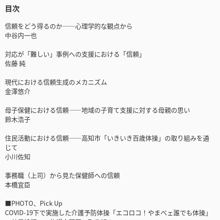
目次
信頼をどう得るのか――心理学的な観点から
中谷内一也
対応が「難しい」事例への支援における「信頼」
佐藤 純
現代における信頼生成のメカニズム
金澤悠介
母子保健における信頼――地域の子育て支援に対する母親の思い
鈴木浩子
住民活動における信頼――高知市「いきいき百歳体操」の取り組みを通
じて
小川佐知
事務職（上司）から見た保健師への信頼
本橋宜臣
■PHOTO、Pick Up
COVID-19下で実施した介護予防体操「エコロコ！やまべェ誰でも体操」