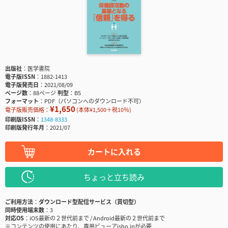
出版社
医学書院
電子版ISSN
1882-1413
電子版発売日
2021/08/09
ページ数
88ページ
判型
B5
フォーマット
PDF（パソコンへのダウンロード不可）
¥1,650
電子版販売価格：
(本体¥1,500＋税10％)
印刷版ISSN
1348-8333
印刷版発行年月
2021/07
カートに入れる
ちょっと立ち読み
ご利用方法
ダウンロード型配信サービス（買切型）
同時使用端末数
3
対応OS
iOS最新の２世代前まで / Android最新の２世代前まで
※コンテンツの使用にあたり、専用ビューアisho.jpが必要