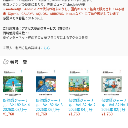
※コンテンツの使用にあたり、専用ビューアisho.jpが必要
※Androidは、Android２世代前の端末のうち、国内キャリア経由で販売されている端
末（Xperia、GALAXY、AQUOS、ARROWS、Nexusなど）にて動作確認しています
必要メモリ容量
34 MB以上
ご利用方法
アクセス型配信サービス（買切型）
同時使用端末数
1
※インターネット経由でのWEBブラウザによるアクセス参照
※導入・利用方法の詳細は
こちら
巻号一覧
保健師ジャーナ
保健師ジャーナ
保健師ジャーナ
保健師ジャーナ
ル Vol.82 No.4
ル Vol.82 No.3
ル Vol.82 No.2
ル Vol.82 No.
2026年 08月号
2026年 06月号
2026年 04月号
2026年 02月号
¥1,760
¥1,760
¥1,760
¥1,760