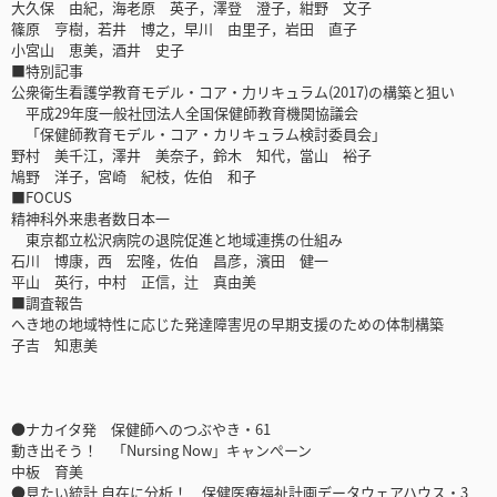
大久保 由紀，海老原 英子，澤登 澄子，紺野 文子
篠原 亨樹，若井 博之，早川 由里子，岩田 直子
小宮山 恵美，酒井 史子
■特別記事
公衆衛生看護学教育モデル・コア・力リキュラム(2017)の構築と狙い
平成29年度一般社団法人全国保健師教育機関協議会
「保健師教育モデル・コア・カリキュラム検討委員会」
野村 美千江，澤井 美奈子，鈴木 知代，當山 裕子
鳩野 洋子，宮崎 紀枝，佐伯 和子
■FOCUS
精神科外来患者数日本一
東京都立松沢病院の退院促進と地域連携の仕組み
石川 博康，西 宏隆，佐伯 昌彦，濱田 健一
平山 英行，中村 正信，辻 真由美
■調査報告
へき地の地域特性に応じた発達障害児の早期支援のための体制構築
子吉 知恵美
●ナカイタ発 保健師へのつぶやき・61
動き出そう！ 「Nursing Now」キャンぺーン
中板 育美
●見たい統計 自在に分析！ 保健医療福祉計画データウェアハウス・3