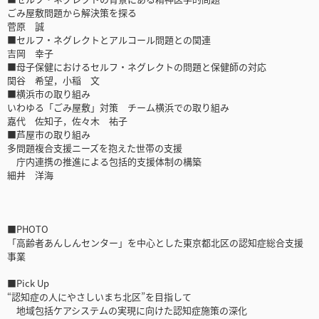
ごみ屋敷問題から解決策を探る
菅原 誠
■セルフ・ネグレクトとアルコール問題との関連
吉岡 幸子
■母子保健におけるセルフ・ネグレクトの問題と保健師の対応
関谷 希望，小稲 文
■横浜市の取り組み
いわゆる「ごみ屋敷」対策 チーム横浜での取り組み
嘉代 佐知子，佐々木 祐子
■芦屋市の取り組み
多問題複合支援ニーズを抱えた世帯の支援
庁内連携の推進による包括的支援体制の構築
細井 洋海
■PHOTO
「高齢者あんしんセンター」を中心とした東京都北区の認知症総合支援
事業
■Pick Up
“認知症の人にやさしいまち北区”を目指して
地域包括ケアシステムの実現に向けた認知症施策の深化