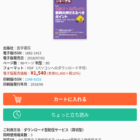
出版社
医学書院
電子版ISSN
1882-1413
電子版発売日
2018/07/02
ページ数
96ページ
判型
B5
フォーマット
PDF（パソコンへのダウンロード不可）
¥1,540
電子版販売価格：
(本体¥1,400＋税10％)
印刷版ISSN
1348-8333
印刷版発行年月
2018/06
カートに入れる
ちょっと立ち読み
ご利用方法
ダウンロード型配信サービス（買切型）
同時使用端末数
3
対応OS
iOS最新の２世代前まで / Android最新の２世代前まで