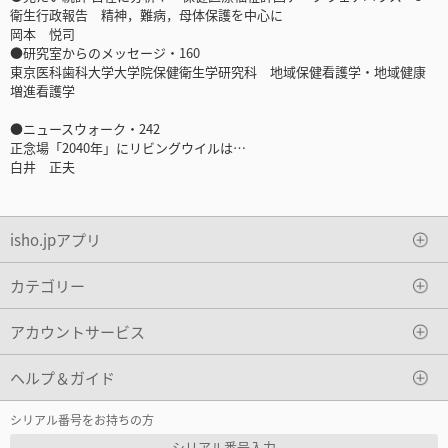
衛生行政報告 精神，難病，母体保護を中心に
岡本 悦司
●研究室からのメッセージ・160
東京医科歯科大学大学院保健衛生学研究科 地域保健看護学・地域健康
増進看護学
●ニュースウォーク・242
正念場「2040年」にリビングウイルは…
白井 正夫
isho.jpアプリ
カテゴリー
アカウントサービス
ヘルプ＆ガイド
シリアル番号をお持ちの方
シリアル番号入力