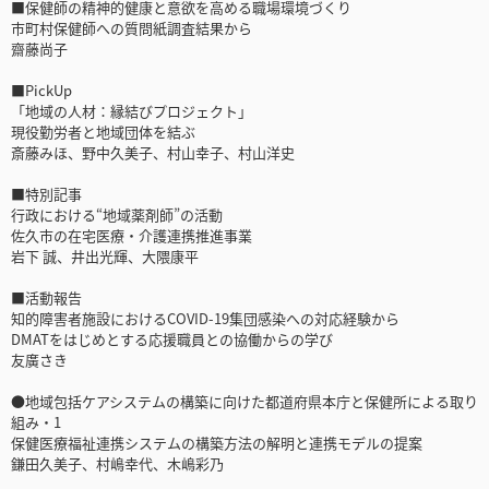
■保健師の精神的健康と意欲を高める職場環境づくり
市町村保健師への質問紙調査結果から
齋藤尚子
■PickUp
「地域の人材：縁結びプロジェクト」
現役勤労者と地域団体を結ぶ
斎藤みほ、野中久美子、村山幸子、村山洋史
■特別記事
行政における“地域薬剤師”の活動
佐久市の在宅医療・介護連携推進事業
岩下 誠、井出光輝、大隈康平
■活動報告
知的障害者施設におけるCOVID-19集団感染への対応経験から
DMATをはじめとする応援職員との協働からの学び
友廣さき
●地域包括ケアシステムの構築に向けた都道府県本庁と保健所による取り
組み・1
保健医療福祉連携システムの構築方法の解明と連携モデルの提案
鎌田久美子、村嶋幸代、木嶋彩乃