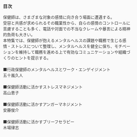
目次
保健師は、さまざまな対象の感情に向き合う場面に遭遇する。
受容と共感が求められるその職業性から、自らの感情のコントロールに
苦慮することも多く、電話や対面での不当なクレームや暴言による精神
的負荷も大きい。
本特集では、保健師が抱えるメンタルヘルスの課題や職務で生じる感
情・ストレスについて整理し、メンタルヘルスを健全に保ち、モチベー
ションを維持して職務を進める上で有効なコミュニケーションや組織づ
くりのヒントを提示する。
■行政保健師のメンタルヘルスとワーク・エンゲイジメント
五十嵐久人
■保健師活動に活かすストレスマネジメント
高山恵子
■保健師活動に活かすアンガーマネジメント
安藤俊介
■保健師活動に活かすブリーフセラピー
木場律志