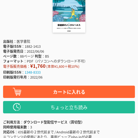
出版社
医学書院
電子版ISSN
1882-1413
電子版発売日
2022/06/06
ページ数
88ページ
判型
B5
フォーマット
PDF（パソコンへのダウンロード不可）
¥1,760
電子版販売価格：
(本体¥1,600＋税10％)
印刷版ISSN
1348-8333
印刷版発行年月
2022/06
カートに入れる
ちょっと立ち読み
ご利用方法
ダウンロード型配信サービス（買切型）
同時使用端末数
3
対応OS
iOS最新の２世代前まで / Android最新の２世代前まで
※コンテンツの使用にあたり、専用ビューアisho.jpが必要