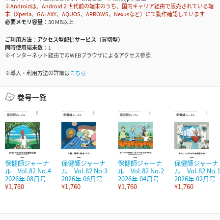
※Androidは、Android２世代前の端末のうち、国内キャリア経由で販売されている端
末（Xperia、GALAXY、AQUOS、ARROWS、Nexusなど）にて動作確認しています
必要メモリ容量
30 MB以上
ご利用方法
アクセス型配信サービス（買切型）
同時使用端末数
1
※インターネット経由でのWEBブラウザによるアクセス参照
※導入・利用方法の詳細は
こちら
巻号一覧
保健師ジャーナ
保健師ジャーナ
保健師ジャーナ
保健師ジャーナ
ル Vol.82 No.4
ル Vol.82 No.3
ル Vol.82 No.2
ル Vol.82 No.
2026年 08月号
2026年 06月号
2026年 04月号
2026年 02月号
¥1,760
¥1,760
¥1,760
¥1,760