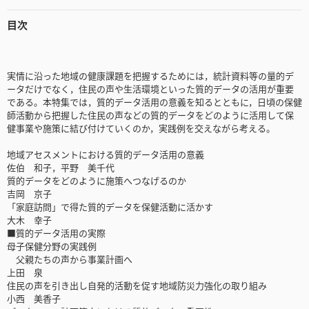
目次
実情に沿った地域の健康課題を把握するためには，統計資料等の量的デ
ータだけでなく，住民の声や生活環境といった質的データの活用が重要
である。本特集では，質的データ活用の意義を知るとともに，日頃の保健
師活動から把握した住民の声などの質的データをどのように活用して保
健事業や施策に結び付けていくのか，実践例を交えながら考える。
地域アセスメントにおける質的データ活用の意義
佐伯 和子，平野 美千代
質的データをどのように施策へつなげるのか
吉岡 京子
「家庭訪問」で得た質的データを保健活動に活かす
大木 幸子
■質的データ活用の実際
母子保健分野の実践例
父親たちの声から事業計画へ
上田 泉
住民の声を引き出し自発的活動を促す地域防災力強化の取り組み
小西 美香子