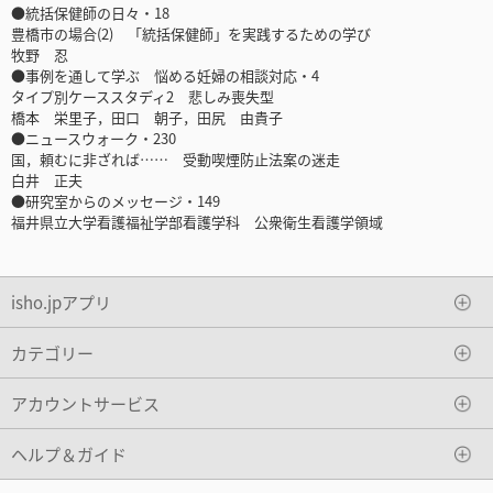
●統括保健師の日々・18
豊橋市の場合(2) 「統括保健師」を実践するための学び
牧野 忍
●事例を通して学ぶ 悩める妊婦の相談対応・4
タイプ別ケーススタディ2 悲しみ喪失型
橋本 栄里子，田口 朝子，田尻 由貴子
●ニュースウォーク・230
国，頼むに非ざれば…… 受動喫煙防止法案の迷走
白井 正夫
●研究室からのメッセージ・149
福井県立大学看護福祉学部看護学科 公衆衛生看護学領域
isho.jpアプリ
カテゴリー
アカウントサービス
ヘルプ＆ガイド