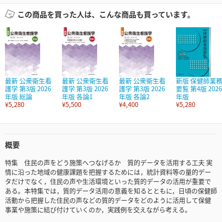
この商品を買った人は、こんな商品も買っています。
最新 公衆衛生看
最新 公衆衛生看
最新 公衆衛生看
新版 保健師業
護学 第3版 2026
護学 第3版 2026
護学 第3版 2026
要覧 第4版 2026
年版 総論
年版 各論1
年版 各論2
年版
¥5,280
¥5,500
¥4,400
¥5,280
概要
特集 住民の声をどう施策へつなげるか 質的データを活用する工夫 実
情に沿った地域の健康課題を把握するためには，統計資料等の量的デー
タだけでなく，住民の声や生活環境といった質的データの活用が重要で
ある。本特集では，質的データ活用の意義を知るとともに，日頃の保健師
活動から把握した住民の声などの質的データをどのように活用して保健
事業や施策に結び付けていくのか，実践例を交えながら考える。