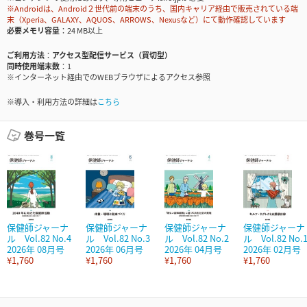
※Androidは、Android２世代前の端末のうち、国内キャリア経由で販売されている端
末（Xperia、GALAXY、AQUOS、ARROWS、Nexusなど）にて動作確認しています
必要メモリ容量
24 MB以上
ご利用方法
アクセス型配信サービス（買切型）
同時使用端末数
1
※インターネット経由でのWEBブラウザによるアクセス参照
※導入・利用方法の詳細は
こちら
巻号一覧
保健師ジャーナ
保健師ジャーナ
保健師ジャーナ
保健師ジャーナ
ル Vol.82 No.4
ル Vol.82 No.3
ル Vol.82 No.2
ル Vol.82 No.
2026年 08月号
2026年 06月号
2026年 04月号
2026年 02月号
¥1,760
¥1,760
¥1,760
¥1,760