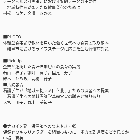
データヘルス計画策定における質的データの重要性
地域特性を踏まえた保健事業化のために
村松 照美，宮澤 さかえ
■PHOTO
体験型食事診断教材を用いた働く世代への食育の取り組み
岐阜市におけるライフステージに応じた生活習慣病対策
■Pick Up
企業と連携した青壮年期層への食育の実践
若山 桂子，細井 智子，里見 芳子
鈴木 ひろみ，高橋 育子
■活動報告
看護学生が「地域を捉える目を養う」ための演習への提案
看護学生への地域看護学基礎実習の試みと振り返り
大宮 朋子，丸山 美知子
●ナカイタ発 保健師へのつぶやき・49
保健師のキャリアラダーを組織のものに 能力の到達度をどう見るか
中板 育美