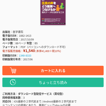
出版社
医学書院
電子版ISSN
1882-1413
電子版発売日
2017/10/09
ページ数
88ページ
判型
B5
フォーマット
PDF（パソコンへのダウンロード不可）
¥1,540
電子版販売価格：
(本体¥1,400＋税10％)
印刷版ISSN
1348-8333
印刷版発行年月
2017/06
カートに入れる
ちょっと立ち読み
ご利用方法
ダウンロード型配信サービス（買切型）
同時使用端末数
3
対応OS
iOS最新の２世代前まで / Android最新の２世代前まで
※コンテンツの使用にあたり、専用ビューアisho.jpが必要