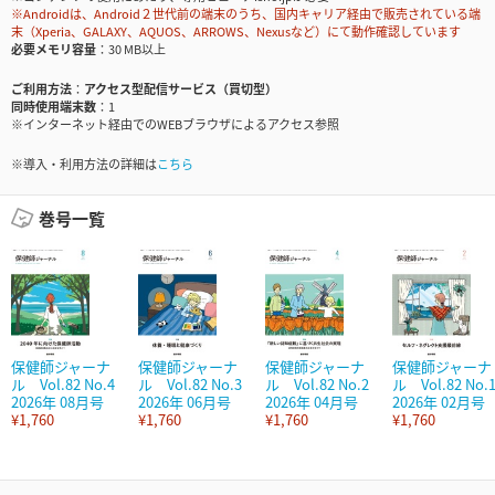
※Androidは、Android２世代前の端末のうち、国内キャリア経由で販売されている端
末（Xperia、GALAXY、AQUOS、ARROWS、Nexusなど）にて動作確認しています
必要メモリ容量
30 MB以上
ご利用方法
アクセス型配信サービス（買切型）
同時使用端末数
1
※インターネット経由でのWEBブラウザによるアクセス参照
※導入・利用方法の詳細は
こちら
巻号一覧
保健師ジャーナ
保健師ジャーナ
保健師ジャーナ
保健師ジャーナ
ル Vol.82 No.4
ル Vol.82 No.3
ル Vol.82 No.2
ル Vol.82 No.
2026年 08月号
2026年 06月号
2026年 04月号
2026年 02月号
¥1,760
¥1,760
¥1,760
¥1,760