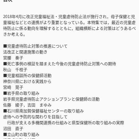
2018年4月に改正児童福祉法・児童虐待防止法が施行され，母子保健と児
童福祉などとの連携がより重要となっている。本特集では，最近の児童虐
待防止に係る動向を理解するとともに，組織横断による対策はどうあるべ
きか考える。
■児童虐待防止対策の推進について
法改正と関連施策の動き
宮腰 奏子
■死亡事例の検証を踏まえた今後の児童虐待防止対策への期待
秋山 千枝子
■児童相談所の保健師活動
神奈川県における実践から
宮崎 晃子
■岩手県の取り組み
岩手県児童虐待防止アクションプランと保健師の活動
佐藤 綾子，吉田 まゆみ
■石川県南加賀保健福祉センターの取り組み
虐待への予防的な関わりを目指して
行政が支える多機関連携の仕組みと県型保健所の取り組みの実際
沼田 直子
■立山町の取り組み