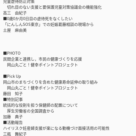
児童虐待防止対策
切れ目のない支援と要保護児童対策協議会の機能強化
高三 由紀子
■0歳0か月0日目の虐待死をなくしたい
「にんしんSOS東京」での妊娠葛藤相談の現場から
土屋 麻由美
■PHOTO
民間企業と連携し，市民の健康づくりを応援
岡山丸ごと！健幸ポイントプロジェクト
■Pick Up
岡山市のまちづくりを含めた健康寿命延伸の取り組み
岡山丸ごと！健幸ポイントプロジェクト
藤田 知子
■特別記事
統括的な役割を担う保健師の配置について
厚生労働省の全国調査から
加藤 典子
■活動報告
ハイリスク妊産婦支援が楽になる動機づけ面接活用の可能性
三瓶 舞紀子