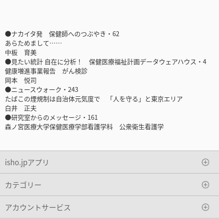
●ナカイタ発 保健師へのつぶやき・62
あらためまして……
中板 育美
●見たい統計 自在に分析！ 保健医療福祉計画データウェアハウス・4
健康増進事業報告 がん検診
岡本 悦司
●ニュースウォーク・243
たばこの煙規制は自治体元気度で 「人を守る」と東京エリア
白井 正夫
●研究室からのメッセージ・161
森ノ宮医療大学保健医療学部看護学科 公衆衛生看護学
isho.jpアプリ
カテゴリー
アカウントサービス