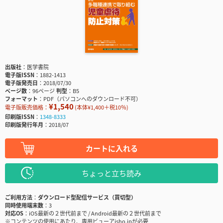
出版社
医学書院
電子版ISSN
1882-1413
電子版発売日
2018/07/30
ページ数
96ページ
判型
B5
フォーマット
PDF（パソコンへのダウンロード不可）
¥1,540
電子版販売価格：
(本体¥1,400＋税10％)
印刷版ISSN
1348-8333
印刷版発行年月
2018/07
カートに入れる
ちょっと立ち読み
ご利用方法
ダウンロード型配信サービス（買切型）
同時使用端末数
3
対応OS
iOS最新の２世代前まで / Android最新の２世代前まで
※コンテンツの使用にあたり、専用ビューアisho.jpが必要