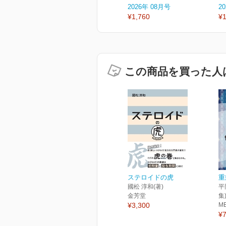
2026年 08月号
2
¥1,760
¥1
この商品を買った人
ステロイドの虎
重
國松 淳和(著)
平
金芳堂
集
¥3,300
M
¥7