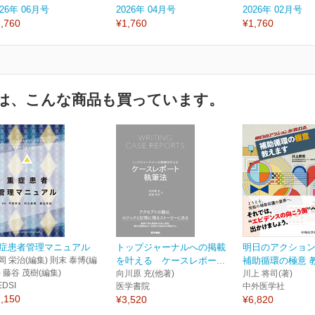
026年 06月号
2026年 04月号
2026年 02月号
,760
¥1,760
¥1,760
は、こんな商品も買っています。
症患者管理マニュアル
トップジャーナルへの掲載
明日のアクショ
岡 栄治(編集) 則末 泰博(編
を叶える ケースレポー...
補助循環の極意 
) 藤谷 茂樹(編集)
向川原 充(他著)
川上 将司(著)
EDSI
医学書院
中外医学社
,150
¥3,520
¥6,820