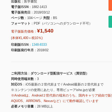
出版社
医学書院
電子版ISSN
1882-1413
電子版発売日
2018/03/12
ページ数
104ページ
判型
B5
フォーマット
PDF（パソコンへのダウンロード不可）
¥1,540
電子版販売価格：
(本体¥1,400＋税10％)
印刷版ISSN
1348-8333
印刷版発行年月
2018/02
ご利用方法
ダウンロード型配信サービス（買切型）
同時使用端末数
3
対応OS
iOS最新の２世代前まで / Android最新の２世代前まで
※コンテンツの使用にあたり、専用ビューアisho.jpが必要
※Androidは、Android２世代前の端末のうち、国内キャリア経由で販
AQUOS、ARROWS、Nexusなど）にて動作確認しています
必要メモリ容量
28 MB以上