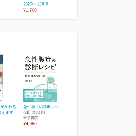
2025年 12月号
2025年 10月号
2
¥1,760
¥1,760
¥
ンが変わる
急性腹症の診断レシピ
教えます
窪田 忠夫(著)
医学書院
¥4,950