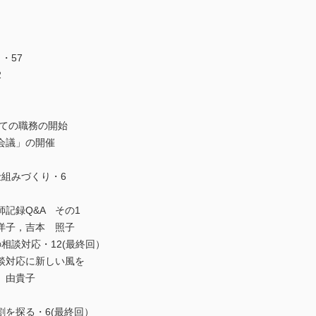
・57
2
しての職務の開始
会議」の開催
組みづくり・6
記録Q&A その1
洋子，吉本 照子
相談対応・12(最終回）
談対応に新しい風を
 由貴子
を探る・6(最終回）