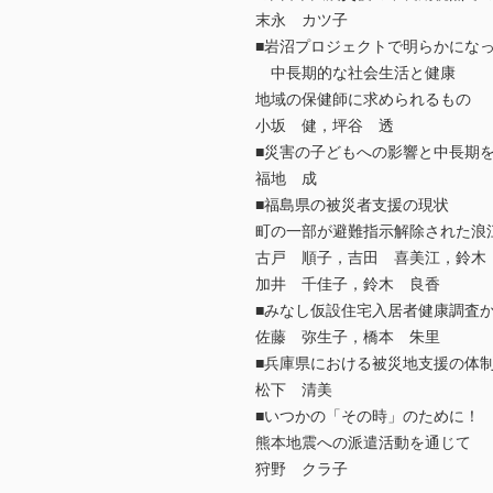
末永 カツ子
■岩沼プロジェクトで明らかにな
中長期的な社会生活と健康
地域の保健師に求められるもの
小坂 健，坪谷 透
■災害の子どもへの影響と中長期
福地 成
■福島県の被災者支援の現状
町の一部が避難指示解除された浪
古戸 順子，吉田 喜美江，鈴木
加井 千佳子，鈴木 良香
■みなし仮設住宅入居者健康調査
佐藤 弥生子，橋本 朱里
■兵庫県における被災地支援の体
松下 清美
■いつかの「その時」のために！
熊本地震への派遣活動を通じて
狩野 クラ子