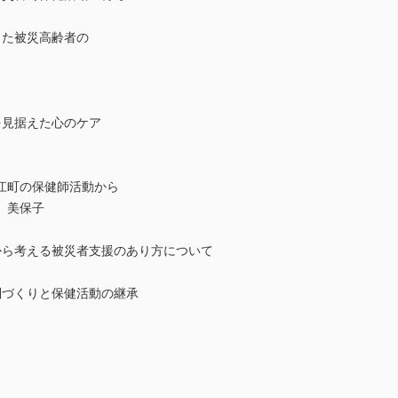
った被災高齢者の
を見据えた心のケア
江町の保健師活動から
 美保子
から考える被災者支援のあり方について
制づくりと保健活動の継承