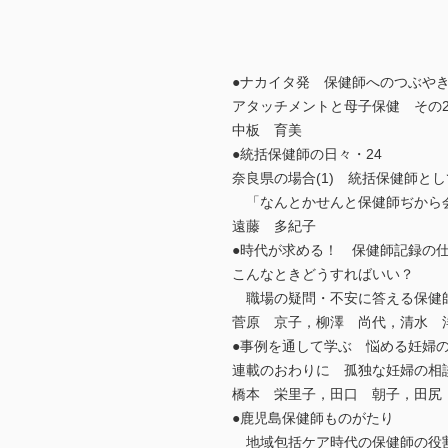
●ナカイタ発 保健師へのつぶやき
アタッチメントと母子保健 その
中板 育美
●統括保健師の日々・24
奈良県の場合(1) 統括保健師と
「なんとかせんと保健師ぢから
遠藤 多紀子
●時代が求める！ 保健師記録の仕
こんなときどうすればいい？
職場の疑問・不安に答える保健師
菅原 京子，柳澤 尚代，清水 
●事例を通して学ぶ 悩める妊婦の
連載のおわりに 孤独な妊婦の相
橋本 栄里子，田口 朝子，田尻
●鹿児島保健師ものがたり
地域包括ケア時代の保健師の役割