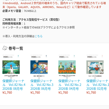
※Androidは、Android２世代前の端末のうち、国内キャリア経由で販売されている端
末（Xperia、GALAXY、AQUOS、ARROWS、Nexusなど）にて動作確認しています
必要メモリ容量
76 MB以上
ご利用方法
アクセス型配信サービス（買切型）
同時使用端末数
1
※インターネット経由でのWEBブラウザによるアクセス参照
※導入・利用方法の詳細は
こちら
巻号一覧
保健師ジャーナ
保健師ジャーナ
保健師ジャーナ
保健師ジャーナ
ル Vol.82 No.4
ル Vol.82 No.3
ル Vol.82 No.2
ル Vol.82 No.
2026年 08月号
2026年 06月号
2026年 04月号
2026年 02月号
¥1,760
¥1,760
¥1,760
¥1,760