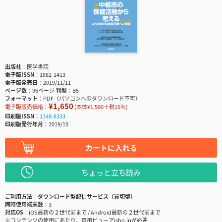
出版社
医学書院
電子版ISSN
1882-1413
電子版発売日
2019/11/11
ページ数
96ページ
判型
B5
フォーマット
PDF（パソコンへのダウンロード不可）
¥1,650
電子版販売価格：
(本体¥1,500＋税10％)
印刷版ISSN
1348-8333
印刷版発行年月
2019/10
カートに入れる
ちょっと立ち読み
ご利用方法
ダウンロード型配信サービス（買切型）
同時使用端末数
3
対応OS
iOS最新の２世代前まで / Android最新の２世代前まで
※コンテンツの使用にあたり、専用ビューアisho.jpが必要