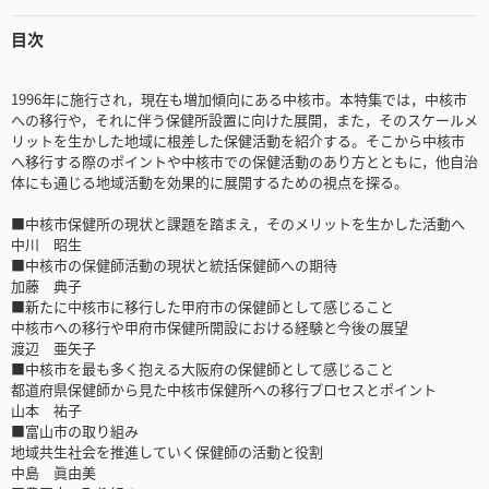
目次
1996年に施行され，現在も増加傾向にある中核市。本特集では，中核市
への移行や，それに伴う保健所設置に向けた展開，また，そのスケールメ
リットを生かした地域に根差した保健活動を紹介する。そこから中核市
へ移行する際のポイントや中核市での保健活動のあり方とともに，他自治
体にも通じる地域活動を効果的に展開するための視点を探る。
■中核市保健所の現状と課題を踏まえ，そのメリットを生かした活動へ
中川 昭生
■中核市の保健師活動の現状と統括保健師への期待
加藤 典子
■新たに中核市に移行した甲府市の保健師として感じること
中核市への移行や甲府市保健所開設における経験と今後の展望
渡辺 亜矢子
■中核市を最も多く抱える大阪府の保健師として感じること
都道府県保健師から見た中核市保健所への移行プロセスとポイント
山本 祐子
■富山市の取り組み
地域共生社会を推進していく保健師の活動と役割
中島 眞由美