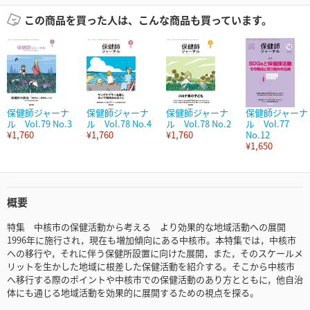
この商品を買った人は、こんな商品も買っています。
保健師ジャーナ
保健師ジャーナ
保健師ジャーナ
保健師ジャーナ
ル Vol.79 No.3
ル Vol.78 No.4
ル Vol.78 No.2
ル Vol.77
¥1,760
¥1,760
¥1,760
No.12
¥1,650
概要
特集 中核市の保健活動から考える より効果的な地域活動への展開
1996年に施行され，現在も増加傾向にある中核市。本特集では，中核市
への移行や，それに伴う保健所設置に向けた展開，また，そのスケールメ
リットを生かした地域に根差した保健活動を紹介する。そこから中核市
へ移行する際のポイントや中核市での保健活動のあり方とともに，他自治
体にも通じる地域活動を効果的に展開するための視点を探る。