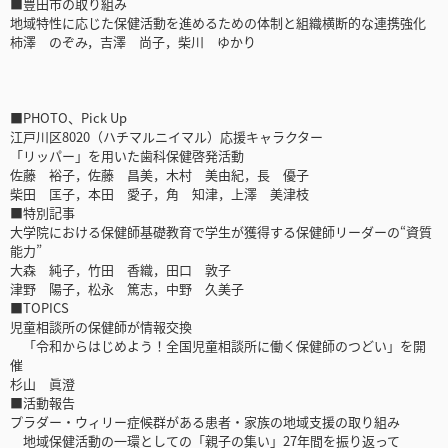
■豊田市の取り組み
地域特性に応じた保健活動を進めるための体制と組織横断的な連携強化
柿澤 のぞみ，吉澤 尚子，柴川 ゆかり
■PHOTO、Pick Up
江戸川区8020（ハチマルニイマル）応援キャラクター
「リッパー」を用いた歯科保健啓発活動
佐藤 裕子，佐藤 昌美，木村 美由紀，長 優子
柴田 匡子，本田 愛子，角 知津，上澤 美津枝
■特別記事
大学院における保健師基礎教育で学生が獲得する保健師リーダーの“資質
能力”
大森 純子，竹田 香織，田口 敦子
津野 陽子，松永 篤志，中野 久美子
■TOPICS
児童相談所の保健師が情報交換
「令和からはじめよう！全国児童相談所に働く保健師のつどい」を開
催
杉山 眞澄
■活動報告
プラダー・ウィリー症候群がある患者・家族の地域支援の取り組み
地域保健活動の一環としての「親子の集い」27年間を振り返って