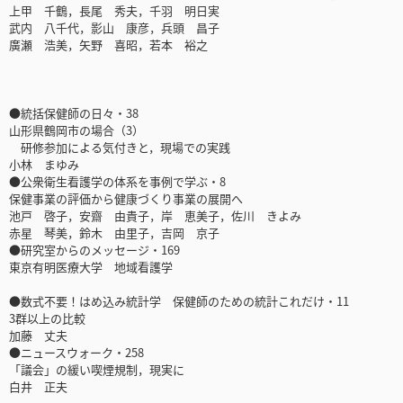
上甲 千鶴，長尾 秀夫，千羽 明日実
武内 八千代，影山 康彦，兵頭 昌子
廣瀬 浩美，矢野 喜昭，若本 裕之
●統括保健師の日々・38
山形県鶴岡市の場合（3）
研修参加による気付きと，現場での実践
小林 まゆみ
●公衆衛生看護学の体系を事例で学ぶ・8
保健事業の評価から健康づくり事業の展開へ
池戸 啓子，安齋 由貴子，岸 恵美子，佐川 きよみ
赤星 琴美，鈴木 由里子，吉岡 京子
●研究室からのメッセージ・169
東京有明医療大学 地域看護学
●数式不要！はめ込み統計学 保健師のための統計これだけ・11
3群以上の比較
加藤 丈夫
●ニュースウォーク・258
「議会」の緩い喫煙規制，現実に
白井 正夫