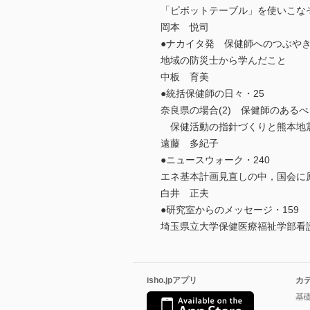
「ピボットテーブル」を使いこな
岡本 悦司
●ナカイタ発 保健師へのつぶやき
地域の防災士から学んだこと
中板 育美
●統括保健師の日々・25
奈良県の場合(2) 保健師のある
保健活動の指針づくりと熊本地
遠藤 多紀子
●ニュースウォーク・240
エネ基本計画見直しの中，国会に
白井 正夫
●研究室からのメッセージ・159
埼玉県立大学保健医療福祉学部看
isho.jpアプリ
カ
基