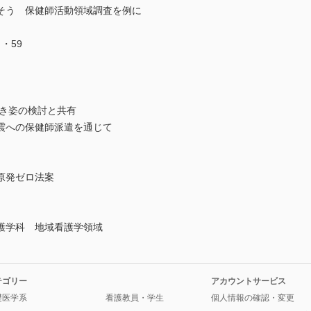
そう 保健師活動領域調査を例に
・59
べき姿の検討と共有
震への保健師派遣を通じて
原発ゼロ法案
護学科 地域看護学領域
テゴリー
アカウントサービス
礎医学系
看護教員・学生
個人情報の確認・変更