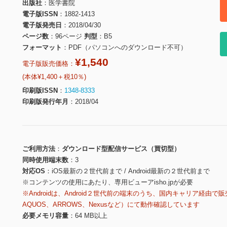
出版社
医学書院
電子版ISSN
1882-1413
電子版発売日
2018/04/30
ページ数
96ページ
判型
B5
フォーマット
PDF（パソコンへのダウンロード不可）
¥1,540
電子版販売価格：
(本体¥1,400＋税10％)
印刷版ISSN
1348-8333
印刷版発行年月
2018/04
ご利用方法
ダウンロード型配信サービス（買切型）
同時使用端末数
3
対応OS
iOS最新の２世代前まで / Android最新の２世代前まで
※コンテンツの使用にあたり、専用ビューアisho.jpが必要
※Androidは、Android２世代前の端末のうち、国内キャリア経由で販
AQUOS、ARROWS、Nexusなど）にて動作確認しています
必要メモリ容量
64 MB以上