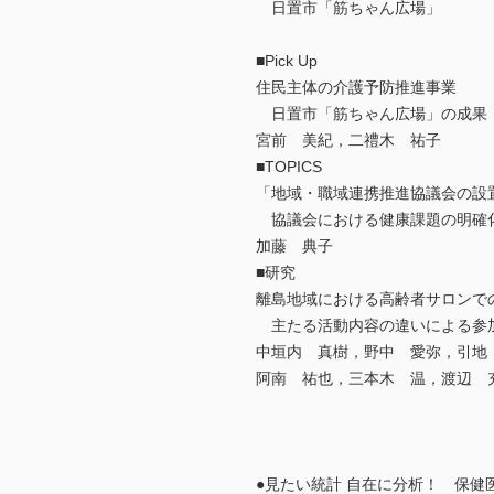
日置市「筋ちゃん広場」
■Pick Up
住民主体の介護予防推進事業
日置市「筋ちゃん広場」の成果
宮前 美紀，二禮木 祐子
■TOPICS
「地域・職域連携推進協議会の設
協議会における健康課題の明確
加藤 典子
■研究
離島地域における高齢者サロンで
主たる活動内容の違いによる参
中垣内 真樹，野中 愛弥，引地
阿南 祐也，三本木 温，渡辺 
●見たい統計 自在に分析！ 保健