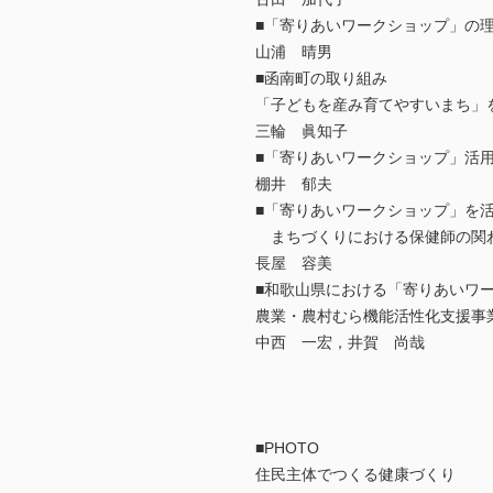
■「寄りあいワークショップ」の
山浦 晴男
■函南町の取り組み
「子どもを産み育てやすいまち」
三輪 眞知子
■「寄りあいワークショップ」活
棚井 郁夫
■「寄りあいワークショップ」を
まちづくりにおける保健師の関
長屋 容美
■和歌山県における「寄りあいワ
農業・農村むら機能活性化支援事
中西 一宏，井賀 尚哉
■PHOTO
住民主体でつくる健康づくり