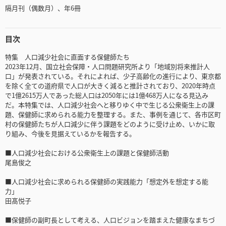
隔月刊（偶数月）、年6冊
目次
特集 人口減少社会に直面する保健師たち
2023年12月、国立社会保障・人口問題研究所より「地域別将来推計人
口」が発表されている。それによれば、少子高齢化の進行により、東京都
を除く全ての道府県で人口が大きく減ると推計されており、2020年時点
で1億2615万人であった総人口は2050年には1億468万人になる見込み
だ。本特集では、人口減少社会へと移りゆく中で生じる公衆衛生上の課
題、保健師に求められる能力を整理する。また、事例を通じて、各市区町
村の保健師たちが人口減少に伴う課題をどのように受け止め、いかに取
り組み、今後を見据えているかを報告する。
■人口減少社会における公衆衛生上の課題と保健師活動
尾島俊之
■人口減少社会に求められる保健師の実践能力「想定外を想定する能
力」
田髙悦子
■保健師の副町長として考える、人口ビジョンを踏まえた健康なまちづ