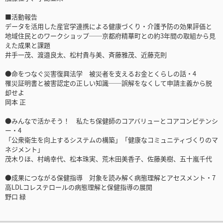
■活動報告
データを活用した産官学連携による健康づくり・介護予防の効果評価と
地域住民とのワークショップ──京都府精華町との約3年間の取組から見
えた成果と課題
井手一茂、渡邉良太、松村貴与美、斉藤雅茂、近藤克則
●命をつなぐ災害復興法学 被災者を支えるお金とくらしの話・4
罹災証明書と被害認定の正しい知識──誤解をなくして申請主義から脱
却せよ
岡本 正
●みんなで活かそう！ 私たち保健師のコアバリューとコアコンピテンシ
ー・4
「公衆衛生を向上するシステムの構築」「健康なコミュニティづくりのマ
ネジメント」
茂木りほ、村嶋幸代、松本珠実、荒木田美香子、佐藤美樹、五十嵐千代
●成果につながる保健指導 対象を読み解く病態理解とアセスメント・7
高LDLコレステロールの病態理解と保健指導の展開
野口 緑