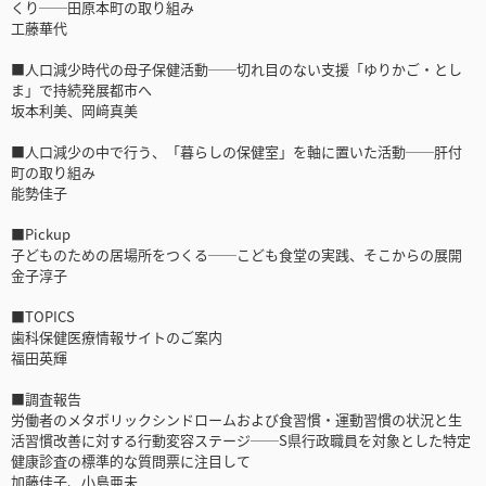
くり──田原本町の取り組み
工藤華代
■人口減少時代の母子保健活動──切れ目のない支援「ゆりかご・とし
ま」で持続発展都市へ
坂本利美、岡﨑真美
■人口減少の中で行う、「暮らしの保健室」を軸に置いた活動──肝付
町の取り組み
能勢佳子
■Pickup
子どものための居場所をつくる──こども食堂の実践、そこからの展開
金子淳子
■TOPICS
歯科保健医療情報サイトのご案内
福田英輝
■調査報告
労働者のメタボリックシンドロームおよび食習慣・運動習慣の状況と生
活習慣改善に対する行動変容ステージ──S県行政職員を対象とした特定
健康診査の標準的な質問票に注目して
加藤佳子、小島亜未