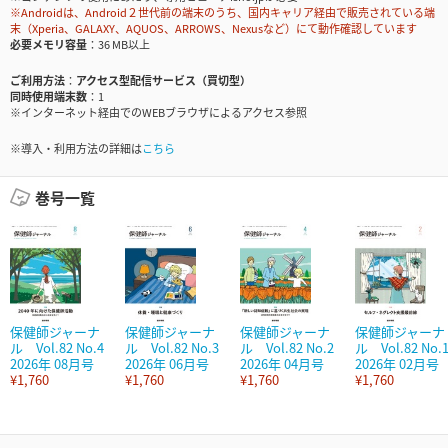
※Androidは、Android２世代前の端末のうち、国内キャリア経由で販売されている端
末（Xperia、GALAXY、AQUOS、ARROWS、Nexusなど）にて動作確認しています
必要メモリ容量
36 MB以上
ご利用方法
アクセス型配信サービス（買切型）
同時使用端末数
1
※インターネット経由でのWEBブラウザによるアクセス参照
※導入・利用方法の詳細は
こちら
巻号一覧
保健師ジャーナ
保健師ジャーナ
保健師ジャーナ
保健師ジャーナ
ル Vol.82 No.4
ル Vol.82 No.3
ル Vol.82 No.2
ル Vol.82 No.
2026年 08月号
2026年 06月号
2026年 04月号
2026年 02月号
¥1,760
¥1,760
¥1,760
¥1,760