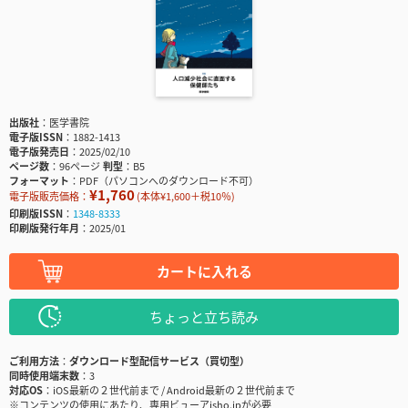
出版社
医学書院
電子版ISSN
1882-1413
電子版発売日
2025/02/10
ページ数
96ページ
判型
B5
フォーマット
PDF（パソコンへのダウンロード不可）
¥1,760
電子版販売価格：
(本体¥1,600＋税10％)
印刷版ISSN
1348-8333
印刷版発行年月
2025/01
カートに入れる
ちょっと立ち読み
ご利用方法
ダウンロード型配信サービス（買切型）
同時使用端末数
3
対応OS
iOS最新の２世代前まで / Android最新の２世代前まで
※コンテンツの使用にあたり、専用ビューアisho.jpが必要