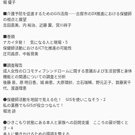
堀 優子
■介護予防を促進するためのGIS活用──古賀市のDX推進における保健師
の視点と展望
吉田直美、内 裕治、近藤 翼、宮川祥子
■巻頭
ナカイタ発！ 気になる人と現場・5
保健師活動におけるICT化推進の可能性
庄司昌彦、中板育美
■調査報告
成人女性のロコモティブシンドロームに関する意識および生活習慣と身体
機能との関連についての調査と分析
後藤 泉、原 明日香、城 麻恵、大原理紗、立石瑞稀、野元正子、首藤実千
代、渡邉理恵
●保健師活動を地図で見える化！ GISを使いこなそう・2
私の業務でもGISが役立つなんて！
堀池 諒
●ひきこもり状態にある本人と家族への訪問支援 こころの扉が開くと
き・4
本人に働きかけるための環境を整える