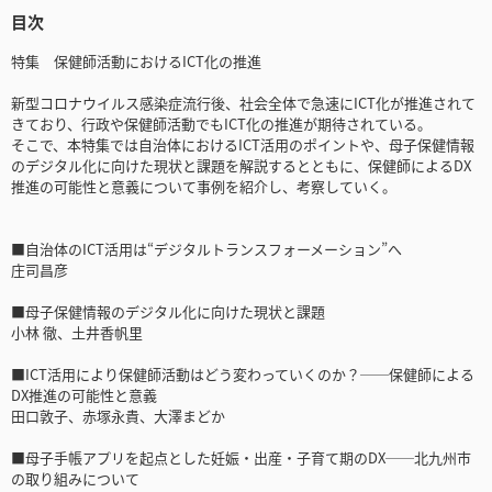
目次
特集 保健師活動におけるICT化の推進
新型コロナウイルス感染症流行後、社会全体で急速にICT化が推進されて
きており、行政や保健師活動でもICT化の推進が期待されている。
そこで、本特集では自治体におけるICT活用のポイントや、母子保健情報
のデジタル化に向けた現状と課題を解説するとともに、保健師によるDX
推進の可能性と意義について事例を紹介し、考察していく。
■自治体のICT活用は“デジタルトランスフォーメーション”へ
庄司昌彦
■母子保健情報のデジタル化に向けた現状と課題
小林 徹、土井香帆里
■ICT活用により保健師活動はどう変わっていくのか？──保健師による
DX推進の可能性と意義
田口敦子、赤塚永貴、大澤まどか
■母子手帳アプリを起点とした妊娠・出産・子育て期のDX──北九州市
の取り組みについて