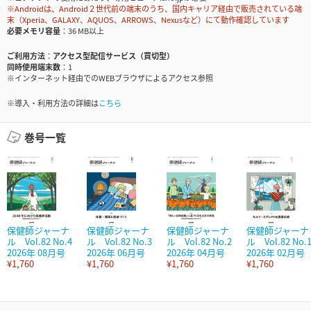
※Androidは、Android２世代前の端末のうち、国内キャリア経由で販売されている端
末（Xperia、GALAXY、AQUOS、ARROWS、Nexusなど）にて動作確認しています
必要メモリ容量
36 MB以上
ご利用方法
アクセス型配信サービス（買切型）
同時使用端末数
1
※インターネット経由でのWEBブラウザによるアクセス参照
※導入・利用方法の詳細は
こちら
巻号一覧
保健師ジャーナ
保健師ジャーナ
保健師ジャーナ
保健師ジャーナ
ル Vol.82 No.4
ル Vol.82 No.3
ル Vol.82 No.2
ル Vol.82 No.
2026年 08月号
2026年 06月号
2026年 04月号
2026年 02月号
¥1,760
¥1,760
¥1,760
¥1,760