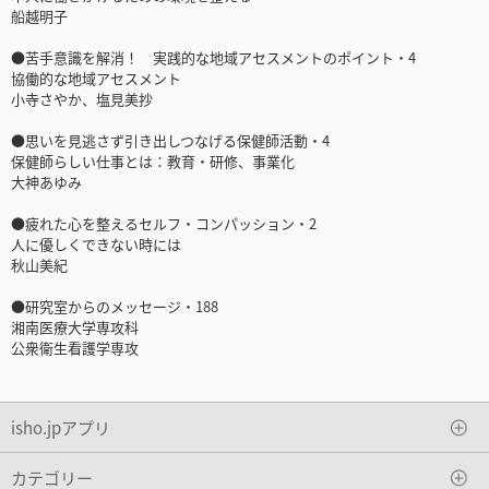
船越明子
●苦手意識を解消！ 実践的な地域アセスメントのポイント・4
協働的な地域アセスメント
小寺さやか、塩見美抄
●思いを見逃さず引き出しつなげる保健師活動・4
保健師らしい仕事とは：教育・研修、事業化
大神あゆみ
●疲れた心を整えるセルフ・コンパッション・2
人に優しくできない時には
秋山美紀
●研究室からのメッセージ・188
湘南医療大学専攻科
公衆衛生看護学専攻
isho.jpアプリ
カテゴリー