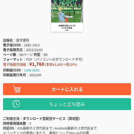
出版社
医学書院
電子版ISSN
1882-1413
電子版発売日
2023/10/02
ページ数
96ページ
判型
B5
フォーマット
PDF（パソコンへのダウンロード不可）
¥1,760
電子版販売価格：
(本体¥1,600＋税10％)
印刷版ISSN
1348-8333
印刷版発行年月
2023/09
カートに入れる
ちょっと立ち読み
ご利用方法
ダウンロード型配信サービス（買切型）
同時使用端末数
3
対応OS
iOS最新の２世代前まで / Android最新の２世代前まで
※コンテンツの使用にあたり、専用ビューアisho.jpが必要