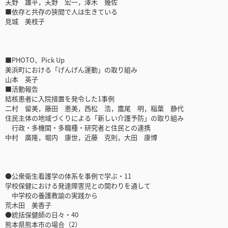
天野 雄平，天野 宏一，澤木 幾佐
■依存と共存の狭間で人は生きている
見城 美枝子
■PHOTO、Pick Up
美浜町における「げんげん運動」の取り組み
山本 英子
■活動報告
結核患者に入院措置を発令した1事例
二村 留美，藤田 恵美，西松 浩，鷹尾 明，稲葉 静代
住民主体の地域づくりによる「新しい介護予防」の取り組み
行政・多機関・多職種・研究者と住民との連携
中村 廣隆，堀内 康世，近藤 克則，大田 康博
●公衆衛生看護学の体系を事例で学ぶ・11
学校保健における発達障害児との関わりを通して
中学校の養護教諭の実践から
荒木田 美香子
●統括保健師の日々・40
熊本県熊本市の場合（2）