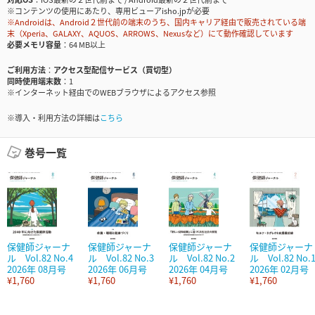
※コンテンツの使用にあたり、専用ビューアisho.jpが必要
※Androidは、Android２世代前の端末のうち、国内キャリア経由で販売されている端
末（Xperia、GALAXY、AQUOS、ARROWS、Nexusなど）にて動作確認しています
必要メモリ容量
64 MB以上
ご利用方法
アクセス型配信サービス（買切型）
同時使用端末数
1
※インターネット経由でのWEBブラウザによるアクセス参照
※導入・利用方法の詳細は
こちら
巻号一覧
保健師ジャーナ
保健師ジャーナ
保健師ジャーナ
保健師ジャーナ
ル Vol.82 No.4
ル Vol.82 No.3
ル Vol.82 No.2
ル Vol.82 No.
2026年 08月号
2026年 06月号
2026年 04月号
2026年 02月号
¥1,760
¥1,760
¥1,760
¥1,760