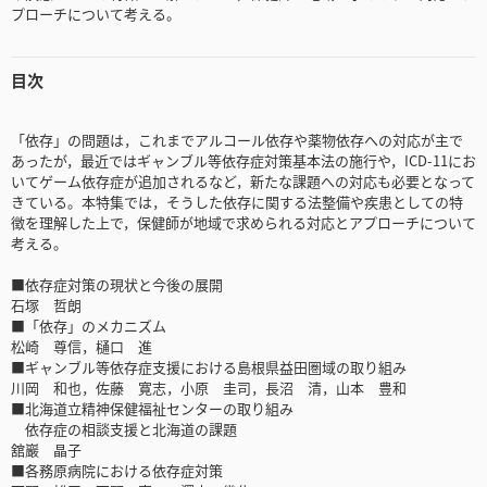
プローチについて考える。
目次
「依存」の問題は，これまでアルコール依存や薬物依存への対応が主で
あったが，最近ではギャンブル等依存症対策基本法の施行や，ICD-11にお
いてゲーム依存症が追加されるなど，新たな課題への対応も必要となって
きている。本特集では，そうした依存に関する法整備や疾患としての特
徴を理解した上で，保健師が地域で求められる対応とアプローチについて
考える。
■依存症対策の現状と今後の展開
石塚 哲朗
■「依存」のメカニズム
松崎 尊信，樋口 進
■ギャンブル等依存症支援における島根県益田圏域の取り組み
川岡 和也，佐藤 寛志，小原 圭司，長沼 清，山本 豊和
■北海道立精神保健福祉センターの取り組み
依存症の相談支援と北海道の課題
舘巖 晶子
■各務原病院における依存症対策