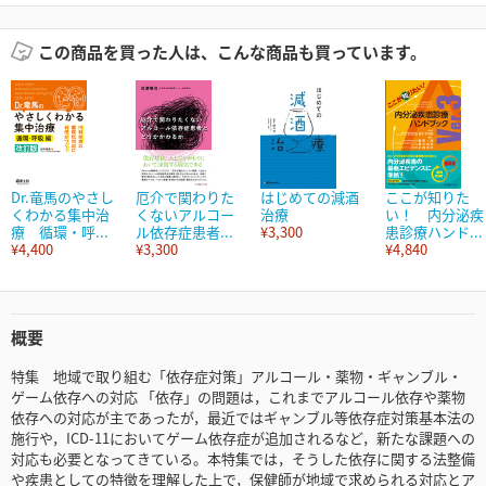
この商品を買った人は、こんな商品も買っています。
Dr.竜馬のやさし
厄介で関わりた
はじめての減酒
ここが知りた
くわかる集中治
くないアルコー
治療
い！ 内分泌疾
療 循環・呼...
ル依存症患者...
¥3,300
患診療ハンド...
¥4,400
¥3,300
¥4,840
概要
特集 地域で取り組む「依存症対策」アルコール・薬物・ギャンブル・
ゲーム依存への対応 「依存」の問題は，これまでアルコール依存や薬物
依存への対応が主であったが，最近ではギャンブル等依存症対策基本法の
施行や，ICD-11においてゲーム依存症が追加されるなど，新たな課題への
対応も必要となってきている。本特集では，そうした依存に関する法整備
や疾患としての特徴を理解した上で，保健師が地域で求められる対応とア