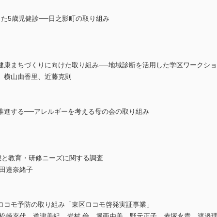
た5歳児健診──日之影町の取り組み
健康まちづくりに向けた取り組み──地域診断を活用した学区ワークシ
、横山由香里、近藤克則
推進する──アレルギーを考える母の会の取り組み
態と教育・研修ニーズに関する調査
、田邉奈緒子
ロコモ予防の取り組み「東区ロコモ啓発実証事業」
、松崎充代、道津美紀、岩村 倫、堀亜由美、野元正子、赤塚永貴、渡邉