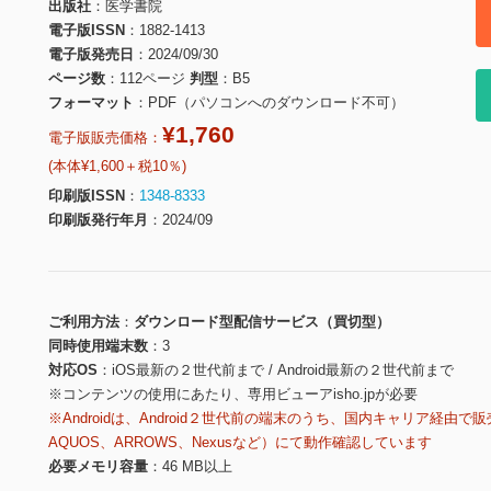
出版社
医学書院
電子版ISSN
1882-1413
電子版発売日
2024/09/30
ページ数
112ページ
判型
B5
フォーマット
PDF（パソコンへのダウンロード不可）
¥1,760
電子版販売価格：
(本体¥1,600＋税10％)
印刷版ISSN
1348-8333
印刷版発行年月
2024/09
ご利用方法
ダウンロード型配信サービス（買切型）
同時使用端末数
3
対応OS
iOS最新の２世代前まで / Android最新の２世代前まで
※コンテンツの使用にあたり、専用ビューアisho.jpが必要
※Androidは、Android２世代前の端末のうち、国内キャリア経由で販
AQUOS、ARROWS、Nexusなど）にて動作確認しています
必要メモリ容量
46 MB以上