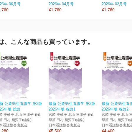
026年 06月号
2026年 04月号
2026年 02月号
,760
¥1,760
¥1,760
は、こんな商品も買っています。
新 公衆衛生看護学 第3版
最新 公衆衛生看護学 第3版
最新 公衆衛生看護
026年版 総論
2026年版 各論1
2026年版 各論2
﨑 美砂子 北山 三津子 春山
宮﨑 美砂子 北山 三津子 春山
宮﨑 美砂子 北山 
苗 田村 須賀子(編集)
早苗 田村 須賀子(編集)
早苗 田村 須賀子(
本看護協会出版会
日本看護協会出版会
日本看護協会出版
,280
¥5,500
¥4,400