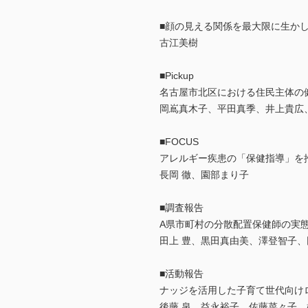
■顔の見える関係を最大限に生かし
古江美樹
■Pickup
名古屋市北区における住民主体の
岡嶌真木子、平田真季、井上貴広
■FOCUS
アレルギー疾患の「保健指導」を
長岡 徹、園部まり子
■調査報告
A県市町村の分散配置保健師の実
田上 豊、黒田真由美、澤登智子
■活動報告
ナッジを活用した子育て世代向け
後藤 泉、益永裕子、佐藤菜々子