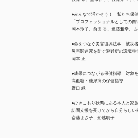
●みんなで活かそう！ 私たち保
「プロフェッショナルとしての自
岡本玲子、前田 香、遠藤雅幸、古
●命をつなぐ災害復興法学 被災
災害関連死を防ぐ避難所の環境整
岡本 正
●成果につながる保健指導 対象
高血糖・糖尿病の保健指導
野口 緑
●ひきこもり状態にある本人と家族
訪問支援を受けてから自分らしい
斎藤まさ子、船越明子