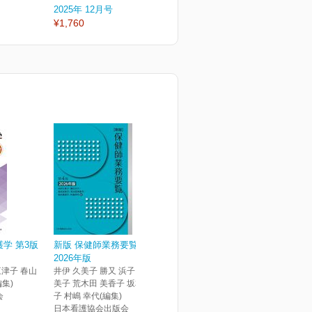
2025年 12月号
2025年 10月号
2
¥1,760
¥1,760
¥
学 第3版
新版 保健師業務要覧 第4版
2026年版
三津子 春山
井伊 久美子 勝又 浜子 森永 裕
編集)
美子 荒木田 美香子 坂本 真理
会
子 村嶋 幸代(編集)
日本看護協会出版会