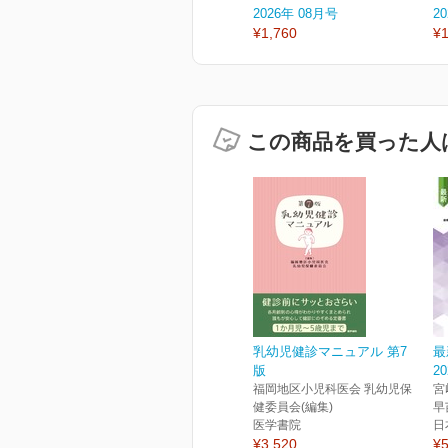
2026年 08月号
2
¥1,760
¥1
この商品を買った人
乳幼児健診マニュアル 第7
最
版
2
福岡地区小児科医会 乳幼児保
宮
健委員会(編集)
早
医学書院
日
¥3,520
¥5