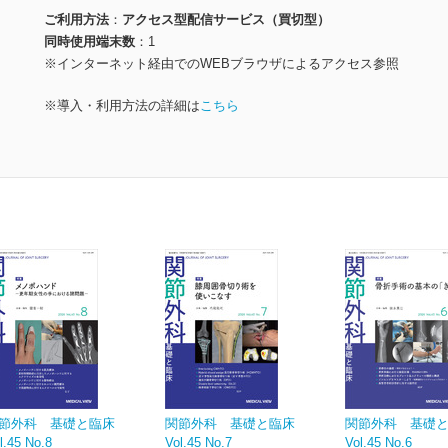
ご利用方法
アクセス型配信サービス（買切型）
同時使用端末数
1
※インターネット経由でのWEBブラウザによるアクセス参照
※導入・利用方法の詳細は
こちら
節外科 基礎と臨床
関節外科 基礎と臨床
関節外科 基礎
l.45 No.8
Vol.45 No.7
Vol.45 No.6