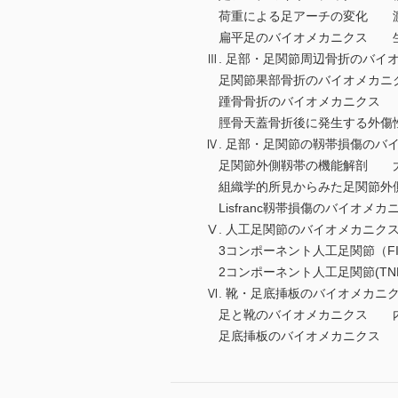
荷重による足アーチの変化 
扁平足のバイオメカニクス 
Ⅲ. 足部・足関節周辺骨折のバイ
足関節果部骨折のバイオメカニ
踵骨骨折のバイオメカニクス 
脛骨天蓋骨折後に発生する外傷
Ⅳ. 足部・足関節の靱帯損傷のバ
足関節外側靱帯の機能解剖 
組織学的所見からみた足関節外
Lisfranc靱帯損傷のバイオメ
Ⅴ. 人工足関節のバイオメカニク
3コンポーネント人工足関節（FI
2コンポーネント人工足関節(TNK
Ⅵ. 靴・足底挿板のバイオメカニ
足と靴のバイオメカニクス 
足底挿板のバイオメカニクス 