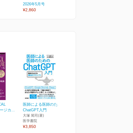
2026年5月号
2026年4月号
2
¥2,860
¥2,860
¥
CAL
医師による医師のための
ージカ...
ChatGPT入門
大塚 篤司(著)
医学書院
¥3,850