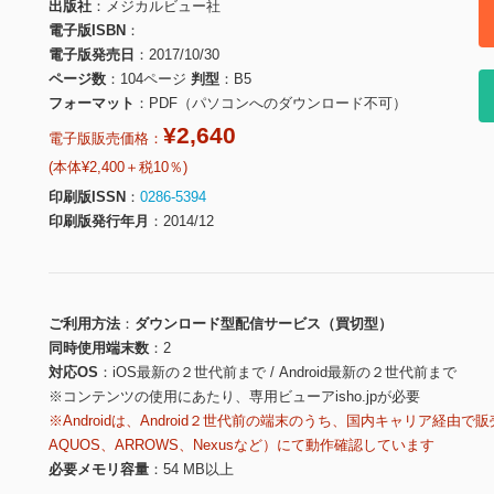
出版社
メジカルビュー社
電子版ISBN
電子版発売日
2017/10/30
ページ数
104ページ
判型
B5
フォーマット
PDF（パソコンへのダウンロード不可）
¥2,640
電子版販売価格：
(本体¥2,400＋税10％)
印刷版ISSN
0286-5394
印刷版発行年月
2014/12
ご利用方法
ダウンロード型配信サービス（買切型）
同時使用端末数
2
対応OS
iOS最新の２世代前まで / Android最新の２世代前まで
※コンテンツの使用にあたり、専用ビューアisho.jpが必要
※Androidは、Android２世代前の端末のうち、国内キャリア経由で販
AQUOS、ARROWS、Nexusなど）にて動作確認しています
必要メモリ容量
54 MB以上