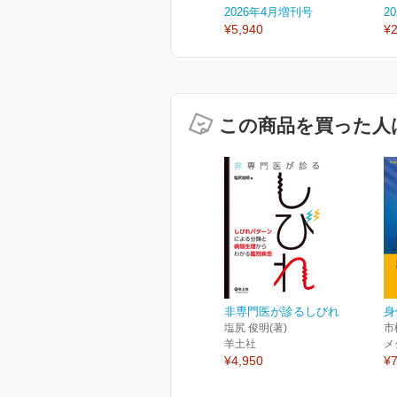
2026年4月増刊号
2
¥5,940
¥2
この商品を買った人
非専門医が診るしびれ
身
塩尻 俊明(著)
市
羊土社
メ
¥4,950
¥7