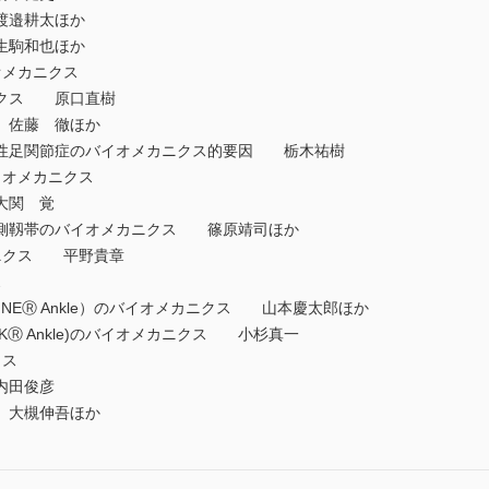
渡邉耕太ほか
生駒和也ほか
オメカニクス
クス 原口直樹
佐藤 徹ほか
性足関節症のバイオメカニクス的要因 栃木祐樹
イオメカニクス
大関 覚
側靱帯のバイオメカニクス 篠原靖司ほか
カニクス 平野貴章
ス
NEⓇ Ankle）のバイオメカニクス 山本慶太郎ほか
Ⓡ Ankle)のバイオメカニクス 小杉真一
クス
内田俊彦
大槻伸吾ほか