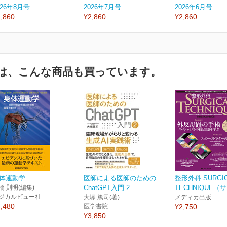
026年8月号
2026年7月号
2026年6月号
,860
¥2,860
¥2,860
は、こんな商品も買っています。
体運動学
医師による医師のための
整形外科 SURGI
橋 則明(編集)
ChatGPT入門 2
TECHNIQUE（サ
ジカルビュー社
大塚 篤司(著)
メディカ出版
,480
医学書院
¥2,750
¥3,850