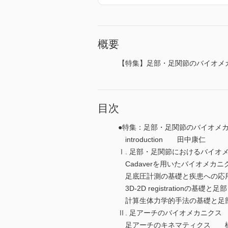
概要
【特集】足部・足関節のバイオメ
目次
●特集：足部・足関節のバイオメ
introduction 田中康仁
Ⅰ. 足部・足関節におけるバイオ
Cadaverを用いたバイオメカ
足底圧計測の基礎と疾患への応
3D-2D registrationの
計算生体力学的手法の基礎と足
Ⅱ. 足アーチのバイオメカニクス
足アーチのキネマティクス 