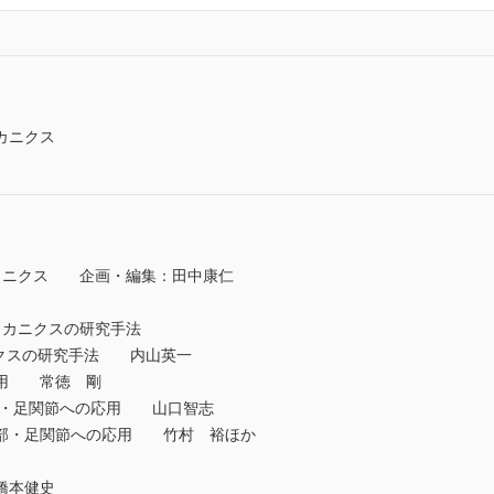
カニクス
カニクス 企画・編集：田中康仁
メカニクスの研究手法
ニクスの研究手法 内山英一
用 常徳 剛
基礎と足部・足関節への応用 山口智志
部・足関節への応用 竹村 裕ほか
橋本健史