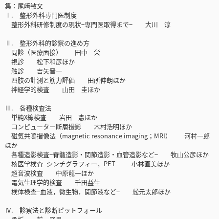
集：尾﨑敏文
Ⅰ. 整形外科専門医制度
整形外科研修制度の現状−専門医取得まで− 大川 淳
Ⅱ. 整形外科的診察の進め方
問診（医療面接） 田中 栄
視診 松下和彦ほか
触診 吉矢晋一
四肢の計測と筋力評価 田所伸朗ほか
神経学的検査 山田 圭ほか
Ⅲ. 各種検査法
単純X線検査 岩田 憲ほか
コンピューター断層撮影 木村浩明ほか
磁気共鳴撮像法（magnetic resonance imaging；MRI） 河村一郎
ほか
各種造影検査−脊髄造影・関節造影・血管造影など− 牧山公彦ほか
核医学検査−シンチグラフィー，PET− 小林直美ほか
超音波検査 中原龍一ほか
電気生理学的検査 千田益生
検体検査−血液，微生物，関節液など− 舩元太郎ほか
Ⅳ. 診察法と診断ピットフォール