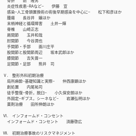
骨折 前 隆男
炎症性疾患−RAなど− 伊藤 宣
感染−人工骨頭置換術の術後早期感染を中心に− 松下和彦ほか
腫瘍 長谷井 嬢ほか
末梢神経と循環障害 土井一輝
脊椎 山崎正志
肩関節 玉井和哉
肘関節 今谷潤也
手関節・手部 面川庄平
股関節と股関節周辺 坂本武郎ほか
膝関節 吉矢晋一
足関節・足部 熊井 司
Ⅴ. 整形外科初期治療
局所麻酔−基礎知識と実際− 仲西康顕ほか
創処置 内尾祐司
徒手整復−骨折，脱臼− 小久保安朗ほか
外固定−ギプス，シーネなど− 岩瀬弘明ほか
薬剤治療 田所伸朗ほか
Ⅵ. インフォームド・コンセント
インフォームド・コンセント 湏藤啓広
Ⅶ. 初期治療事故のリスクマネジメント