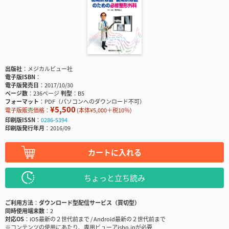
出版社
メジカルビュー社
電子版ISBN
電子版発売日
2017/10/30
ページ数
236ページ
判型
B5
フォーマット
PDF（パソコンへのダウンロード不可）
¥5,500
電子版販売価格：
(本体¥5,000＋税10％)
印刷版ISSN
0286-5394
印刷版発行年月
2016/09
カートに入れる
ちょっと立ち読み
ご利用方法
ダウンロード型配信サービス（買切型）
同時使用端末数
2
対応OS
iOS最新の２世代前まで / Android最新の２世代前まで
※コンテンツの使用にあたり、専用ビューアisho.jpが必要