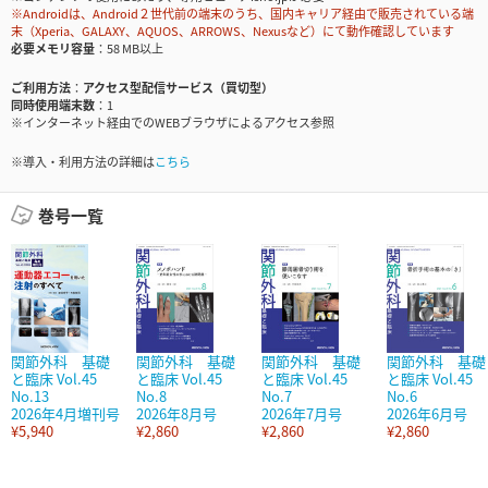
※Androidは、Android２世代前の端末のうち、国内キャリア経由で販売されている端
末（Xperia、GALAXY、AQUOS、ARROWS、Nexusなど）にて動作確認しています
必要メモリ容量
58 MB以上
ご利用方法
アクセス型配信サービス（買切型）
同時使用端末数
1
※インターネット経由でのWEBブラウザによるアクセス参照
※導入・利用方法の詳細は
こちら
巻号一覧
関節外科 基礎
関節外科 基礎
関節外科 基礎
関節外科 基礎
と臨床 Vol.45
と臨床 Vol.45
と臨床 Vol.45
と臨床 Vol.45
No.13
No.8
No.7
No.6
2026年4月増刊号
2026年8月号
2026年7月号
2026年6月号
¥5,940
¥2,860
¥2,860
¥2,860