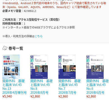
※Androidは、Android２世代前の端末のうち、国内キャリア経由で販売されている端
末（Xperia、GALAXY、AQUOS、ARROWS、Nexusなど）にて動作確認しています
必要メモリ容量
42 MB以上
ご利用方法
アクセス型配信サービス（買切型）
同時使用端末数
1
※インターネット経由でのWEBブラウザによるアクセス参照
※導入・利用方法の詳細は
こちら
巻号一覧
関節外科 基礎
関節外科 基礎
関節外科 基礎
関節外科 基礎
と臨床 Vol.45
と臨床 Vol.45
と臨床 Vol.45
と臨床 Vol.45
No.13
No.8
No.7
No.6
2026年4月増刊号
2026年8月号
2026年7月号
2026年6月号
¥5,940
¥2,860
¥2,860
¥2,860