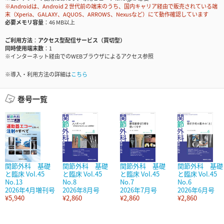
※Androidは、Android２世代前の端末のうち、国内キャリア経由で販売されている端
末（Xperia、GALAXY、AQUOS、ARROWS、Nexusなど）にて動作確認しています
必要メモリ容量
46 MB以上
ご利用方法
アクセス型配信サービス（買切型）
同時使用端末数
1
※インターネット経由でのWEBブラウザによるアクセス参照
※導入・利用方法の詳細は
こちら
巻号一覧
関節外科 基礎
関節外科 基礎
関節外科 基礎
関節外科 基礎
と臨床 Vol.45
と臨床 Vol.45
と臨床 Vol.45
と臨床 Vol.45
No.13
No.8
No.7
No.6
2026年4月増刊号
2026年8月号
2026年7月号
2026年6月号
¥5,940
¥2,860
¥2,860
¥2,860