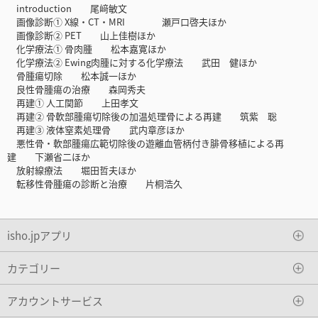
introduction 尾﨑敏文
画像診断① X線・CT・MRI 瀬戸口啓夫ほか
画像診断② PET 山上佳樹ほか
化学療法① 骨肉腫 松本嘉寛ほか
化学療法② Ewing肉腫に対する化学療法 武田 健ほか
骨腫瘍切除 松本誠一ほか
良性骨腫瘍の治療 森岡秀夫
再建① 人工関節 上田孝文
再建② 骨軟部腫瘍切除後の加温処理骨による再建 筑紫 聡
再建③ 液体窒素処理骨 武内章彦ほか
悪性骨・軟部腫瘍広範切除後の遊離血管柄付き腓骨移植による再
建 下瀬省二ほか
放射線療法 堀田哲夫ほか
転移性骨腫瘍の診断と治療 片桐浩久
isho.jpアプリ
カテゴリー
アカウントサービス