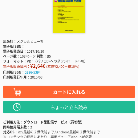
出版社
メジカルビュー社
電子版ISBN
電子版発売日
2017/10/30
ページ数
108ページ
判型
B5
フォーマット
PDF（パソコンへのダウンロード不可）
¥2,640
電子版販売価格：
(本体¥2,400＋税10％)
印刷版ISSN
0286-5394
印刷版発行年月
2015/03
カートに入れる
ちょっと立ち読み
ご利用方法
ダウンロード型配信サービス（買切型）
同時使用端末数
2
対応OS
iOS最新の２世代前まで / Android最新の２世代前まで
※コンテンツの使用にあたり、専用ビューアisho.jpが必要