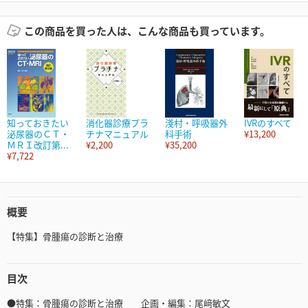
この商品を買った人は、こんな商品も買っています。
知っておきたい
消化器診療プラ
淺村・呼吸器外
IVRのすべて
泌尿器のＣＴ・
チナマニュアル
科手術
¥13,200
ＭＲＩ改訂第...
¥2,200
¥35,200
¥7,722
概要
【特集】骨腫瘍の診断と治療
目次
●特集：骨腫瘍の診断と治療 企画・編集：尾﨑敏文